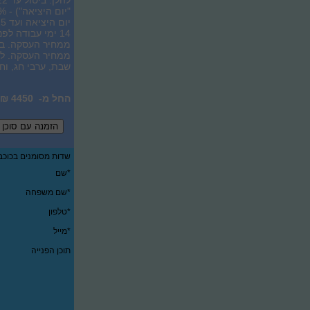
ממחיר העסקה. לעני
שבת, ערבי חג, וחג
4450 ₪ לאדם בחדר זוגי
שדות מסומנים בכוכבי
*שם
*שם משפחה
*טלפון
*מייל
תוכן הפנייה