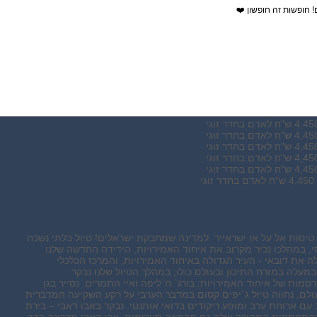
! חופשות זה חופשון ❤️
 טיסות אל על או ישראייר למדינה שמחבקת ישראלים! טיול בלתי נשכח
 במהלכו נכיר מקרוב את איחוד האמירויות, הידידה החדשה שלנו
לה את דובאי - העיר הגדולה באיחוד האמירויות, והמרכז הכלכלי
מעלה במזרח התיכון ובעולם כולו; במהלך הטיול שלנו נבקר
מות של איחוד האמירויות: בורג` ח`ליפה ואיי התמרים. נסייר בגן
לם, נחווה טיול ג`יפים קסום במדבר הערבי על רקע השקיעה המדברית
עם ארוחת ערב ומופע ריקודים בדואי אותנטי. נבקר באבו דאבי – בירת