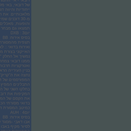
דובאי - איי התמר
של דובאי, באי מל
ייחודיות והיווה 
מלאכותיים. את הי
והופעות, מאכלים 
תמצאו גם מבחר אט
יום3 : DXB
בסיס אירוח: BB
תצפית מהמסגרת - 
ואירוח בדואי :: 
נמשיך אל החלק “ה
ממנו דובאי צמחה 
ואטרקציות תרבותי
בניין העירייה הר
נחצה את ה"קריק" 
המפורסמים של דוב
התבלינים המפיץ נ
בחלקו השני של הי
המקיפות את דובאי
את הקסם של המדב
בדואי מסורתי הכו
כמיטב המסורת הבדואית
יום4 : AUH
בסיס אירוח: BB
אבו דאבי -מסגד ש
לסיור מקיף באבו 