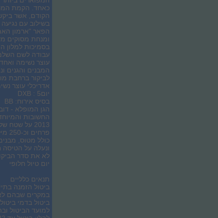
המפוארים ביותר 
הקודם, אשר ביקש
בשילוב עם נגיעה 
הפאר "ארמון האמי
עבודה לשם השלמת
עוצר נשימה ואחד 
המבנים והגנים ונ
לביקור ברחבת מוז
אדריכלי עוצר נשי
יום5 : DXB
בסיס אירוח: BB
הגן המופלא - דוב
החשובות והמיוחדו
פרחי
כולל מטוס, מבנים
ונעלה על הטיסה 
לא את סדר הביקור
יום טיול חלופי
תנאים כלליים
ביטול הזמנה בתיי
במקרים שבהם לא י
ביטול בדמי ביטו
למועד הביטול ובה