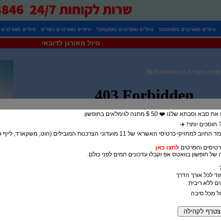
שרות לקוחות 24/7 0525738846
|
|
|
|
טיולים מאורגנים בספטמבר
טיולים מאורגנים באוקטובר
טיולים מאורגנים כשרים
טיולים מאורגנים 
טיול מאורגן לדובאי
BizReviews.co.il
בתא שלנו ❤️ 50 $ מתנה לגימלאים בחופשון
חוסכים יותר! ✈️
5% הנחה במעמד החיוב למחזיקי כרטיסי האשראי של 11 מועדוני הצרכנות המובילים (הוט, משק
טיסים והפרטים
לחצו כאן
של חופשון בוואטס אפ וקבלו עדכונים חמים לפני כולם.
מוד לכל אורך הדרך
ול מכל סיבה
אי