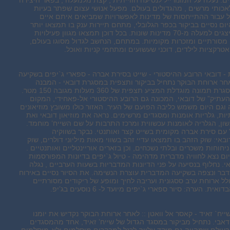
ים. נעלה על המונורייל לנסיעה חווייתית , קצת מלמעלה , בפאר היצירה
אכותי מרשים , מהגדולים בעולם. מפעל אנושי עצום שפתר בעיות
דגל עבור ההתייחסות של מדינות לאפשרויות שמביאים איתם איים
ום נסיים בביקור בכפר הגלובלי, מתחם תיירות ענק בו תמצאו יותר
מ-30 דוכנים שמייצגים למעלה מ-70 מדינות שונות. בכל דוכן תמצאו מגוון פעילויות
מסורתיים ומזכרות מקומיות. במתחם, הנחשב לגדול מסוגו בעולם,
רקציות לילדים, דוכני שעשועים ומתחמי קניות ואוכל.
דובאי הרובע ההיסטורי - שייט בסירת אברה - ספארי ג`יפים בשקיעה
לאחר ארוחת הבוקר נתחיל בביקור ותצפית במסגרת דובאי - המבנה
האייקוני בצורת מסגרת תמונה מוגדלת המציע תצפית של 360 מעלות מגובה 150 מטר.
עתיק” של דובאי, המכונה גם הרובע ההיסטורי אל-פאחידי, המקום
וגם היום משמש כליבה הפועם של העיר. האזור כולו משובץ מוזיאונים
ות, גלריות אומנות ומסגדים מרשימים. נראה את מוזיאון דובאי ואת
אשון, הגלריה לאומנות עכשווית ומרכז התרבות על שם השייח’ מוחמד.
עם סירת אברה מקומית בשייט קצר ואותנטי. נבקר בשווקיה
אי: שוק הזהב בו תמצאו עדיי זהב בשווי מאות מיליוני דולרים, שוק
יחוחות משכרים ובלתי נשכחים, וכן בזארים אוריינטליים ואותנטיים .
ום נצא לחוויה מדברית מדהימה - טיול ג`יפים בדיונות המפורסמות
. נחלוף בנסיעה על פני הדיונות המדבריות בשעות הערביים , נגלה
ר ונצפה בשקיעה המדברית עוצרת הנשימה. את הסיור נסיים באירוח
לל ארוחת ערב ססגונית ועריבה לחיך ומופע של ריקודים מסורתיים
. הערה: סיור ספארי ג`יפים מיועד ל- 6 נוסעים בג’יפ.
ייח` זאיד - קאסר אל וואטן :: לאחר ארוחת הבוקר נקדיש את יומנו
דאבי. נתחיל מביקור במסגד הגדול של שייח’ זאיד, אחד מהמסגדים