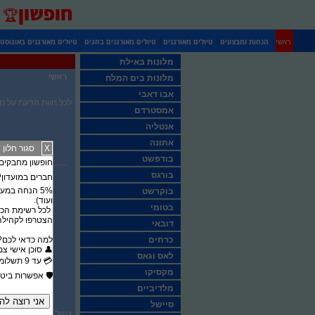
חופשון
🏆
|
|
|
|
הנחות ומבצעים
טיולים מאורגנים
טיולים מאורגנים בחגים
טיולים מאורגנים באוגוסט
ראשי
מלונות באילת
ראשי
מלונות בים המלח
אבו דאבי
לכל חוות הדעת על חופשון באתר 
אמסטרדם
אנטליה
אתונה
X
סגור חלון
בודפשט
חופשון מחבקים את סבא וס
בורגס
חברים במועדון? 
בוקרשט
ועוד).
בטומי
לכל רשימת הכר
הצטרפו לקהילה 
דובאי
כרתים
​למה כדאי לכם?
​👤 סוכן אישי צ
לאס וגאס
​💳 עד 9 תשלומים ללא ריבית
מקסיקו
​🛡️ אפשרות ביט
מלדיביים
סיישל
לדוב
טיול מאורגן