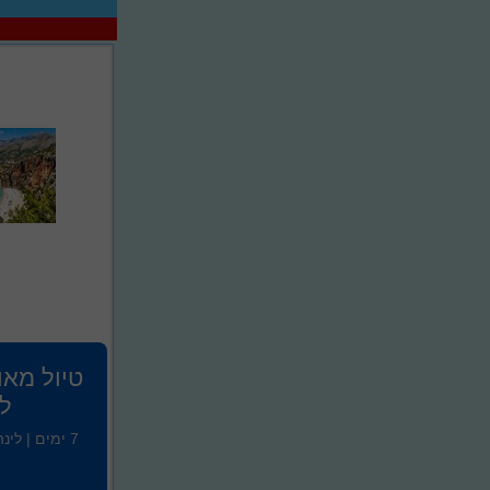
טיול מאור
טיול מאו
ל
7 ימים | לי