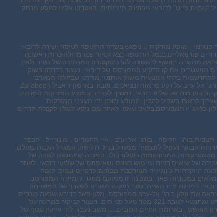
בהתפתחות המהירה שלה גם מבחינה תיירותית. אבו דאבי מקרינה הדר
 "נותנת פייט" לדובאי מבחינה תיירותית. הצטרפו אלינו למסע מרתק
ור פנורמי - מופע מזרקות :: ניפגש בשדה התעופה לטיסה ישירה לדובאי.
ורים פורמאליים בנמל התעופה נצא לסיור פנורמי ולהיכרות ראשונה
יציאה מהשדה ניחשף לראשונה לארכיטקטורה המרהיבה של העיר ולאין
ם המעטרים את קו הרקיע המפורסם של דובאי. נעצור בדרכנו בשוק
– להתרשמות בלתי אמצעית משוק אותנטי מודרני שבחלקו המערבי
תצפית נפלאה לבורג` אל ערב על רקע מראות ונציאנים. נעבור בארמון ז`אביל (Za`abeel
צפה מקרוב בארמונו של שליט דובאי. נמשיך לצפייה במופע המזרקות המרהיב
צריך לראות בשביל להבין. המופע תוכנן ידי מעצבי המזרקות
ן בלאג`יו המפורסם בלאס וגאס. לאחר מכן ניסע למלון לקבלת חדרים
תצפית בורג` חליפה - בורג` אל-ערב - איי התמרים - מונורייל - הכפר
ארוחת הבוקר נעפיל לתצפית ממגדל בורג’ ח’ליפה, המגדל הגבוה בעולם
האטרקציות המפורסמות בעולם כולו. המבנה שמתנשא לגובה של
 שבירה של שיאים רבים ומימוש רצונם ושאיפתם של שליטי דובאי. לאחר
כונה היוקרתית ג`ומיירה המורכבת מבתים פרטיים ונמוכי קומה
מלאים במכוניות פאר. בשכונה זו ממוקם מסגד ג’ומיירה המפורסם
דובאי, כמו גם בית השייח’ סעד (מקום מגוריה לשעבר של המשפחה
ראה את מלון בורג’ אל-ערב המפורסם, מלון פאר בדירוג שבעה כוכבים
אשר מעוצב כמפרש ומתנשא לגובה 321 מטר מעל פני הים. נעצור לביקור במרינה של
רון החופש , בארומת החיים הטובים.... משם נעבור ליד אייקון נוסף של