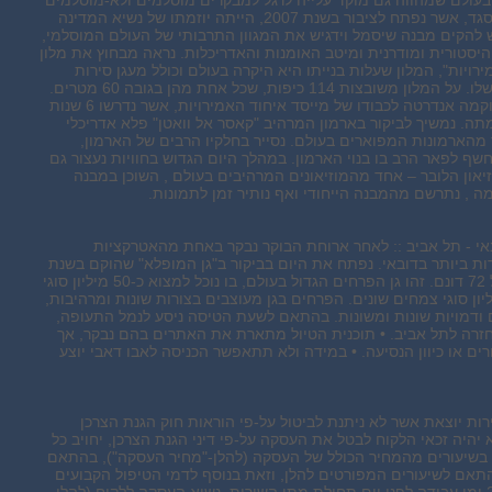
בעולם שמהווה גם מוקד עלייה לרגל למבקרים מוסלמים ולא-מוסלמים
כאחד. הקמת המסגד, אשר נפתח לציבור בשנת 2007, הייתה יוזמתו של נשיא המדינה
 להקים מבנה שיסמל וידגיש את המגוון התרבותי של העולם המוסלמי,
היסטורית ומודרנית ומיטב האומנות והאדריכלות. נראה מבחוץ את מלון
רויות", המלון שעלות בנייתו היא היקרה בעולם וכולל מעגן סירות
ומנחת מסוקים משלו. על המלון משובצות 114 כיפות, שכל אחת מהן בגובה 60 מטרים.
בסמיכות למלון הוקמה אנדרטה לכבודו של מייסד איחוד האמירויות, אשר נדרשו 6 שנות
ה. נמשיך לביקור בארמון המרהיב "קאסר אל וואטן" פלא אדריכלי
מהארמונות המפוארים בעולם. נסייר בחלקיו הרבים של הארמון,
חשף לפאר הרב בו בנוי הארמון. במהלך היום הגדוש בחוויות נעצור גם
יאון הלובר – אחד מהמוזיאונים המרהיבים בעולם , השוכן במבנה
מה , נתרשם מהמבנה הייחודי ואף נותיר זמן לתמונות.
אי - תל אביב :: לאחר ארוחת הבוקר נבקר באחת מהאטרקציות
ת ביותר בדובאי. נפתח את היום בביקור ב"גן המופלא" שהוקם בשנת
2013 על שטח של 72 דונם. זהו גן הפרחים הגדול בעולם, בו נוכל למצוא כ-50 מיליון סוגי
ם וכ-250 מיליון סוגי צמחים שונים. הפרחים בגן מעוצבים בצורות שונות ומרהיבות,
 ודמויות שונות ומשונות. בהתאם לשעת הטיסה ניסע לנמל התעופה,
חזרה לתל אביב. • תוכנית הטיול מתארת את האתרים בהם נבקר, אך
ים או כיוון הנסיעה. • במידה ולא תתאפשר הכניסה לאבו דאבי יוצע
רות יוצאת אשר לא ניתנת לביטול על-פי הוראות חוק הגנת הצרכן
היה זכאי הלקוח לבטל את העסקה על-פי דיני הגנת הצרכן, יחויב כל
ל בשיעורים מהמחיר הכולל של העסקה (להלן-"מחיר העסקה"), בהתאם
תאם לשיעורים המפורטים להלן, וזאת בנוסף לדמי הטיפול הקבועים