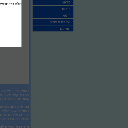
פראג
כולם כבר יודעים
רודוס
רומא
שארם א שייח
תאילנד
בטומי, עיר הנמל של 
עם בתי קזינו שלא מ
קסום עם אווירה של ח
בטומי בכמה משפט
בטומי נחשבת לעיירת 
גורמה במסעדה יוקרתית תעלה כ
מתי כדאי לצאת לח