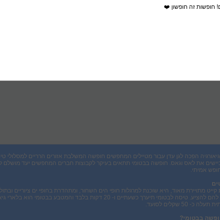
! חופשות זה חופשון ❤️
גיאורגיה הפכה לגן עדן עבור מטיילים המחפשים חופשה המשלבת אזורים הרריים למסלולי טיולי
ביישים את לאס וגאס. חופשה בבטומי תתאים בעיקר לקבוצות חברים המחפשים יעד מושלם 
ופש אמיתי.
ים
קייט מתויירת מאוד, היא שוכנת למרגלות חופי הים השחור, ומתהדרת בחופי ים ציוריים ובתו
וליהנות מכל מה שיש להם להציע. טיסה לבטומי תיערך כשעתיים ו- 20 דקות 
- 50 שקלים לסועד.
ופשה בבטומי?