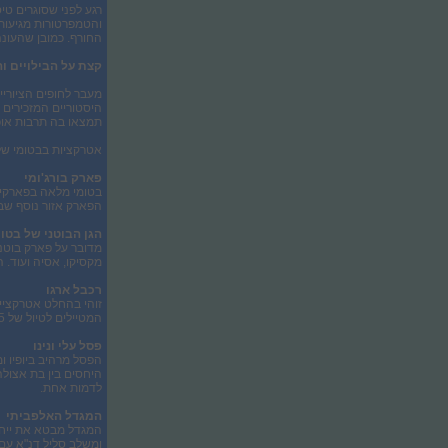
רגע לפני שסוגרים טי
והטמפרטורות מגיעות
החורף. כמובן שהעונה המומלצ
קצת על הבילויים ו
מעבר לחופים הציורי
היסטוריים המזכירים א
תמצאו בה תרבות אוכל
אטרקציות בבטומי ש
פארק בורג'ומי
בטומי מלאה בפארקים 
הפארק אזור נוסף שבו
הגן הבוטני של בטו
מדובר על פארק בוטני
מקסיקו, אסיה ועוד. 
רכבל ארגו
המטיילים לטיול של 2.5 קילומטר בגובה 252 מטרים. בתום הנסיעה תגיעו לתצפית מרהיבה של נוף העיר.
פסל עלי ונינו
הפסל מרהיב ביופיו 
היחסים בין בת אצולה
לדמות אחת.
המגדל האלפביתי
ומשלב סליל דנ"א עם 33 אותיות האלף-בית הגיאורגיות. תוכלו לעלות לבניין דרך מעלית ייחודית וליהנות מהנופים המרהיבים של