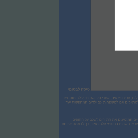
טיסה לבטומי
ם, נופים פראים, אתרי סקי וגם חיי לילה תוססים
לטראקים וגם למשפחות עם ילדים המחפשות יעד
ליים המזמינים את התיירים לשכב על החופים
בלבד והמטבע בבטומי הוא בלארי גיאורגי. השהות בבטומי זולה מאוד, כך לדוגמה ארוחת