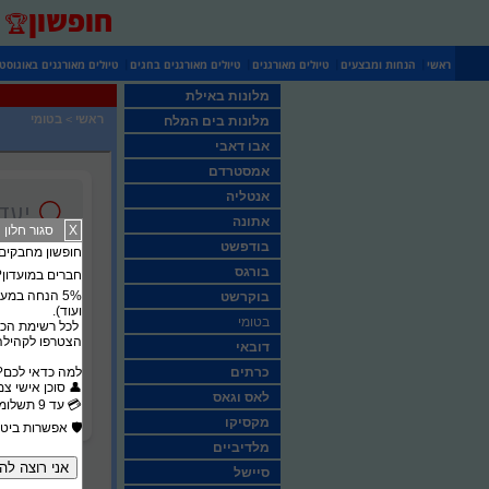
חופשון
🏆
|
|
|
|
ראשי
הנחות ומבצעים
טיולים מאורגנים
טיולים מאורגנים בחגים
טיולים מאורגנים באוגוסט
מלונות באילת
ראשי
>
בטומי
מלונות בים המלח
אבו דאבי
אמסטרדם
אנטליה
אתונה
X
סגור חלון
בודפשט
חופשון מחבקים את סבא וס
בורגס
חברים במועדון? 
בוקרשט
ועוד).
בטומי
לכל רשימת הכר
הצטרפו לקהילה 
דובאי
כרתים
​למה כדאי לכם?
​👤 סוכן אישי צ
לאס וגאס
​💳 עד 9 תשלומים ללא ריבית
מקסיקו
​🛡️ אפשרות ביט
מלדיביים
סיישל