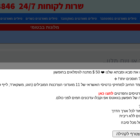
שרות לקוחות 24/7 0525738846
|
|
|
|
טיולים מאורגנים בספטמבר
טיולים מאורגנים באוקטובר
טיולים מאורגנים כשרים
טיולים מאורגנים
מלונות בבטומי
בתא שלנו ❤️ 50 $ מתנה לגימלאים בחופשון
חוסכים יותר! ✈️
5% הנחה במעמד החיוב למחזיקי כרטיסי האשראי של 11 מועדוני הצרכנות המובילים (הוט, משק
טיסים והפרטים
לחצו כאן
של חופשון בוואטס אפ וקבלו עדכונים חמים לפני כולם.
מוד לכל אורך הדרך
ול מכל סיבה