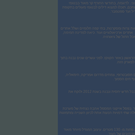
צוני. לדוגמה, בחודשי החורף קר מאוד בבטומי
כם, תוכלו למצוא דילים לבטומי מעולים בתקופת
ת צרות ומסקרנות, בתי קפה חלומיים ושלל אתרים
, אתרים ארכיאולוגיים ועוד. כיאה למדינה חמימה,
ל הדגל של גיאורגיה.
ראשון באזור הקווקז. לפני עשרים שנים נבנה בתוך
 לפארק הזה.
ם הסובטרופי, צמחים מדרום אמריקה, הימאליה,
וף הים הסמוך.
זוהי בהחלט אטרקציית חובה לכל מי שמגיע לאזור. דרך הרכבל תוכלו להתרשם מהנוף הפראי והיפה של בטומי. הרכבל חדש יחסית ונבנה בשנת 2012 ולוקח את
ובר בפסל אייקוני המסמל אהבה נצחית של מערכת
לה שתי דמויות הנעות אחת לכיוון השנייה ומתמזגות
המגדל מבטא את ייחודיות העם הגיאורגי ונחשב לאתר אייקוני בעיר, מכיוון שהוא בולט, מרשים ונישא לגובה של לא פחות מ- 130 מטרים. עיצוב המגדל מיוחד מאוד