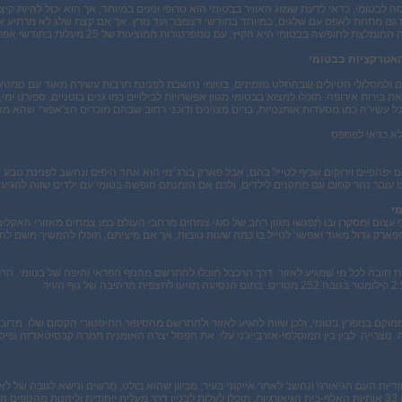
סה לבטומי, כדאי לדעת שמזג האוויר בבטומי הוא טרופי ונעים במיוחד, אך הוא יכול להיות קי
 גם מתחת לאפס עם שלגים, במיוחד בחודשי דצמבר ועד מרץ. אך אם קצת שלג לא מרתיע את
ת לחופשה בבטומי היא הקיץ, עם טמפרטורות ממוצעות של 25 מעלות בחודשי אפריל ועד ספטמבר.
האטרקציות בבטומי
ים ולמסלולי הטיולים שבהחלט מזמינים, בטומי נחשבת לפנינת תרבות עשירה מאוד עם סמטאו
ת בירות אירופה. תוכלו למצוא בבטומי מגוון אפשרויות לבילויים כמו גנים בוטניים, ספורט ימי
 עשירה כמו מסעדות אותנטיות, ברים מצוינים ודוכני רחוב שבהם מוכרים חצ'אפורי שהא מאכ
לא כדאי לפספס
יפהפיים וירוקים שכיף לטייל בהם, אבל פארק בורג׳מי הוא אחד היפים ונחשב לפנינת טבע ה
 עובר נהר קסום עם מתקנים לילדים, ולכם אם הזמנתם חופשה בטומי עם ילדים שווה להגיע
מי
 עצום ומסקרן ובו תפגשו מגוון רחב של סוגי צמחים מרחבי העולם כמו צמחים מאזורי האקלי
הפארק גדול מאוד ואפשר לטייל בו כמה שעות טובות, אך אם מיציתם, תוכלו להמשיך משם לח
וממוקם במפרץ בטומי, ולכן שווה להגיע לאזור ולהתרשם מהסיפור ההיסטורי הקסום שלו. מד
 נוצרייה לבין בין המוסלמי-אזרבייג'ני עלי. את הפסל יצרה האומנית תמרה קבסיטאדזה ופיס
 העיר.