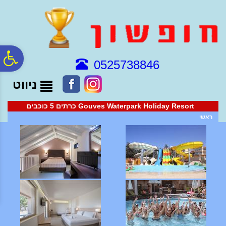
לתפריט
לתוכן
לתפריט
אתר
המרכזי
נגישות
פ
0525738846
ניווט
סר
Gouves Waterpark Holiday Resort כרתים 5 כוכבים
נג
ראשי