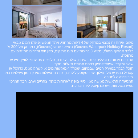
מקום אירוח זה נמצא במרחק של 4 דקות מהחוף. אתר הנופש ופארק המים גובאי
(Gouves Waterpark Holiday Resort) נמצא בגובאי (Gouves), במרחק של 300 מ’
בלבד מהחוף החולי, ומציע 3 בריכות עם מים מתוקים, סלון יופי וחדרים ממוזגים עם
מרפסת.
החדרים מרווחים וכוללים פינת ישיבה, שולחן עבודה, טלוויזיה עם ערוצי לוויין, מייבש
שיער ומקרר. אפשר לספק כספת תמורת תשלום נוסף.
תוכלו לבקר בפארק המים שבמקום, שכולל 4 מגלשות מים או לשחק טניס, כדורגל או
קטרגל במגרש של המלון. יש דיסקוטק לילדים, וצוות ההפעלות מארגן המון פעילויות כמו
ציור וקליעה למטרה.
המסעדה הראשית מגישה מגוון סוגי בופה לארוחות בוקר, צהריים וערב. הבר המרכזי
מציע משקאות, ויש גם קיוסק ליד הבריכה.