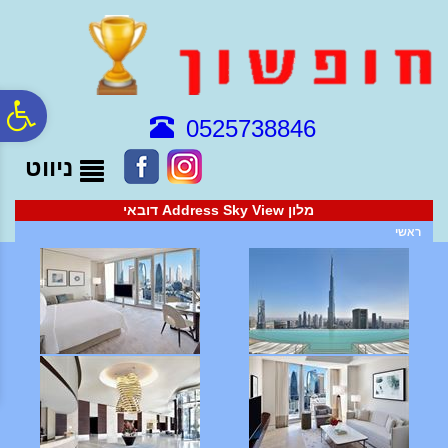
לתפריט
לתוכן
לתפריט
אתר
המרכזי
נגישות
פ
0525738846
ניווט
סר
מלון Address Sky View דובאי
נג
ראשי