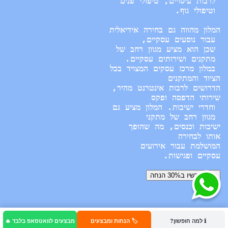
ℹ️ למה חופשון?
🏷️ הנחות ומבצעים
מבצעים לוואטסאפ בלבד 🔥