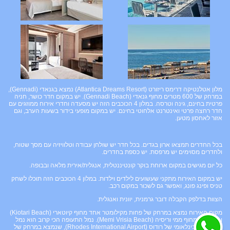
מלון אטלנטיקה דרימס ריזורט (Atlantica Dreams Resort) נמצא בגנאדי (Gennadi),
במרחק של 600 מטרים מחוף גנאדי (Gennadi Beach). יש במקום חדר כושר, חניה
פרטית בחינם, גינה וטרסה. במלון 4 הכוכבים הזה יש מסעדה וחדרי אירוח ממוזגים עם
חדר רחצה פרטי ואינטרנט אלחוטי בחינם. יש במקום מופעי בידור בשעות הערב, וגם
אזור לאחסון מטען.
בכל החדרים תמצאו ארון בגדים. בכל חדר יש שולחן עבודה וטלוויזיה עם מסך שטוח,
ולחדרים מסוימים יש מרפסת. יש כספת בחדרים.
כל יום מגישים במקום ארוחת בוקר קונטיננטלית, אנגלית/אירית מלאה ובבופה.
יש במקום האירוח מתקני שעשועים לילדים וילדות. במלון 4 הכוכבים הזה תוכלו לשחק
טניס ופינג פונג, ואפשר גם לשכור במקום רכב.
הצוות בדלפק הקבלה דובר גרמנית, יוונית ואנגלית.
מקום האירוח נמצא במרחק של פחות מקילומטר אחד מחוף קיוטארי (Kiotari Beach)
ו-2.6 ק"מ מחוף ממי וריסיה (Memi Vrisia Beach). נמל התעופה הכי קרוב הוא נמל
התעופה הבינלאומי של רודוס (Rhodes International Airport), שנמצא במרחק של