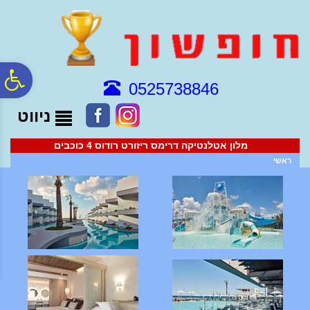
לתפריט
לתוכן
לתפריט
אתר
המרכזי
נגישות
פ
0525738846
ניווט
סר
מלון אטלנטיקה דרימס ריזורט רודוס 4 כוכבים
נג
ראשי