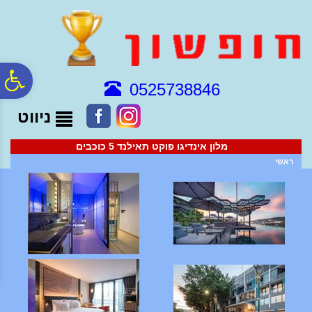
לתפריט
לתוכן
לתפריט
אתר
המרכזי
נגישות
פ
0525738846
ניווט
סר
מלון אינדיגו פוקט תאילנד 5 כוכבים
נג
ראשי