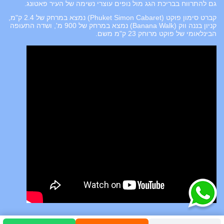
גם להתרווח בבריכת הגג מול נופים עוצרי נשימה של העיר פאטונג.
קברט סימון פוקט (Phuket Simon Cabaret) נמצא במרחק של 2.4 ק"מ,
קניון בננה ווק (Banana Walk) נמצא במרחק של 900 מ', ושדה התעופה
הבינלאומי של פוקט מרוחק 23 ק"מ משם.