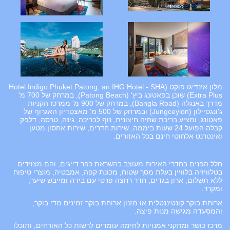
מלון אינדיגו פוקט (Hotel Indigo Phuket Patong, an IHG Hotel - SHA
Extra Plus) שוכן בפאטונג ביץ' (Patong Beach), במרחק של 700 מ'
מדרך באנגלה (Bangla Road), במרחק של 900 מ' ממרכז הקניות
ג'ונגסיילון (Jungceylon) ובמרחק של 500 מ' מאצטדיון האגרוף של
פאטונג, ומציע בריכת שחיה חיצונית, נוף לבריכה, גינה, טרסה, דלפק
קבלה הפועל 24 שעות ביממה, שירות חדרים, שירות אחסון מטען
ואינטרנט אלחוטי חינם בכל האזורים.
חלל הפנים בחדרי האירוח מעוצב בהשראת כפר דייגים, והם מצוידים
בטלוויזיה בלוויין בעלת מסך שטוח, מכונת קפה, אמבטיה, מוצרי טיפוח
ללא תשלום, ארון בגדים, חדר רחצה פרטי עם בידה ומייבש שיער,
ומקרר.
ארוחת בוקר קונטיננטלית או מזנון ארוחת בוקר זמינים מדי בוקר,
והמסעדה מגישה מנות פיצה.
מרכז כושר ומתקני אמנויות לחימה עומדים לרשות כל האורחים, ותוכלו