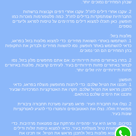
שבהן המחירים נמוכים יותר.
2. עקבו אחרי דילים לחו"ל: עקבו אחרי דפים וקבוצות ברשתות
החברתיות שמתמקדות בדילים לחו"ל. כמה פלטפורמות מוכרות כמו
חופשון. כאן תוכלו למצוא דילים מדהימים על טיסות לפראג וליעדים
נוספים.
מלונות בזול:
1. השתמשו באתרי השוואת מחירים: כדי למצוא מלונות בזול בפראג,
כדאי להשתמש באתר חופשון. נסו להשוות מחירים ולבדוק את התקופות
בהן המחירים הם הכי נמוכים.
2. בחרו באיזורים פחות תיירותיים: אם אתם מחפשים מלון בזול, נסו
לבחור באיזורים פחות תיירותיים בעיר. לעיתים קרובות, מלונות באיזורים
פחות תיירותיים יהיו זולים יותר.
חופשון:
1. תכננו את הטיול שלכם: כדי ליהנות מחופשון מוצלח בפראג, כדאי
לתכנן מראש את הטיול שלכם. חקרו את האטרקציות המרכזיות שבעיר
ותכננו את הימים שלכם בהתאם.
2. נצלו את תחבורת העיר: פראג מציעה מערכת תחבורה ציבורית
מפוארת וזולה. נצלו את האוטובוסים והמטרו כדי להגיע לאטרקציות
שונות בעיר.
בסיכום, פראג היא עיר יפהפייה ומרתקת עם סמטאות מרהיבות. כדי
ליהנות מחווית טיול מוצלחת בעיר, כדאי למצוא טיסות זולות ודילים
לחו"ל, למצוא מלונות בזול ולתכנן מראש את הטיול. אז תכינו את