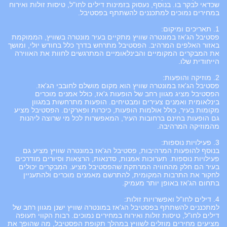
שכדאי לבקר בו. בנוסף, נעסוק בזמינות דילים לחו"ל, טיסות זולות ואירוח
במחירים נמוכים למתכננים להשתתף בפסטיבל.
1. תאריכים ומיקום:
פסטיבל הג'אז במונטרה שוויץ מתקיים בעיר מונטרה בשוויץ, הממוקמת
באזור האלפים המרהיב. הפסטיבל מתרחש בדרך כלל בחודש יולי, ומושך
את המבקרים המקומיים והבינלאומיים המתרגשים לחוות את האווירה
הייחודית שלו.
2. מוזיקה והופעות:
פסטיבל הג'אז במונטרה שוויץ הוא מקום מושלם לחובבי הג'אז.
הפסטיבל מציג מגוון רחב של הופעות ג'אז, כולל אמנים מוכרים
בינלאומית ואמנים צעירים ומבטיחים. הופעות מתרחשות במגוון
מקומות בעיר, כולל אולמות הופעות, כיכרות ופארקים. הפסטיבל מציע
גם הופעות בחינם ברחובות העיר, המאפשרות לכל מי שרוצה ליהנות
מהמוזיקה המרהיבה.
3. פעילויות נוספות:
בנוסף להופעות המרהיבות, פסטיבל הג'אז במונטרה שוויץ מציע גם
פעילויות נוספות. תערוכות אמנות, סדנאות, הרצאות וסיורים מודרכים
בעיר הם חלק מהחוויה המרתקת שהפסטיבל מציע. המבקרים יכולים
לחקור את התרבות המקומית, להתרשם מאמנים מוכרים ולהתעניין
בתחום הג'אז באופן יותר מעמיק.
4. דילים לחו"ל ואפשרויות זולות:
למתכננים להשתתף בפסטיבל הג'אז במונטרה שוויץ ישנן מגוון רחב של
דילים לחו"ל, טיסות זולות ואירוח במחירים נמוכים. רבות הקווי תעופה
מציעים מחירים מוזלים לשוויץ במהלך תקופת הפסטיבל, מה שהופך את