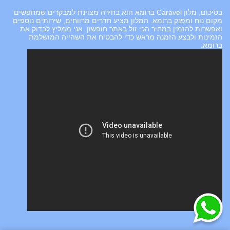
בסיכום, מלון Caravel ברומא הוא בחירה מצוינת למבקרים שמחפשים
מקום נוח ומפנק ברומא. המלון מציע חדרים מרווחים, שירותים נוספים
ואפשרות להזמין במחיר הכי זול באתר חופשון. אני ממליץ לבדוק את
הזמינות ולבצע הזמנה מראש כדי להבטיח את השהייה המושלמת
ברומא.