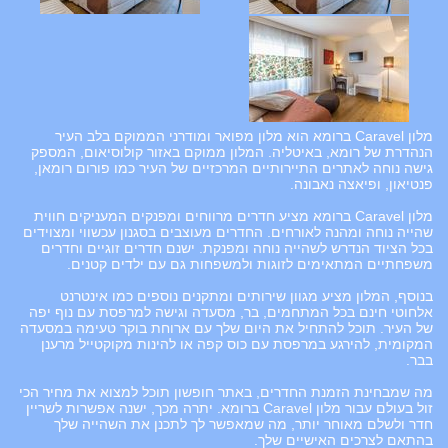
מלון Caravel ברומא הוא מלון מפואר ומודרני הממוקם בלב העיר
הנהדרת של רומא, באיטליה. המלון ממוקם באזור קולוסיאום, המספק
גישה נוחה לאתרים התיירותיים המרכזיים של העיר כמו פורום רומאן,
פנטיאון, ופיאצה נאבונה.
מלון Caravel ברומא מציע חדרים מרווחים ומפנקים המעניקים חווית
שהייה נוחה ומהנה לאורחים. החדרים מעוצבים בסגנון עכשווי ומצוידים
בכל הציוד הנדרש לשהייה נוחה ומפנקת. ישנם חדרים זוגיים וחדרים
משפחתיים המתאימים לזוגות ולמשפחות גם עם ילדים קטנים.
בנוסף, המלון מציע מגוון שירותים ומתקנים נוספים כמו אינטרנט
אלחוטי חינם בכל המתחמים, בר, מסעדה וגישה למרפסת עם נוף יפה
של העיר. תוכל להתחיל את היום שלך עם ארוחת בוקר טעימה במסעדה
המקומית, להירגע במרפסת עם כוס קפה או להינות מקוקטייל מרענן
בבר.
מה שמבחינת הזמנת החדרים, באתר חופשון תוכל למצוא את מחיר הכי
זול בעולם עבור מלון Caravel ברומא. יתרה מכך, ישנה אפשרות לשריין
חדר ולשלם מאוחר יותר, מה שמאפשר לך לתכנן את השהייה שלך
בהתאם לצרכים האישיים שלך.