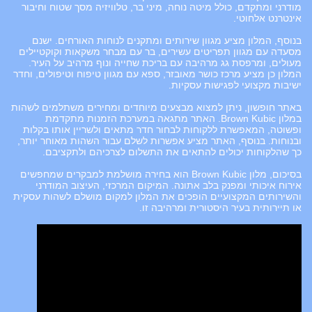
מודרני ומתקדם, כולל מיטה נוחה, מיני בר, טלוויזיה מסך שטוח וחיבור
אינטרנט אלחוטי.
בנוסף, המלון מציע מגוון שירותים ומתקנים לנוחות האורחים. ישנם
מסעדה עם מגוון תפריטים עשירים, בר עם מבחר משקאות וקוקטיילים
מעולים, ומרפסת גג מרהיבה עם בריכת שחייה ונוף מרהיב על העיר.
המלון כן מציע מרכז כושר מאובזר, ספא עם מגוון טיפוח וטיפולים, וחדר
ישיבות מקצועי לפגישות עסקיות.
באתר חופשון, ניתן למצוא מבצעים מיוחדים ומחירים משתלמים לשהות
במלון Brown Kubic. האתר מתגאה במערכת הזמנות מתקדמת
ופשוטה, המאפשרת ללקוחות לבחור חדר מתאים ולשריין אותו בקלות
ובנוחות. בנוסף, האתר מציע אפשרות לשלם עבור השהות מאוחר יותר,
כך שהלקוחות יכולים להתאים את התשלום לצרכיהם ולתקציבם.
בסיכום, מלון Brown Kubic הוא בחירה מושלמת למבקרים שמחפשים
אירוח איכותי ומפנק בלב אתונה. המיקום המרכזי, העיצוב המודרני
והשירותים המקצועיים הופכים את המלון למקום מושלם לשהות עסקית
או תיירותית בעיר היסטורית ומרהיבה זו.