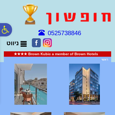
לתפריט
לתוכן
לתפריט
אתר
המרכזי
נגישות
פ
0525738846
ניווט
סר
Brown Kubic a member of Brown Hotels ★★★★
נג
ראשי