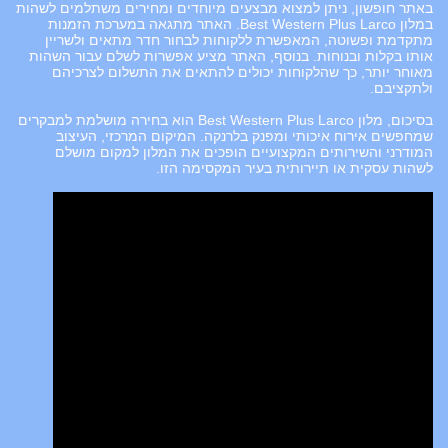
באתר חופשון, ניתן למצוא מבצעים מיוחדים ומחירים משתלמים לשהות
במלון Best Western Plus Larco. האתר מתגאה במערכת הזמנות
מתקדמת ופשוטה, המאפשרת ללקוחות לבחור חדר מתאים ולשריין
אותו בקלות ובנוחות. בנוסף, האתר מציע אפשרות לשלם עבור השהות
מאוחר יותר, כך שהלקוחות יכולים להתאים את התשלום לצרכיהם
ולתקציבם.
בסיכום, מלון Best Western Plus Larco הוא בחירה מושלמת למבקרים
שמחפשים אירוח איכותי ומפנק בלרנקה. המיקום המרכזי, העיצוב
המודרני והשירותים המקצועיים הופכים את המלון למקום מושלם
לשהות עסקית או תיירותית בעיר המקסימה הזו.