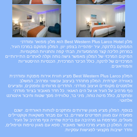
מלון Best Western Plus Larco Hotel הוא מלון מפואר ומודרני
הממוקם בלרנקה, עיר יפהפייה בצפון יוון. המלון ממוקם במרכז העיר,
במרחק הליכה קצר מהמסעדות, הבתי קפה והחנויות המקומיות.
המיקום המרכזי של המלון מאפשר גישה נוחה וקלה לאתרים התיירותיים
המרכזיים של לרנקה, כולל הכיכר המרכזית, הכנסיות ההיסטוריות
והמוזיאונים.
המלון Best Western Plus Larco מציע חווית אירוח מפנקת ומודרנית
באווירה יוקרתית. המלון מתהדר בעיצוב עכשווי ומרהיב, המשלב
אלמנטים מקומיים ועיצוב מודרני. החדרים מרווחים ומפנקים, ומציעים
נוף מרהיב על העיר או על הים האגאי. כל חדר מאובזר בציוד מודרני
ומתקדם, כולל מיטה נוחה, מיני בר, טלוויזיה מסך שטוח וחיבור אינטרנט
אלחוטי.
בנוסף, המלון מציע מגוון שירותים ומתקנים לנוחות האורחים. ישנם
מסעדה עם מגוון תפריטים עשירים, בר עם מבחר משקאות וקוקטיילים
מעולים, ומרפסת גג מרהיבה עם בריכת שחייה ונוף מרהיב על העיר
והים. המלון כן מציע מרכז כושר מאובזר, ספא עם מגוון טיפוח וטיפולים,
וחדר ישיבות מקצועי לפגישות עסקיות.