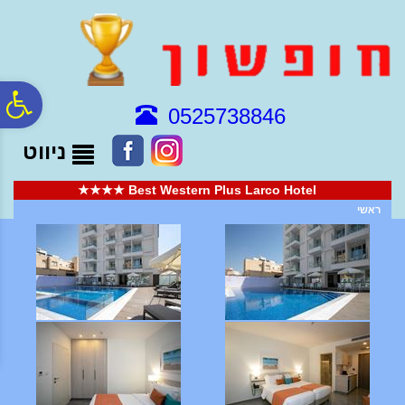
לתפריט
לתוכן
לתפריט
אתר
המרכזי
נגישות
פ
0525738846
ניווט
סר
Best Western Plus Larco Hotel ★★★★
נג
ראשי