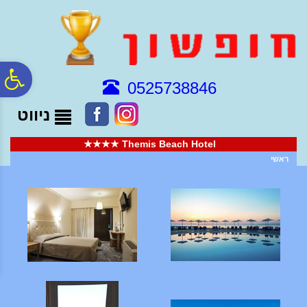
לתפריט
לתוכן
לתפריט
אתר
המרכזי
נגישות
פ
0525738846
ניווט
סר
Themis Beach Hotel ★★★★
נג
ראשי