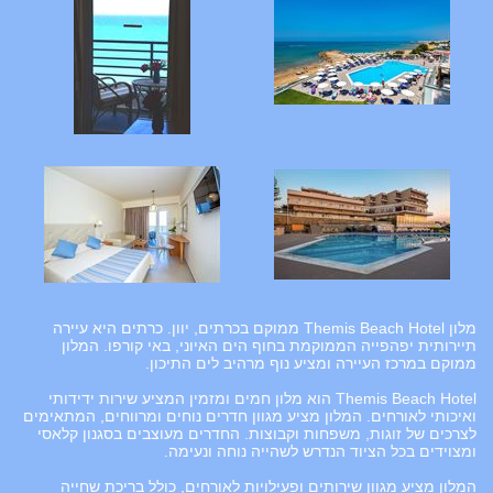
מלון Themis Beach Hotel ממוקם בכרתים, יוון. כרתים היא עיירה
תיירותית יפהפייה הממוקמת בחוף הים האיוני, באי קורפו. המלון
ממוקם במרכז העיירה ומציע נוף מרהיב לים התיכון.
Themis Beach Hotel הוא מלון חמים ומזמין המציע שירות ידידותי
ואיכותי לאורחים. המלון מציע מגוון חדרים נוחים ומרווחים, המתאימים
לצרכים של זוגות, משפחות וקבוצות. החדרים מעוצבים בסגנון קלאסי
ומצוידים בכל הציוד הנדרש לשהייה נוחה ונעימה.
המלון מציע מגוון שירותים ופעילויות לאורחים, כולל בריכת שחייה