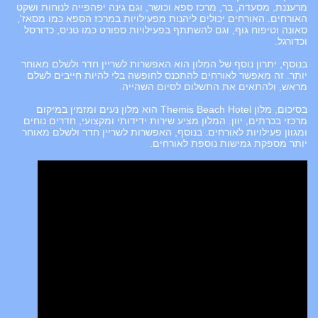
מרעננת, מסעדה, בר, מרכז ספא וכושר, וגם גינה יפהפייה לנוחות ושקט
האורחים. האורחים יכולים ליהנות מפעילויות במרכז הספא כמו מסאז',
סאונה וטיפוח גוף, וגם להשתתף בפעילויות ספורט כמו טניס, כדורסל
וכדורגל.
בנוסף, יתרון נוסף של המלון הוא האפשרות לשריין חדר ולשלם מאוחר
יותר. זה מאפשר לאורחים להתכנס לחופשה בלי להיות חייבים לשלם
מראש, ולהתאים את התשלום לסיום השהייה.
בסיכום, מלון Themis Beach Hotel הוא מלון נעים ומזמין במיקום
מרכזי בכרתים, יוון. המלון מציע שירות ידידותי ומקצועי, חדרים נוחים
ומגוון פעילויות לאורחים. בנוסף, האפשרות לשריין חדר ולשלם מאוחר
יותר מספקת גמישות נוספת לאורחים.