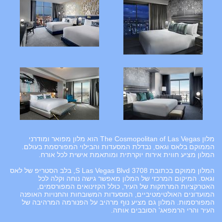
מלון The Cosmopolitan of Las Vegas הוא מלון מפואר ומודרני
הממוקם בלאס וגאס, נבדלת המסעדות והבילוי המפורסמת בעולם.
המלון מציע חווית אירוח יוקרתית ומותאמת אישית לכל אורח.
המלון ממוקם בכתובת 3708 S Las Vegas Blvd, בלב הסטריפ של לאס
וגאס. המיקום המרכזי של המלון מאפשר גישה נוחה וקלה לכל
האטרקציות המרתקות של העיר, כולל הקזינואים המפורסמים,
המועדונים האולטימטיביים, המסעדות המשובחות והחנויות האופנה
המפורסמות. המלון גם מציע נוף מרהיב על הפנורמה המרהיבה של
העיר והרי הרמפאג' הסובבים אותה.