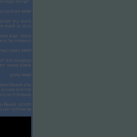
- *שירותי קונסייר
#### פעילויות ב
מיאמי ביץ' מציעה
והים, או לנסות פע
בנוסף, ישנם מסעדו
התוססים של מיאמי
#### הזמנה באתר
ולשלם מאוחר יות
#### סיכום
שירותים מצוינים 
משפחתית או טיול
שהאורחים ייהנו מ