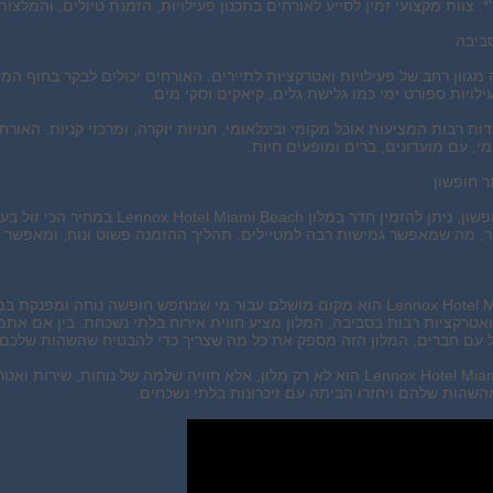
ז'*: צוות מקצועי זמין לסייע לאורחים בתכנון פעילויות, הזמנת טיולים, והמלצ
סביבה
 מגוון רחב של פעילויות ואטרקציות לתיירים. האורחים יכולים לבקר בחוף ה
ילויות ספורט ימי כמו גלישת גלים, קיאקים וסקי מים.
ת רבות המציעות אוכל מקומי ובינלאומי, חנויות יוקרה, ומרכזי קניות. האורח
, עם מועדונים, ברים ומופעים חיות.
 חופשון
באמצעות אתר חופשון, ניתן להזמין חדר במ
ר, מה שמאפשר גמישות רבה למטיילים. תהליך ההזמנה פשוט ונוח, ומאפשר 
מלון Lennox Hotel Miami Beach הוא מקום מושלם עבור מי שמחפש חופשה נוחה
ואטרקציות רבות בסביבה, המלון מציע חווית אירוח בלתי נשכחת. בין אם את
 עם חברים, המלון הזה מספק את כל מה שצריך כדי להבטיח שהשהות שלכם 
לסיכום, Lennox Hotel Miami Beach הוא לא רק מלון, אלא חוויה שלמה של נוח
השהות שלהם ויחזרו הביתה עם זיכרונות בלתי נשכחים.