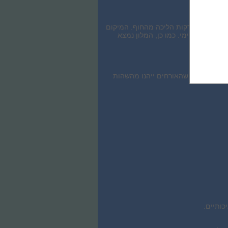
Lennox Hotel Miami Beach ממוקם ברחוב 1661 Collins Ave, Miami Beach, FL 33139, במרחק של כ-5 דקות הליכה מהחוף. המיקום
ויות ספורט ימי. כמו כן, המלון נמצא
ש כדי להבטיח שהאורחים ייהנו מהשהות
כותיים.