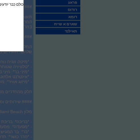
פראג
כולם כבר יודעים
#### מיקום המלו
רודוס
רומא
המרכזי שלו מאפשר
שארם א שייח
במרחק קצר מהאזור
תאילנד
#### חדרי המלון
המלון מציע מגוון
שלהם. החדרים כו
- *מיטה זוגית נו
- *טלוויזיה שטוחה
- *מיני בר*: מינ
- *אינטרנט אלחוט
- *מיזוג אוויר*:
חלק מהחדרים מציע
#### שירותים ומ
מלון Lennox Hotel Miami Beach מציע מגוון רחב של שירותים ומתקנים, כולל:
- *בריכה*: בריכת
- *מסעדה*: מסעדה
- *בר*: בר המגיש
- *חדר כושר*: ח