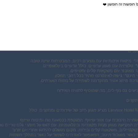
! חופשות זה חופשון ❤️
ן
 גישה נוחה לאטרקציות רבות, כולל מסעדות, חנויות, חיי לילה תוססים, ופעיל
 ההיסטורי של ארט דקו, שבו ניתן למצוא מבנים ייחודיים ומרהיבים.
 רחב של חדרים וסוויטות, כולם מעוצבים בסגנון מודרני ומאובזרים בכל הנדר
ללים:
חה*: מיטות איכותיות עם מצעים רכים, המבטיחות שינה טובה.
*: טלוויזיה עם מגוון ערוצים, כולל ערוצים בינלאומיים.
י בר מאובזר עם משקאות קלים וחטיפים.
י חינם*: גישה לאינטרנט מהיר בכל רחבי המלון.
 מערכת מיזוג אוויר מתקדמת לשמירה על נוחות האורחים.
ים גם נוף לים, מה שמוסיף לחווית האירוח.
תקנים
 שחייה חיצונית עם אזור שיזוף, המוקפת בכסאות נוח ומיטות שיזוף.
 המציעה מגוון מנות מקומיות ובינלאומיות, עם דגש על חומרי גלם טריים ואי
 קוקטיילים, משקאות קלים ובירות, מקום מושלם להירגע אחרי יום ארוך.
דר כושר מאובזר היטב, המאפשר לאורחים לשמור על כושר במהלך השהות.