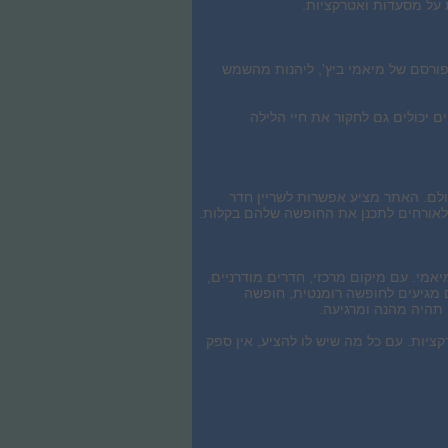
ות על מסעדות ואטרקציות.
מפורסם של מיאמי ביץ', ליהנות מהשמש
ים יכולים גם לחקור את חיי הלילה
לון Lennox Hotel Miami Beach במחיר הכי זול בעולם. האתר מציע אפשרות לשריין חדר
לאורחים לתכנן את החופשה שלהם בקלות.
 ומפנקת במיאמי. עם מיקום מרכזי, חדרים מודרניים,
ם מגיעים לחופשה רומנטית, חופשה
תהיה מהנה ומרגיעה.
ות, שירות ואטרקציות. עם כל מה שיש לו להציע, אין ספק