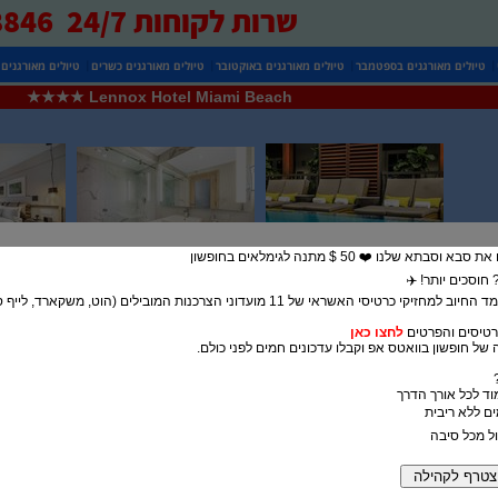
שרות לקוחות 24/7 0525738846
|
|
|
|
טיולים מאורגנים בספטמבר
טיולים מאורגנים באוקטובר
טיולים מאורגנים כשרים
טיולים מאורגנים
Lennox Hotel Miami Beach ★★★★
בתא שלנו ❤️ 50 $ מתנה לגימלאים בחופשון
חוסכים יותר! ✈️
5% הנחה במעמד החיוב למחזיקי כרטיסי האשראי של 11 מועדוני הצרכנות המובילים (הוט, משק
טיסים והפרטים
לחצו כאן
של חופשון בוואטס אפ וקבלו עדכונים חמים לפני כולם.
מוד לכל אורך הדרך
ול מכל סיבה
מלון Lennox Hotel Miami Beach הוא אחד המלונות המובילים במיאמי, המציע חו