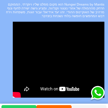
Nungwi Dreams by Mantis הוא מקום מפלט שליו ויוקרתי, הממוקם
הרחק מההמולה של אזורי נונגווי וקנדווה, ומציע גישה ישירה לחוף ונוף
מרהיב של האוקיינוס ההודי. זהו יעד אידיאלי עבור זוגות, משפחות וירח
דבש המחפשים חופשה בלתי נשכחת בזנזיבר.