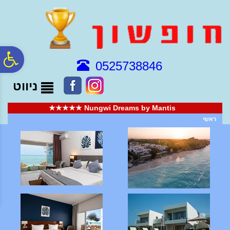
לתפריט
לתוכן
לתפריט
אתר
המרכזי
נגישות
פ
0525738846
ניווט
סר
Nungwi Dreams by Mantis ★★★★★
נג
ראשי