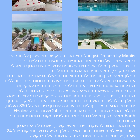
Nungwi Dreams by Mantis הוא מלון בוטיק יוקרתי השוכן על חוף הים
בקצה הצפוני של נונגווי, אחד החופים המדורגים והבתוליים ביותר
בזנזיבר. המלון משלב אלמנטים עיצוביים עכשוויים עם סגנון סוואהילי
וערבי מקומי, ומציע חוויה מלאה באי התבלינים.
המלון מציע מגוון חדרים וילות מפוארות, המשלבים אדריכלות מודרנית
עם נגיעות סוואהילי עדינות. כל החדרים מעוצבים לנוחות מרבית וכוללים
מרפסות או טרסות פרטיות עם נוף לגנים המטופחים או לאוקיינוס
ההודי. הוילה הנשיאותית מציעה ארבעה חדרי שינה ומרחבי בילוי
מרווחים, בריכת טבילה פרטית ומרפסת גג המשקיפה לנוף עוצר נשימה.
במלון תוכלו ליהנות משתי בריכות אינסוף גדולות עם נוף לאוקיינוס, חוף
ים פרטי, מסעדה עם נוף לים, בר על הגג עם נוף פנורמי של 360 מעלות,
בר לצד הבריכה וחדר כושר מאובזר הפתוח 24 שעות. ספא Healing
Earth מציע מגוון טיפולים בהשראת תבלינים מקומיים וטכניקות ריפוי
מסורתיות.
צוות המלון מסור להענקת שירות אישי וקשוב, וישמח לסייע בארגון
סיורים ופעילויות שונות ברחבי האי. המלון מציע גם שירותי קונסיירז' 24
שעות, שירותי כביסה והסעות משדה התעופה על פי בקשה.