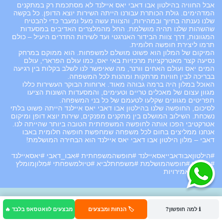
אבל החוויה בהילטון אבו דאבי יאס איילנד לא מסתכמת רק במתקנים
המדהימים. גולת הכותרת עבורנו הייתה השירות יוצא הדופן. כל בקשה
שלנו נענתה בחיוך ובמהירות, והצוות עשה מעל ומעבר כדי להבטיח
שהשהות שלנו תהיה מושלמת. החל מהמלצרים האדיבים במסעדות
המגוונות, דרך צוות הבידור האנרגטי ועד לשירות החדרים היעיל – כולם
תרמו ליצירת חופשה חלומית.
המיקום של המלון הוא פשוט מושלם למשפחות. הוא ממוקם במרחק
נסיעה קצר מאטרקציות מרכזיות באי יאס, כמו עולם הפרארי, עולם
המים יאס ועולם האחים וורנר, מה שאיפשר לנו לשלב בקלות בין רגיעה
בבריכה לבין חוויות מרתקות ומהנות לכל המשפחה.
האוכל במלון היה ברמה גבוהה מאוד. ארוחות הבוקר העשירות כללו
מגוון עצום של מאכלים טריים וטעימים, והמסעדות השונות הציעו
תפריטים מגוונים שקלעו לטעמם של כל בני המשפחה.
לסיכום, החופשה שלנו בהילטון אבו דאבי יאס איילנד הייתה פשוט בלתי
נשכחת. השילוב המושלם בין מתקנים מפנקים, שירות יוצא דופן ומיקום
אטרקטיבי הפכו אותה לחופשה המשפחתית הטובה ביותר שהייתה לנו.
אנחנו ממליצים בחום לכל משפחה שמחפשת חופשה חלומית באבו
דאבי – מלון הילטון אבו דאבי יאס איילנד הוא הבחירה המושלמת!
#הילטוןאבודאבייאסאיילנד #חופשהמשפחתית #אבו_דאבי #יאסאיילנד
#מומלץ #חופשהמושלמת #משפחתלביא #טיולמשפחתי #מלוןמומלץ
#איחודהאמירויות
ℹ️ למה חופשון?
🏷️ הנחות ומבצעים
מבצעים לוואטסאפ בלבד 🔥