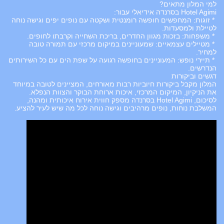
למי המלון מתאים?
Hotel Agimi בסרנדה אידיאלי עבור:
* זוגות: המחפשים חופשה רומנטית ושקטה עם נופים יפים וגישה נוחה
לטיילת ולמסעדות.
* משפחות: בזכות מגוון החדרים, בריכת השחייה וקרבתו לחופים.
* מטיילים עצמאיים: שמעוניינים במיקום מרכזי עם תמורה טובה
למחיר.
* תיירי נופש: המעוניינים בחופשה רגועה על שפת הים עם כל השירותים
הנדרשים.
דגשים וביקורות
המלון מקבל ביקורות חיוביות רבות מאורחים, המציינים לטובה במיוחד
את הניקיון, המיקום המרכזי, איכות ארוחת הבוקר והצוות הנפלא.
לסיכום, Hotel Agimi בסרנדה מספק חווית אירוח איכותית ומהנה,
המשלבת נוחות, נופים מרהיבים וגישה נוחה לכל מה שיש לעיר להציע.