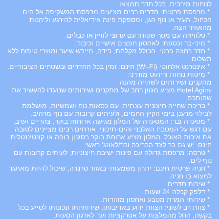
לנוחות מירבית. בכל חדר תמצאו:
* מרפסת פרטית: חדרים רבים מציעים מרפסת המשקיפה אל הים
הכחול, העיר או נוף הגן, ומספקת פינה אידיאלית להירגע וליהנות
מהאוויר הצח.
* טלוויזיה עם מסך שטוח: עם ערוצי לוויין או כבלים.
* מיני-בר וכספת: לאחסון חפצים אישיים וכיבוד.
* חדר רחצה פרטי: הכולל מקלחת, בידה, מייבש שיער ומוצרי טיפוח ללא
תשלום.
* אינטרנט אלחוטי (Wi-Fi) חינם: זמין בכל החדרים ובשטחים הציבוריים.
* מיטות נוחות וריהוט מודרני.
מתקנים ושירותים לשהייה מהנה
Hotel Agimi מציע מגוון רחב של מתקנים ושירותים שנועדו להעשיר את
שהותכם:
* בריכת שחייה חיצונית עונתית: עם כסאות נוח ושמשיות, מושלמת
לבילוי מרענן בימי הקיץ החמים, ולעיתים קרובות עם נוף מרהיב.
* מסעדה ובר: המסעדה של המלון מגישה ארוחות בוקר, צהריים וערב,
עם דגש על המטבח האלבני והים-תיכוני. אורחים רבים מציינים לטובה
את איכות האוכל. המלון מציע ארוחת בוקר בסגנון בופה או קונטיננטלית
חינם. יש גם בר לצד הבריכה ובר/לאונג' ראשי.
* טרסה: מרפסת גדולה עם פינות ישיבה חיצוניות, לעיתים קרובות עם
נוף לים.
* חניה פרטית חינם: יתרון משמעותי באזור סרנדה, שיכול להיות מאתגר
למצוא בו חניה.
* שירות חדרים.
* דלפק קבלה 24 שעות.
* שירותי המרת מטבע ואחסון מזוודות.
* צוות רב לשוני: הצוות ידוע באדיבותו, שירותיותו ונכונותו לסייע בכל
בקשה, החל מהמלצות על אטרקציות ועד לארגון הסעות.