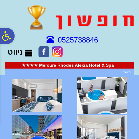
לתפריט
לתוכן
לתפריט
אתר
המרכזי
נגישות
פ
0525738846
ניווט
סר
Mercure Rhodes Alexia Hotel & Spa ★★★★
נג
ראשי