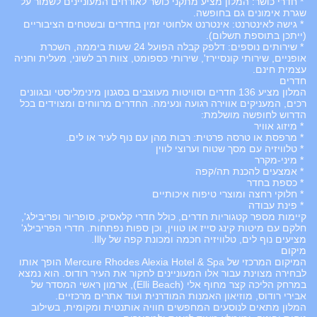
* חדרי כושר: המלון מציע מתקני כושר לאורחים המעוניינים לשמור על
שגרת אימונים גם בחופשה.
* גישה לאינטרנט: אינטרנט אלחוטי זמין בחדרים ובשטחים הציבוריים
(ייתכן בתוספת תשלום).
* שירותים נוספים: דלפק קבלה הפועל 24 שעות ביממה, השכרת
אופניים, שירותי קונסיירז', שירותי כספומט, צוות רב לשוני, מעלית וחניה
עצמית חינם.
חדרים
המלון מציע 136 חדרים וסוויטות מעוצבים בסגנון מינימליסטי ובגוונים
רכים, המעניקים אווירה רגועה ונעימה. החדרים מרווחים ומצוידים בכל
הדרוש לחופשה מושלמת:
* מיזוג אוויר
* מרפסת או טרסה פרטית: רבות מהן עם נוף לעיר או לים.
* טלוויזיה עם מסך שטוח וערוצי לווין
* מיני-מקרר
* אמצעים להכנת תה/קפה
* כספת בחדר
* חלוקי רחצה ומוצרי טיפוח איכותיים
* פינת עבודה
קיימות מספר קטגוריות חדרים, כולל חדרי קלאסיק, סופריור ופריבילג',
חלקם עם מיטות קינג סייז או טווין, וכן ספות נפתחות. חדרי הפריבילג'
מציעים נוף לים, טלוויזיה חכמה ומכונת קפה של Illy.
מיקום
המיקום המרכזי של Mercure Rhodes Alexia Hotel & Spa הופך אותו
לבחירה מצוינת עבור אלו המעוניינים לחקור את העיר רודוס. הוא נמצא
במרחק הליכה קצר מחוף אלי (Elli Beach), ארמון ראשי המסדר של
אבירי רודוס, מוזיאון האמנות המודרנית ועוד אתרים מרכזיים.
המלון מתאים לנוסעים המחפשים חוויה אותנטית ומקומית, בשילוב