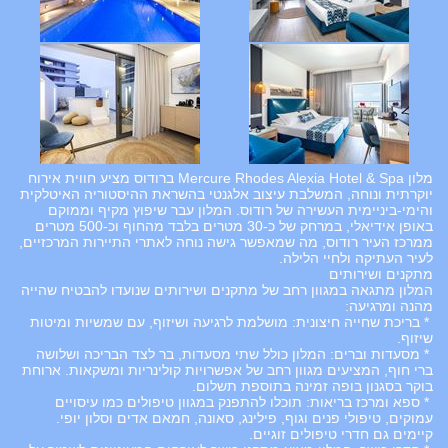
מלון Mercure Rhodes Alexia Hotel & Spa ברודוס מציע חווית אירוח
יוקרתית ונוחה, המשלבת עיצוב אלגנטי בהשראת ההיסטוריה האיטלקית
והימי-ביניימית העשירה של רודוס. המלון עבר שיפוץ מקיף וממוקם
באופן אידיאלי, במרחק של כ-30 מטרים בלבד מהחוף וכ-500 מטרים
ממרכז העיר רודוס, מה שמאפשר גישה נוחה לאתרי התיירות המרכזיים,
לעיר העתיקה ולחיי הלילה.
מתקנים ושירותים
המלון מתגאה במגוון רחב של מתקנים ושירותים שנועדו להבטיח שהייה
מהנה ומרגיעה:
* בריכת שחייה חיצונית: מושלמת לרגיעה ושיזוף, עם שמשיות ומיטות
שיזוף.
* מסעדות וברים: המלון כולל שתי מסעדות, בר לצד הבריכה ושלושה
ברי חוף, המציעים מגוון רחב של אפשרויות קולינריות ומשקאות. ארוחת
בוקר בסגנון בופה זמינה בתוספת תשלום.
* ספא ומרכז בריאות: תוכלו להתפנק במגוון טיפולים כמו עיסויים
עמוקים, טיפולי פנים וגוף, פילינג, סאונה, חמאם אדים וסלון יופי.
קיימים גם חדרי טיפולים זוגיים.