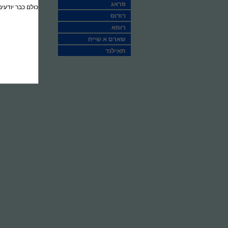
פראג
כולם כבר יודעים
רודוס
רומא
שארם א שייח
תאילנד