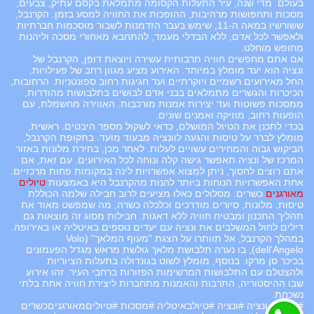
בעולם. מדי שנה, עיר התעלות הקסומה מתמלאת בקסם עתיק, צבעים,
מסכות ותחפושות מרהיבות, ההופכות את החוויה למסע בזמן. הקרנבל,
ששורשיו במאה ה-11, שימש בעבר הזדמנות לשבור מוסכמות חברתיות
ולאפשר לכל אדם, ללא הבדלי מעמד, להתחבא מאחורי מסכה וליהנות
מחופש מוחלט.
אם אתם מחפשים חוויה תרבותית עשירה ויוצאת דופן, הקרנבל של
ונציה הוא יעד מומלץ במיוחד. האירוע מציע מגוון רחב של פעילויות,
החל מאירועים רשמיים ויוקרתיים ועד חגיגות רחוב ספונטניות. הרחובות,
הכיכרות והגשרים מתמלאים בבני אדם לבושים בתלבושות מהודרות,
ממסכות פשוטות ועד יצירות אמנות מורכבות. האווירה מחשמלת, עם
הופעות רחוב, מוזיקה ואמנים שונים.
בכדי לתכנן את הטיול המושלם, כדאי לשקול מספר היבטים. ראשית,
מומלץ לברר על טיסות והגעה לוונציה מבעוד מועד. בתקופת הקרנבל,
הביקוש גבוה והמחירים עשויים לעלות. לאחר מכן, בחירת מלונות באזור
המרכז של ונציה תאפשר גישה קלה ונוחה לכל האירועים. עם זאת, אם
אתם רוצים לחסוך, ניתן למצוא אפשרויות לינה במקומות פחות מרכזיים.
אחת האפשרויות הנוחות ביותר להנות מהקרנבל היא באמצעות
טיולים
מאורגנים
כשרים. מסלולים כאלו מציעים לרוב חבילה שלמה הכוללת
טיסות, מלונות, סיורים מודרכים וכלכלה כשרה, מה שמפשט מאוד את
תהליך התכנון ומבטיח חוויה ללא דאגות. חבילות מסוג זה מוצאות גם
דילים לחול המשלבים את ונציה עם יעדים נוספים באיטליה או באירופה.
במהלך הקרנבל, אל תוותרו על הצגת "מעוף המלאך" (Volo
dell'Angelo), בו נערה תלבושת מלאך גולשת מראש מגדל הפעמונים
בכיכר סן מרקו. בנוסף, מומלץ לשוט בגונדולה בתעלות הציוריות
ולהצטלם עם התלבושות המרשימות הפזורות ברחבי העיר. זהו אירוע
שבו ההיסטוריה, התרבות והאמנות מתחברות ליצירת חוויה אחת בלתי
נשכחת.
#קרנבל_ונציה #ונציה #טיולבאיטליה #מסכות #טיוליםמאורגניםכשרים