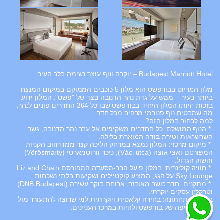
Budapest Marriott Hotel – יוקרה ונוף עוצר נשימה בלב העיר
מלון המריוט בבודפשט הוא מלון 5 כוכבים הממוקם במיקום המנצח
ביותר בעיר – ממש על גדת נהר הדנובה בצד של "פשט". המלון ידוע
בזכות היותו המלון היחיד בבודפשט שבו כל 364 החדרים פונים לנהר,
מה שמבטיח נוף פנורמי מרהיב מכל חדר.
למה לבחור במלון הזה?
* הנוף המושלם: כל החדרים משקיפים אל עבר נהר הדנובה, גשר
השרשראות וטירת בודה המוארת בלילה.
* מיקום מרכזי: המלון נמצא במרחק הליכה קצר ממדרחוב הקניות
המפורסם ואצי אוצה (Váci utca), כיכר וורוסמארטי (Vörösmarty)
והשוק הגדול.
* חוויה קולינרית: במלון פועל הבר-מסעדה המפורסם Liz and Chain
Sky Lounge על הגג, המציע קוקטיילים ושקיעות בלתי נשכחות.
* מתקנים: חדר כושר מאובזר, ארוחת בוקר עשירה (DNB Budapest)
וטרקלין עסקים יוקרתי.
בשורה התחתונה: בחירה קלאסית ויוקרתית למי שרוצה להתעורר מול
הנוף הכי יפה של בודפשט ולהיות במרכז העניינים.