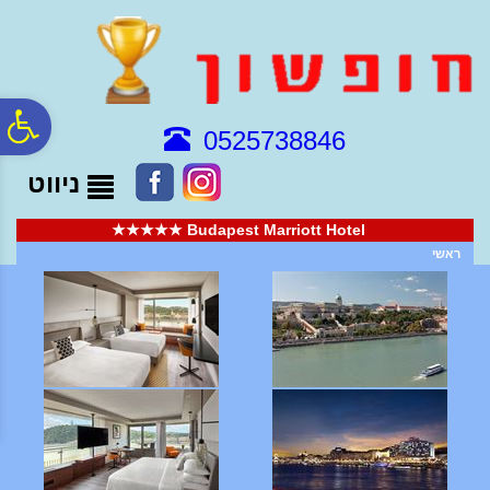
לתפריט
לתוכן
לתפריט
אתר
המרכזי
נגישות
פ
0525738846
ניווט
סר
Budapest Marriott Hotel ★★★★★
נג
ראשי