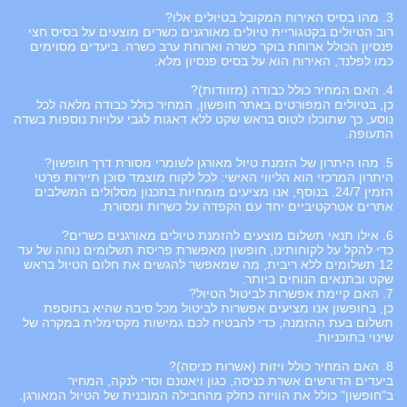
​3. מהו בסיס האירוח המקובל בטיולים אלו?
רוב הטיולים בקטגוריית טיולים מאורגנים כשרים מוצעים על בסיס חצי
פנסיון הכולל ארוחת בוקר כשרה וארוחת ערב כשרה. ביעדים מסוימים
כמו לפלנד, האירוח הוא על בסיס פנסיון מלא.
​4. האם המחיר כולל כבודה (מזוודות)?
כן, בטיולים המפורטים באתר חופשון, המחיר כולל כבודה מלאה לכל
נוסע, כך שתוכלו לטוס בראש שקט ללא דאגות לגבי עלויות נוספות בשדה
התעופה.
​5. מהו היתרון של הזמנת טיול מאורגן לשומרי מסורת דרך חופשון?
היתרון המרכזי הוא הליווי האישי: לכל לקוח מוצמד סוכן תיירות פרטי
הזמין 24/7. בנוסף, אנו מציעים מומחיות בתכנון מסלולים המשלבים
אתרים אטרקטיביים יחד עם הקפדה על כשרות ומסורת.
​6. אילו תנאי תשלום מוצעים להזמנת טיולים מאורגנים כשרים?
כדי להקל על לקוחותינו, חופשון מאפשרת פריסת תשלומים נוחה של עד
12 תשלומים ללא ריבית, מה שמאפשר להגשים את חלום הטיול בראש
שקט ובתנאים הנוחים ביותר.
​7. האם קיימת אפשרות לביטול הטיול?
כן, בחופשון אנו מציעים אפשרות לביטול מכל סיבה שהיא בתוספת
תשלום בעת ההזמנה, כדי להבטיח לכם גמישות מקסימלית במקרה של
שינוי בתוכניות.
​8. האם המחיר כולל ויזות (אשרות כניסה)?
ביעדים הדורשים אשרת כניסה, כגון ויאטנם וסרי לנקה, המחיר
ב"חופשון" כולל את הוויזה כחלק מהחבילה המובנית של הטיול המאורגן.