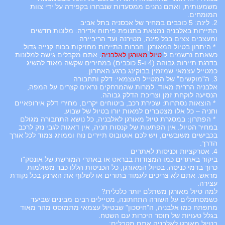
משמעותית, ואתם נהנים ממסעדות שנבחרו בקפידה על ידי צוות
המומחים.
2. לינה: 5 כוכבים במחיר של אכסניה בתל אביב
התיירות באלבניה נמצאת בתנופת פיתוח אדירה. מלונות חדשים
ומעצבים צצים בכל פינה, מטירנה ועד הריביירה.
* היתרון בטיול המאורגן: חברות התיירות מחזיקות בכוח קנייה גדול.
כשאתם נרשמים ל
טיול מאורגן לאלבניה
, אתם מקבלים גישה למלונות
בדרגת תיירות גבוהה (4 ו-5 כוכבים) במחירים שקשה מאוד להשיג
כמטייל עצמאי שמזמין בבוקינג ברגע האחרון.
3. ה"מוקשים" של המטייל העצמאי: דלק ותחבורה
אלבניה הררית מאוד. למרות שהמרחקים נראים קצרים על המפה,
הנסיעה לוקחת זמן וצריכת הדלק גבוהה.
* הוצאות נסתרות: שכירת רכב, ביטוחים יקרים, מחירי דלק אירופאיים
וחניה – כל אלו מצטברים למאות יורו בטיול של שבוע.
* הפתרון: במסגרת טיול מאורגן לאלבניה, כל נושא התחבורה מגולם
במחיר הטיול. אין הפתעות של קנסות חניה, אין דאגות לגבי נזק לרכב
בכבישים משובשים, ויש לכם אוטובוס תיירים נוח וממוזג צמוד לכל אורך
הדרך.
4. אטרקציות וכניסות לאתרים
ביקור באתרים כמו המצודות בבראט או באתרי המורשת של אונסק"ו
כרוך בדמי כניסה. בטיול המאורגן, כל הכניסות הללו כבר משולמות
מראש. אתם לא צריכים לעמוד בתורים או לשלוף את הארנק בכל נקודת
עצירה.
למה טיול מאורגן משתלם יותר כלכלית?
כשמסתכלים על השורה התחתונה, מטיילים רבים מבינים שביעד
מתפתח כמו אלבניה, ה"חיסכון" שבטיול עצמאי מתמוסס מהר מאוד
בגלל טעויות של חוסר היכרות עם השטח.
בטיול מאורגן לאלבניה אתם מקבלים: