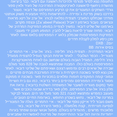
התעופה נצא לסיור פנורמי ולהיכרות ראשונה עם דובאי. כבר ביציאה
מהשדה ניחשף לראשונה לארכיטקטורה המרהיבה של העיר ולאין ספור
גורדי השחקים המעטרים את קו הרקיע המפורסם של דובאי. נעצור
בדרכנו בשוק מדינת ג`ומיירה – להתרשמות בלתי אמצעית משוק אותנטי
מודרני שבחלקו המערבי תצפית נפלאה לבורג` אל ערב על רקע מראות
ונציאנים. נעבור בארמון ז`אביל (Za`abeel Palace) ונצפה מקרוב
בארמונו של שליט דובאי. נמשיך לצפייה במופע המזרקות המרהיב של
דובאי, מחזה שצריך לראות בשביל להבין. המופע תוכנן ידי מעצבי
המזרקות המפורסמות שבמלון בלאג`יו המפורסם בלאס וגאס. לאחר
מכן ניסע למלון לקבלת חדרים .
יום2 : DXB
בסיס אירוח: BB
דובאי המודרנית - תצפית בורג` חליפה - בורג` אל-ערב - איי התמרים -
מונורייל - הכפר הגלובלי :: לאחר ארוחת הבוקר נעפיל לתצפית ממגדל
בורג’ ח’ליפה, המגדל הגבוה בעולם שנחשב גם לאחת מהאטרקציות
המפורסמות בעולם כולו. המבנה שמתנשא לגובה של 828 מטר מגלם
שבירה של שיאים רבים ומימוש רצונם ושאיפתם של שליטי דובאי. לאחר
מכן נצא לסיור בשכונה היוקרתית ג`ומיירה המורכבת מבתים פרטיים
ונמוכי קומה המוקפים חומות ומלאים במכוניות פאר. בשכונה זו ממוקם
מסגד ג’ומיירה המפורסם ומהיפים ביותר בדובאי, כמו גם בית השייח’
סעד (מקום מגוריה לשעבר של המשפחה השלטת בדובאי). נראה את
מלון בורג’ אל-ערב המפורסם, מלון פאר בדירוג שבעה כוכבים אשר
מעוצב כמפרש ומתנשא לגובה 321 מטר מעל פני הים. נעצור לביקור
במרינה של דובאי , נחוש בשכרון החופש , בארומת החיים הטובים....
משם נעבור ליד אייקון נוסף של דובאי - איי התמרים. נעלה על המונורייל
לנסיעה חווייתית , קצת מלמעלה , בפאר היצירה של דובאי, באי
מלאכותי מרשים , מהגדולים בעולם. מפעל אנושי עצום שפתר בעיות
ייחודיות והיווה דגל עבור ההתייחסות של מדינות לאפשרויות שמביאים