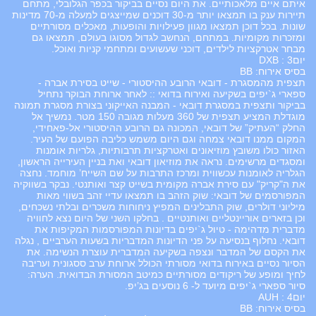
איתם איים מלאכותיים. את היום נסיים בביקור בכפר הגלובלי, מתחם
תיירות ענק בו תמצאו יותר מ-30 דוכנים שמייצגים למעלה מ-70 מדינות
שונות. בכל דוכן תמצאו מגוון פעילויות והופעות, מאכלים מסורתיים
ומזכרות מקומיות. במתחם, הנחשב לגדול מסוגו בעולם, תמצאו גם
מבחר אטרקציות לילדים, דוכני שעשועים ומתחמי קניות ואוכל.
יום3 : DXB
בסיס אירוח: BB
תצפית מהמסגרת - דובאי הרובע ההיסטורי - שייט בסירת אברה -
ספארי ג`יפים בשקיעה ואירוח בדואי :: לאחר ארוחת הבוקר נתחיל
בביקור ותצפית במסגרת דובאי - המבנה האייקוני בצורת מסגרת תמונה
מוגדלת המציע תצפית של 360 מעלות מגובה 150 מטר. נמשיך אל
החלק “העתיק” של דובאי, המכונה גם הרובע ההיסטורי אל-פאחידי,
המקום ממנו דובאי צמחה וגם היום משמש כליבה הפועם של העיר.
האזור כולו משובץ מוזיאונים ואטרקציות תרבותיות, גלריות אומנות
ומסגדים מרשימים. נראה את מוזיאון דובאי ואת בניין העירייה הראשון,
הגלריה לאומנות עכשווית ומרכז התרבות על שם השייח’ מוחמד. נחצה
את ה"קריק" עם סירת אברה מקומית בשייט קצר ואותנטי. נבקר בשווקיה
המפורסמים של דובאי: שוק הזהב בו תמצאו עדיי זהב בשווי מאות
מיליוני דולרים, שוק התבלינים המפיץ ניחוחות משכרים ובלתי נשכחים,
וכן בזארים אוריינטליים ואותנטיים . בחלקו השני של היום נצא לחוויה
מדברית מדהימה - טיול ג`יפים בדיונות המפורסמות המקיפות את
דובאי. נחלוף בנסיעה על פני הדיונות המדבריות בשעות הערביים , נגלה
את הקסם של המדבר ונצפה בשקיעה המדברית עוצרת הנשימה. את
הסיור נסיים באירוח בדואי מסורתי הכולל ארוחת ערב ססגונית ועריבה
לחיך ומופע של ריקודים מסורתיים כמיטב המסורת הבדואית. הערה:
סיור ספארי ג`יפים מיועד ל- 6 נוסעים בג’יפ.
יום4 : AUH
בסיס אירוח: BB