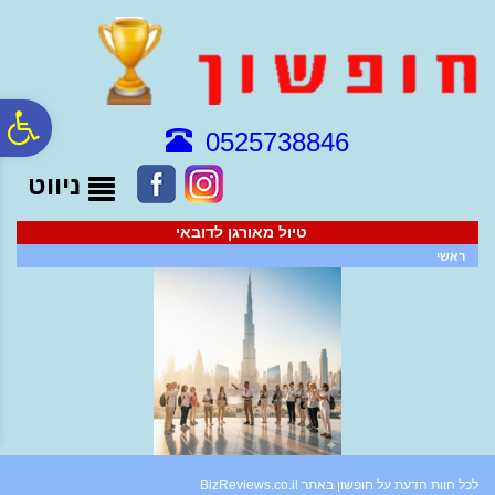
לתפריט
לתוכן
לתפריט
אתר
המרכזי
נגישות
פ
0525738846
ניווט
סר
טיול מאורגן לדובאי
נג
ראשי
לכל חוות הדעת על חופשון באתר BizReviews.co.il