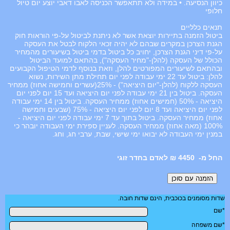
כיוון הנסיעה. • במידה ולא תתאפשר הכניסה לאבו דאבי יוצע יום טיול
חלופי
תנאים כלליים
ביטול הזמנה בתיירות יוצאת אשר לא ניתנת לביטול על-פי הוראות חוק
הגנת הצרכן במקרים שבהם לא יהיה זכאי הלקוח לבטל את העסקה
על-פי דיני הגנת הצרכן, יחויב כל ביטול בדמי ביטול בשיעורים מהמחיר
הכולל של העסקה (להלן-"מחיר העסקה"), בהתאם למועד הביטול
ובהתאם לשיעורים המפורטים להלן, וזאת בנוסף לדמי הטיפול הקבועים
להלן: ביטול עד 22 ימי עבודה לפני יום תחילת מתן השירות, נשוא
העסקה ללקוח (להלן-"יום היציאה") - 25%(עשרים וחמישה אחוז) ממחיר
העסקה. ביטול בין 21 ימי עבודה לפני יום היציאה ועד 15 יום לפני יום
היציאה - 50% (חמישים אחוז) ממחיר העסקה. ביטול בין 14 ימי עבודה
לפני יום היציאה ועד 8 יום לפני יום היציאה - 75% (שבעים וחמישה
אחוז) ממחיר העסקה. ביטול בתוך עד 7 ימי עבודה לפני יום היציאה -
100% (מאה אחוז) ממחיר העסקה. לעניין ספירת ימי העבודה יובהר כי
במנין ימי העבודה לא יבואו ימי שישי, שבת, ערבי חג, וחג.
4450 ₪ לאדם בחדר זוגי
שדות מסומנים בכוכבית, הינם שדות חובה.
*שם
*שם משפחה