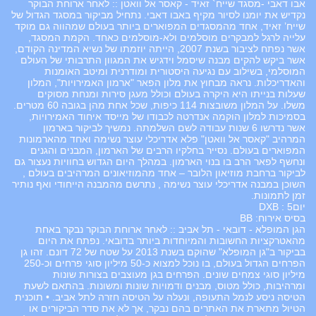
אבו דאבי -מסגד שייח` זאיד - קאסר אל וואטן :: לאחר ארוחת הבוקר
נקדיש את יומנו לסיור מקיף באבו דאבי. נתחיל מביקור במסגד הגדול של
שייח’ זאיד, אחד מהמסגדים המפוארים ביותר בעולם שמהווה גם מוקד
עלייה לרגל למבקרים מוסלמים ולא-מוסלמים כאחד. הקמת המסגד,
אשר נפתח לציבור בשנת 2007, הייתה יוזמתו של נשיא המדינה הקודם,
אשר ביקש להקים מבנה שיסמל וידגיש את המגוון התרבותי של העולם
המוסלמי, בשילוב עם נגיעה היסטורית ומודרנית ומיטב האומנות
והאדריכלות. נראה מבחוץ את מלון הפאר "ארמון האמירויות", המלון
שעלות בנייתו היא היקרה בעולם וכולל מעגן סירות ומנחת מסוקים
משלו. על המלון משובצות 114 כיפות, שכל אחת מהן בגובה 60 מטרים.
בסמיכות למלון הוקמה אנדרטה לכבודו של מייסד איחוד האמירויות,
אשר נדרשו 6 שנות עבודה לשם השלמתה. נמשיך לביקור בארמון
המרהיב "קאסר אל וואטן" פלא אדריכלי עוצר נשימה ואחד מהארמונות
המפוארים בעולם. נסייר בחלקיו הרבים של הארמון, המבנים והגנים
ונחשף לפאר הרב בו בנוי הארמון. במהלך היום הגדוש בחוויות נעצור גם
לביקור ברחבת מוזיאון הלובר – אחד מהמוזיאונים המרהיבים בעולם ,
השוכן במבנה אדריכלי עוצר נשימה , נתרשם מהמבנה הייחודי ואף נותיר
זמן לתמונות.
יום5 : DXB
בסיס אירוח: BB
הגן המופלא - דובאי - תל אביב :: לאחר ארוחת הבוקר נבקר באחת
מהאטרקציות החשובות והמיוחדות ביותר בדובאי. נפתח את היום
בביקור ב"גן המופלא" שהוקם בשנת 2013 על שטח של 72 דונם. זהו גן
הפרחים הגדול בעולם, בו נוכל למצוא כ-50 מיליון סוגי פרחים וכ-250
מיליון סוגי צמחים שונים. הפרחים בגן מעוצבים בצורות שונות
ומרהיבות, כולל מטוס, מבנים ודמויות שונות ומשונות. בהתאם לשעת
הטיסה ניסע לנמל התעופה, ונעלה על הטיסה חזרה לתל אביב. • תוכנית
הטיול מתארת את האתרים בהם נבקר, אך לא את סדר הביקורים או