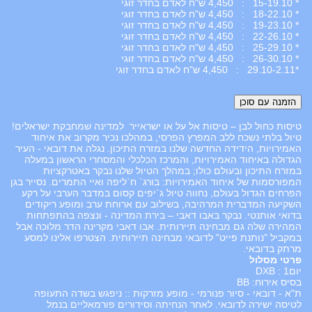
* 15-19.10 : 4,450 ש"ח לאדם בחדר זוגי
* 18-22.10 : 4,450 ש"ח לאדם בחדר זוגי
* 19-23.10 : 4,450 ש"ח לאדם בחדר זוגי
* 22-26.10 : 4,450 ש"ח לאדם בחדר זוגי
* 25-29.10 : 4,450 ש"ח לאדם בחדר זוגי
* 26-30.10 : 4,450 ש"ח לאדם בחדר זוגי
*29.10-2.11 : 4,450 ש"ח לאדם בחדר זוגי
טיסות כחול לבן – טיסות אל על או ישראייר למדינה שמחבקת ישראלים!
טיול בלתי נשכח ללב המפרץ הפרסי, במהלכו נכיר מקרוב את איחוד
האמירויות, הידידה החדשה שלנו במזרח התיכון. נגלה את דובאי - העיר
הגדולה באיחוד האמירויות, והמרכז הכלכלי והמסחרי הראשון במעלה
במזרח התיכון ובעולם כולו; במהלך הטיול שלנו נבקר באטרקציות
המפורסמות של איחוד האמירויות: בורג` ח`ליפה ואיי התמרים. נסייר בגן
הפרחים הגדול בעולם, נחווה טיול ג`יפים קסום במדבר הערבי על רקע
השקיעה המדברית המרהיבה, בשילוב עם ארוחת ערב ומופע ריקודים
בדואי אותנטי. נבקר באבו דאבי – בירת המדינה - ונצפה בהתפתחות
המהירה שלה גם מבחינה תיירותית. אבו דאבי מקרינה הדר מלוכה אבל
במקביל "נותנת פייט" לדובאי מבחינה תיירותית. הצטרפו אלינו למסע
מרתק בדובאי.
פרטי מסלול
יום1 : DXB
בסיס אירוח: BB
ת"א - דובאי - סיור פנורמי - מופע מזרקות :: ניפגש בשדה התעופה
לטיסה ישירה לדובאי. לאחר הנחיתה וסידורים פורמאליים בנמל