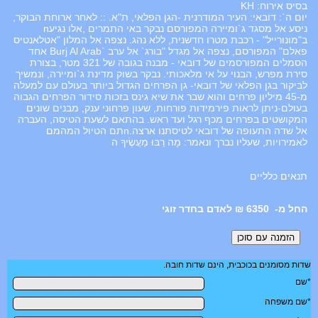
בסיס אירוח: KH
יום ה`: דובאי: העיר המודרנית -הגן הפלאי, ת"א. :: לאחר ארוחת הבוקר,
ניסע אל מסגד ג`ומיירה המפורסם נבקר באי התמרים ,אלו נגיעn
ב"מונורייל" - רכבת מטרו חדשנית, ללא נהג. נצפה אל המלון "אטלאנטיס
פאלם" המפורסם, נצפה אל מגדל "בורג` אל ערב `Burj Al Arab אחד
הסמלים המפורסמים של דובאי - מבנה בגובה של 321 מטר, בצורת
סירת מפרש, הבנוי על אי מלאכותי. נבקר בשוק מדינת ג`ומיירה, ונמשיך
לביקור בגן הפלאי של דובאי- גן הפרחים הגדול ביותר בעולם עם למעלה
מ-45 מיליון פרחים והוא שבר את שיא גינס בזכות סידור הפרחים הגבוה
בעולם-ניתן לראות פירמידות פורחות, שעון פרחוני ענק, מבנים שונים
המקושטים בפרחים מכף רגל ועד ראש. בהתאם לשעת הטיסה, העברה
אל שדה התעופה של דובאי לטיסתנו ארצה.nתם הטיול המהמם
לאמירויות, שעליו נברך ונאמר: מָה רַבּוּ מַעֲשֶׂיךָ ה
תנאים כלליים
6350 ₪ לאדם בחדר זוגי
שדות מסומנים בכוכבית, הינם שדות חובה.
*שם
*שם משפחה