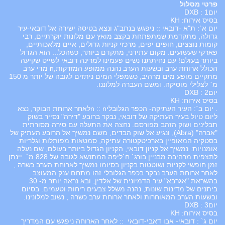
פרטי מסלול
יום1 : DXB
בסיס אירוח: KH
יום א`: ת"א -דובאי :: ניפגש בנתב"ג ונצא בטיסה ישירה אל דובאי-עיר
גדולה, מתקדמת שמתפתחת בקצב מואץ עם מלונות יוקרתיים, רבי
קומות נוצצים, חופים יפים, מרכזי קניות גדולים, איים מלאכותיים,
פארקי שעשועים. מקום עתידני, מתקדם ביותר, כשהכל... הוא הגדול
ביותר בעולם! עם נחיתתנו נשים פעמינו למרינה דובאי לשייט שקיעה
הכולל ארוחת ערב ובשעות הערב נהנה ממופע המזרקות,n מדי ערב
מתקיים מופע מים מרהיב, כשמפלי המים ניתזים לגובה של יותר מ 150
מ` לצלילי מוסיקה. ומשם העברה למלוננו.
יום2 : DXB
בסיס אירוח: KH
. יום ב`: העיר העתיקה- הכפר הגלובליn :: nלאחר ארוחת הבוקר, נצא
ליום טיול בעיר העתיקה של דובאי, נבקר ברובע "דירה" נסייר בשוק
תבלינים ושוק הזהב מפורסם. נחצה את התעלה עם סירה מסורתית
"אברה" (Abra), ונגיע אל שוק הבדים, משם נמשיך אל הרובע העתיק של
בסטקיה המאופיין בארכיטקטורה עתיקה, סמטאות מפותלות וגלריות
אומנויות. נמשיך אל קניון דובאי, הקניון הגדול ביותר בעולם, שם נעלה
לתצפית מרהיבה מבניין בורג` ח`ליפה המתנשא לגובה של 828 מ`. יינתן
זמן חופשי לקניות ושוטטות בקניון בסיומו נמשיך לארוחת הערב כשרה ,
לאחר ארוחת הערב נבקר בכפר הגלובלי זהו מתחם ענק המעוצב
בהשראת "אגרבא" עיר הדמיונית של אלדין, ובא נראה יותר מ- 30
ביתנים של מדינות שונות, נהנה משלל צבעים ריחות וטעמים. בסיום
ובשעות הערב המאוחרות ולאחר ארוחת ערב כשרה , נשוב למלונינו.
יום3 : DXB
בסיס אירוח: KH
יום ג` : דובאי- אבו דאבי-דובאי :: לאחר הארוחה ניפגש עם המדריך