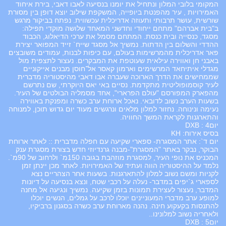
המקומי בלובי המלון ונתחיל את יומנו בנסיעה לאבו דאבי, בירת איחוד
האמירויות , עיר מהפנטת ביופייה, המשקפת שילוב יוצא דופן בין מסורת
שורשית, עושר תרבותי ותעוזה אדריכלית עכשווית. נפתח בביקור מרגש
ב"בית אברהם" מתחם ייחודי וחדשני המאחד שלושה מוקדי תפילה:
מסגד, כנסייה ובית כנסת. המתחם מסמל את ערכי הדיאלוג, הכבוד
ההדדי והשלום בין הדתות. נמשיך אל מסגד שייח` זייד המפואר יצירת
פאר אדריכלית מהמרשימות בעולם, עם כיפות לבנות, עמודים משובצים
באבני חן ואווירה עילאית שעוטפת את המבקרים. נעצור לתצפית מול
מגדלי איתיחאד המרשימים וארמון קאסר אל־חוסן מבנים אייקוניים
שממחישים את הדרך הארוכה שעברה אבו דאבי מהיסטוריה מדברית
לעיר קוסמופוליטית מתקדמת. נסיים באי יאס היוקרתי, שם נתרשם
מהפארק המפורסם "עולם הפרארי", אחד מסמליה הבולטים של העיר.
בשעות הערב נשוב לדובאי. נאכל ארוחת ערב כשרה ומפנקת באווירה
נעימה ונינוחה. נחזור למלון מלאים ונרגשים מעוד יום גדוש תוכן, למנוחה
והתארגנות לקראת המשך החוויה.
יום4 : DXB
בסיס אירוח: KH
יום ד`: אתר המסגרת- ספארי שקיעה עם חפלה מדברית :: לאחר ארוחת
הבוקר, נבקר באתר "המסגרת"-מבנה גרנדיוזי חדש בצורת מסגרת ענק
המכניס את נופי העיר, למסגרת מוזהבת בגובה 150מ` ולרחוב של 90מ`.
נלמד על ההיסטוריה הווה ועתיד של האמירויות. לאחר מכן יינתן זמן
לקניות ומשם נשוב למלון להתארגנות. בשעות אחר הצהריים נצא
לספארי ג`יפים במדבר- נעלה על רכבי שטח, ונצא בנסיעה על דיונות
המדבר, נעצור לעצירת תמונות בזמן שקיעה. נמשיך ונגיעה אל מחנה
למופע ערב מדברי המעוניינים יוכלו לרכב על גמלים, הנשים יוכלו
להתנסות בקעקוע חינה. נהנה מארוחת ערב כשרה בסגנון ברביקיו,
ולאחריה נשוב למלונינו..
יום5 : DXB