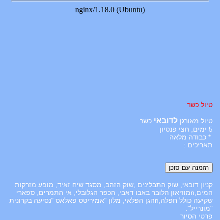
טיול כשר
לדובאי
טיול מאורגן
כשר
5 ימים, חצי פנסיון
* כבודה מלאה
תאריכים :
קניון דובאי, שוק התבלינים ,שוק הזהב, מסגד שיח זאיד, מופע מזרקות
המים,nמוזיאון הלובר באבו דאבי, הכפר הגלובלי, אי התמרים, ספארי
שקיעה כולל חפלה,nהגן הפלאי, מלון "אמיריטס פאלאס "נסיעה בקרונית
"מונרייל".
פרטי הסיור