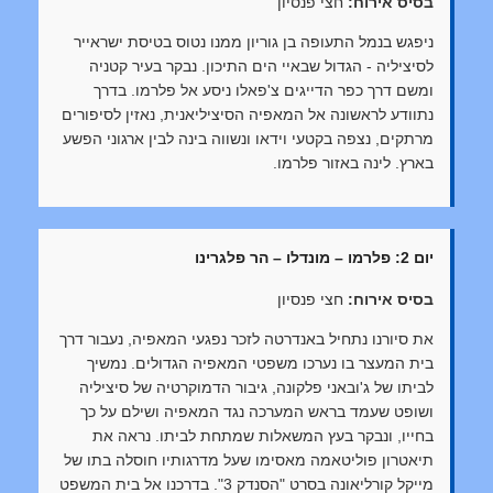
בסיס אירוח:
חצי פנסיון
ניפגש בנמל התעופה בן גוריון ממנו נטוס בטיסת ישראייר
לסיציליה - הגדול שבאיי הים התיכון. נבקר בעיר קטניה
ומשם דרך כפר הדייגים צ'פאלו ניסע אל פלרמו. בדרך
נתוודע לראשונה אל המאפיה הסיציליאנית, נאזין לסיפורים
מרתקים, נצפה בקטעי וידאו ונשווה בינה לבין ארגוני הפשע
בארץ. לינה באזור פלרמו.
יום 2: פלרמו – מונדלו – הר פלגרינו
בסיס אירוח:
חצי פנסיון
את סיורנו נתחיל באנדרטה לזכר נפגעי המאפיה, נעבור דרך
בית המעצר בו נערכו משפטי המאפיה הגדולים. נמשיך
לביתו של ג'ובאני פלקונה, גיבור הדמוקרטיה של סיציליה
ושופט שעמד בראש המערכה נגד המאפיה ושילם על כך
בחייו, ונבקר בעץ המשאלות שמתחת לביתו. נראה את
תיאטרון פוליטאמה מאסימו שעל מדרגותיו חוסלה בתו של
מייקל קורליאונה בסרט "הסנדק 3". בדרכנו אל בית המשפט