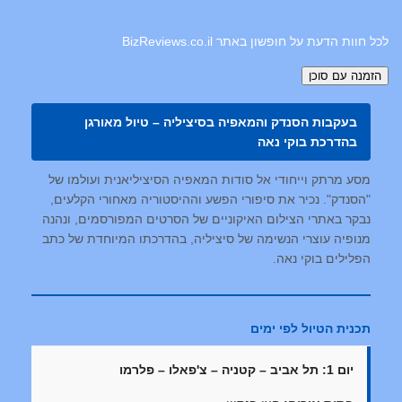
לכל חוות הדעת על חופשון באתר BizReviews.co.il
בעקבות הסנדק והמאפיה בסיציליה – טיול מאורגן
בהדרכת בוקי נאה
מסע מרתק וייחודי אל סודות המאפיה הסיציליאנית ועולמו של
"הסנדק". נכיר את סיפורי הפשע וההיסטוריה מאחורי הקלעים,
נבקר באתרי הצילום האיקוניים של הסרטים המפורסמים, ונהנה
מנופיה עוצרי הנשימה של סיציליה, בהדרכתו המיוחדת של כתב
הפלילים בוקי נאה.
תכנית הטיול לפי ימים
יום 1: תל אביב – קטניה – צ'פאלו – פלרמו