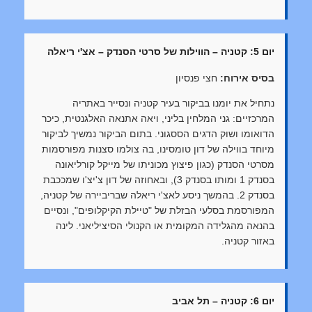
יום 5: קטניה – הווילות של סרטי הסנדק – אצ'י ריאלה
בסיס אירוח:
חצי פנסיון
נתחיל את יומנו בביקור בעיר קטניה ונסייר באתריה
המרכזיים: גני המלחין בליני, ויאה אתנאה האלגנטית, כיכר
הדואומו ושוק הדגים הססגוני. בתום הביקור נמשיך לביקור
מיוחד בווילה של דון טומסינו, בה צולמו סצנות מפורסמות
מסרטי הסנדק (כגון פיצוץ מכוניתו של מייקל קורליאונה
בסנדק 1 ומותו בסנדק 3), ובאחוזה של דון צ'יצ'ו שמככבת
בסנדק 2. בהמשך ניסע לאצ'י ריאלה שבריביירה של קטניה,
המפורסמת בסלעי הבזלת של "טיילת הקיקלופים", ונסיים
בהנאה מהגלידה המקומית או הקנולי הסיציליאני. לינה
באזור קטניה.
יום 6: קטניה – תל אביב