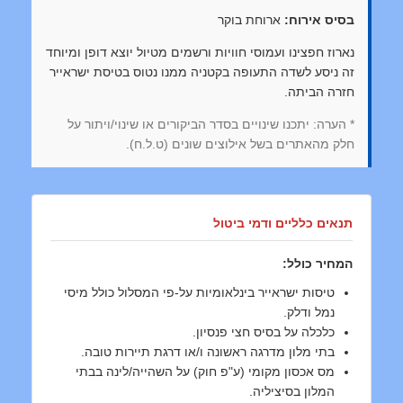
בסיס אירוח:
ארוחת בוקר
נארוז חפצינו ועמוסי חוויות ורשמים מטיול יוצא דופן ומיוחד
זה ניסע לשדה התעופה בקטניה ממנו נטוס בטיסת ישראייר
חזרה הביתה.
* הערה: יתכנו שינויים בסדר הביקורים או שינוי/ויתור על
חלק מהאתרים בשל אילוצים שונים (ט.ל.ח).
תנאים כלליים ודמי ביטול
המחיר כולל:
טיסות ישראייר בינלאומיות על-פי המסלול כולל מיסי
נמל ודלק.
כלכלה על בסיס חצי פנסיון.
בתי מלון מדרגה ראשונה ו/או דרגת תיירות טובה.
מס אכסון מקומי (ע"פ חוק) על השהייה/לינה בבתי
המלון בסיציליה.