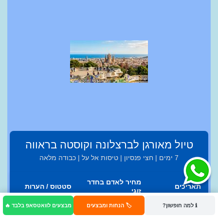
טיול מאורגן לברצלונה וקוסטה בראווה
7 ימים | חצי פנסיון | טיסות אל על | כבודה מלאה
מחיר לאדם בחדר
תאריכים
סטטוס / הערות
זוגי
ℹ️ למה חופשון?
🏷️ הנחות ומבצעים
מבצעים לוואטסאפ בלבד 🔥
5,790 ש"ח
12.8 - 18.8
מלא