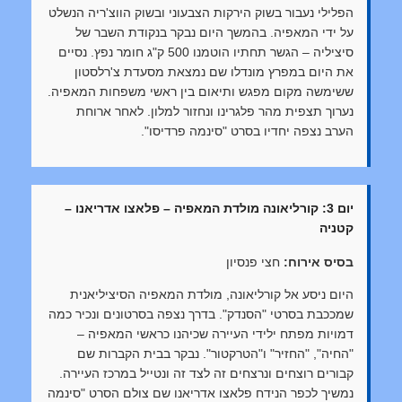
הפלילי נעבור בשוק הירקות הצבעוני ובשוק הווצ'ריה הנשלט
על ידי המאפיה. בהמשך היום נבקר בנקודת השבר של
סיציליה – הגשר תחתיו הוטמנו 500 ק"ג חומר נפץ. נסיים
את היום במפרץ מונדלו שם נמצאת מסעדת צ'רלסטון
ששימשה מקום מפגש ותיאום בין ראשי משפחות המאפיה.
נערוך תצפית מהר פלגרינו ונחזור למלון. לאחר ארוחת
הערב נצפה יחדיו בסרט "סינמה פרדיסו".
יום 3: קורליאונה מולדת המאפיה – פלאצו אדריאנו –
קטניה
בסיס אירוח:
חצי פנסיון
היום ניסע אל קורליאונה, מולדת המאפיה הסיציליאנית
שמככבת בסרטי "הסנדק". בדרך נצפה בסרטונים ונכיר כמה
דמויות מפתח ילידי העיירה שכיהנו כראשי המאפיה –
"החיה", "החזיר" ו"הטרקטור". נבקר בבית הקברות שם
קבורים רוצחים ונרצחים זה לצד זה ונטייל במרכז העיירה.
נמשיך לכפר הנידח פלאצו אדריאנו שם צולם הסרט "סינמה