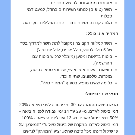
אוטובוס ממוזג ונוח לביצוע התכנית.
תשר (טיפים) לנותני השירותים בחו"ל, למעט דמי
סבלות.
מלווה קבוצה מצוות נתור – כתב הפלילים בוקי נאה.
המחיר אינו כולל:
תשר למלווה הקבוצה (מקובל לתת תשר למדריך בסך
של 5 דולר לנוסע, כולל ילדים, לכל יום טיול).
ביטוח בריאות ומטען (מומלץ לרכוש ביטוח עם
ההרשמה).
הוצאות בעלות אופי אישי, שירותי ספא, כביסה,
מזכרות, טלפונים, שתייה וכד'.
כל מה שאינו מופיע בסעיף "המחיר כולל".
תנאי שינוי וביטול:
מרגע ביצוע ההזמנה עד 30 ימי עבודה לפני היציאה 20%
דמי ביטול לאדם. מ- 29 עד 14 ימי עבודה לפני היציאה –
50% דמי ביטול לאדם. מ- 13 ועד ליום היציאה - 100%
דמי ביטול לאדם. במקרה של ביטול טיול ע"י "המארגן" על
פי שיקול דעתו מכל סיבה שהיא, יציע "המארגן" לנרשם