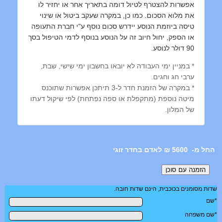
אפשרות להצטרף לטיול דומה בתאריך אחר או יחזיר לו
את מלוא הסכום. כמו כן, במקרה שעקב ביטול או שינוי
טיסה ביוזמת הנוסע יידרש סכום נוסף ע"י חברת התעופה
או הספק, יחול חיוב זה על הנוסע בנוסף לדמי הטיפול בסך
90 דולר לנוסע.
* במניין ימי העבודה לא יובאו בחשבון ימי שישי, שבת,
ערבי חג וחגים.
* במקרה של הזמנת חדר ל-3 תיתכן אפשרות שתוכנס
מיטה נוספת (מתקפלת או ספה נפתחת) לפי שיקול דעתו
של המלון.
5600 ₪ לאדם בחדר זוגי
שדות מסומנים בכוכבית, הינם שדות חובה.
*שם
*שם משפחה