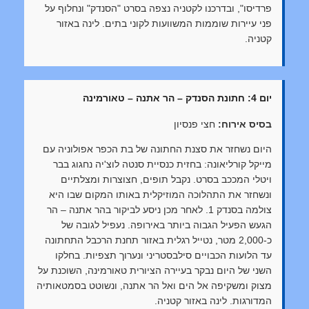
פרדיסו", ובדרכנו לקטניה נצפה בסרט "הסנדק" ונחלוף על
פני עיירות שוממות המשוועות לקוני בתים. לינה באזור
קטניה.
יום 4: חתונת הסנדק – הר אתנה – טאורמינה
בסיס אירוח:
חצי פנסיון
היום נשחזר את סצנת החתונה של בת הכפר אפולוניה עם
מייקל קורליאונה: בחזית כנסיית סנטה לוצ'יה נחגוג בבר
ויטלי המככב בסרט. נקבל תופים, חצוצרות ומצלתיים
ונשחזר את התהלוכה המוזיקלית באותו המקום שבו היא
צולמה בסנדק 1. לאחר מכן ניסע לביקור בהר אתנה – הר
הגעש הפעיל הגבוה ביותר באירופה. נעפיל לגובה של
כ-2,000 מטר, נטייל רגלית באזור תחנת הרכבל התחתונה
עד הלועות הכבויים סילבסטריני ונערוך תצפיות. בחלקו
השני של היום נבקר בעיירה הציורית טאורמינה, השוכנת על
מצוק ומשקיפה אל הים ואל הר אתנה, ונשוטט בסמטאותיה
המדורגות. לינה באזור קטניה.