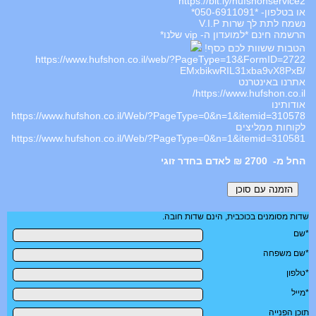
https://bit.ly/hufshonservice2
או בטלפון- *050-6911091*
נשמח לתת לך שרות V.I.P
הרשמה חינם *למועדון ה- vip שלנו*
הטבות ששוות לכם כסף!
https://www.hufshon.co.il/web/?PageType=13&FormID=2722
/EMxbikwRIL31xba9vX8PxB
אתרנו באינטרנט
https://www.hufshon.co.il/
אודותינו
https://www.hufshon.co.il/Web/?PageType=0&n=1&itemid=310578
לקוחות ממליצים
https://www.hufshon.co.il/Web/?PageType=0&n=1&itemid=310581
2700 ₪ לאדם בחדר זוגי
שדות מסומנים בכוכבית, הינם שדות חובה.
*שם
*שם משפחה
*טלפון
*מייל
תוכן הפנייה