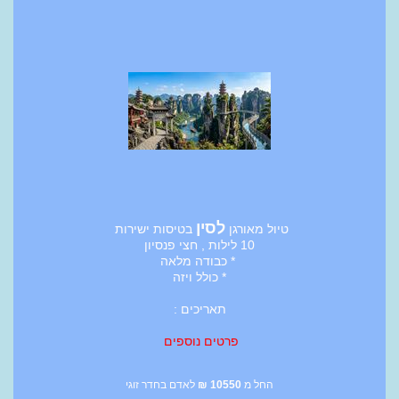
לסין
טיול מאורגן
בטיסות ישירות
10 לילות , חצי פנסיון
* כבודה מלאה
* כולל ויזה
תאריכים :
פרטים נוספים
החל מ
10550
₪
לאדם בחדר זוגי