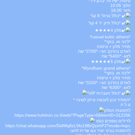
טיסות ישירות *בלובירד*
הלוך 10:05
חזור 18:00
*כולל טרולי 8 קג*
*כולל תיק יד 4 קג*
מלון 4★★★★
*casual kubic athens*
*לינה וא. בוקר*
מחיר מלון + טיסות
לאדם בהרכב זוגי- *2700* שח
לזוג- *5400* שח
מלון 5★★★★★
*Wyndham grand athens*
*לינה וא. בוקר*
מחיר מלון + טיסות
לאדם בהרכב זוגי- *3150* שח
לזוג- *6300* שח
*כולל העברות VIP*
*המחיר נכון לעכשיו וניתן לשינוי.*
ט.ל ח
לתמונות המלון
https://www.hufshon.co.il/web/?PageType=0&ItemID=312266
לדילים נוספים כנסו
https://chat.whatsapp.com/DidWq8zL5fo19BrQzirhPJ?mode=hqrc
להזמנות בצ'ט ישיר עם שרית לחצו