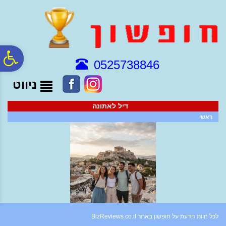
לתפריט
לתוכן
לתפריט
אתר
המרכזי
נגישות
פ
0525738846
ניווט
סר
דיל לאתונה
נג
ראשי
לכל חוות הדעת על חופשון באתר BizReviews.co.il