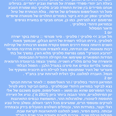
בעלת רוב יהודי-ספרדי ושמרה על מורשת וצביון ייחודיים. בטיולינו
אנחנו מסיירים בין שכיות החמדה סביב סלוניקי כמו שמורת הטבע
שעל הר האולימפוס והמפלים של אדסה . גולת הכותרת של טיול
לסלוניקי וצפון יוון היא ביקור במנזרים התלויים של מטאורה שיופיים
ופרסומם יצא למרחוק. כמו כן, אנחנו מבקרים במערת נטיפים
ובמוזיאון היהודי בסלוניקי .
תיאור המסלול
יום 1
תל אביב >> סלוניקי / סלוניקי - סיור פנורמי :: טיסת בוקר ישירה
לסלוניקי, בירתו הבלתי רשמית של דרום הבלקן, שבמשך מאות
השנים היוותה צומת דרכים תוסס ונקודת מפגש תרבותית של קהילות
רבות ומגוונות. עם הנחיתה, נצא לתצפית פנורמית מרהיבה ממרומי
"הרובע הטורקי" ממנו נפרשת סלוניקי מלוא העין. נמשיך אל בתי
המידות המפוארים ששימשו את הקהילה היהודית המבוססת
והעשירה של טרום מלה"ע השנייה. נמשיך ונצפה ברוטונדה הרומאית
ובשער גלריוס ונסיים את סיורנו במגדל הלבן – הסמל הבלתי
מעורער של העיר שמתנוסס מעל לטיילת הים תיכונית ומשקיף אל
הנמל. העברה למלוננו. נלך רגלית לארוחת ערב בחב"ד .
יום 2
המוזיאון היהודי בסלוניקי / הר האולימפוס :: לאחר ארוחת הבוקר
נצא לביקור במוזיאון היהודי שבסלוניקי . בתום הביקור ניסע לטיול
בהר המפורסם שהוא גם מושג – האולימפוס, מקום משכנם של אלי
יוון המיתולוגיים, וההר הגבוה ביותר ביוון (2917 מ`). נגיע אל העיירה
התוססת ליטוכורו, שלמרגלות ההר, המשמשת כבסיס התארגנות
לטרקים ומטפסי הרים, שמגיעים מכל רחבי העולם, ונשלב טיול טבע
רגלי וקצר, במורדות ההר, ובנחלים השלווים הטובלים בירק ובצמחיה
עבותה. בתום הסיור, נשוב למלוננו להתארגנות לקראת שבת.
תפילות קבלת שבת , ערבית לשבת וסעודת ערב שבת בחב"ד.