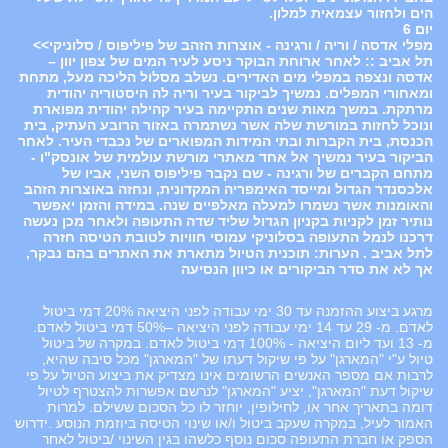
הים ולחזור עצמאית למלון.
יום 6
מפלי אדסה / וריה / ורגינה - אוצרות הזהב של פיליפוס / סלוניקי>>
תל אביב :: לאחר ארוחת הבוקר ניסע לעיר המים של צפון יוון –
אדסה ונצפה במפלי מים האדירים. נשלב מסלול הליכה מעל, מתחת
ומאחורי המפלים. נמשיך לביקור בעיר וריה לה היסטוריה יהודית
מרתקת. במשך מאות שנים התקיימה בעיר קהילה יהודית מפוארת
ונוכל לחזות במורשת שלה אשר נשתמרה באזור הרובע העתיק, בית
הכנסת, בית הקברות ובתי המידות המפוארים של נכבדי העיר. לאחר
הביקור בעיר נמשיך אל אחד מאתרי מורשת עולמית של אונסק"ו -
מתחם הקברים של ורגינה - שם נקבר פיליפוס השני, אביו של
אלכסנדר הגדול ומייסד האימפריה המקדונית, ונחזה באוצרות הזהב
והאומנות אשר נשמרו למעלה מאלפיים שנה. במידה והזמן יאפשר
נותיר זמן לקניות בקניון הגדול שליד שדה התעופה ולאחר מכן נעשה
דרכנו לנמל התעופה בסלוניקי עמוסי חוויות לטובת הטיסה חזרה
לתל אביב . הערות: תוכנית הטיול מתארת את האתרים בהם נבקר,
אך לא את סדר הביקורים או כיוון הנסיעה
מרגע ביצוע ההזמנה עד 30 ימי עבודה לפני היציאה 20% דמי ביטול
לאדם. מ- 29 עד 14 ימי עבודה לפני היציאה –50% דמי ביטול לאדם.
מ- 13 ועד ליום היציאה - 100% דמי ביטול לאדם. במקרה של ביטול
טיול ע"י "המארגן" על פי שיקול דעתו של "המארגן" מכל סיבה שהיא,
לרבות אם מספר האנשים הרשומים אינו מצדיק את ביצוע הטיול על פי
שיקול דעת "המארגן", יציע "המארגן" לנרשם אפשרות להצטרף לטיול
דומה בתאריך אחר או, לחילופין, יוחזר לו כל הסכום ששילם. למרות
האמור לעיל, במקרה שעקב ביטול ו/או שינוי הטיסה ביוזמת הנוסע .ידרוש
הספק או חברת התעופה סכום נוסף כלשהו בגין השינוי /ביטול לאחר