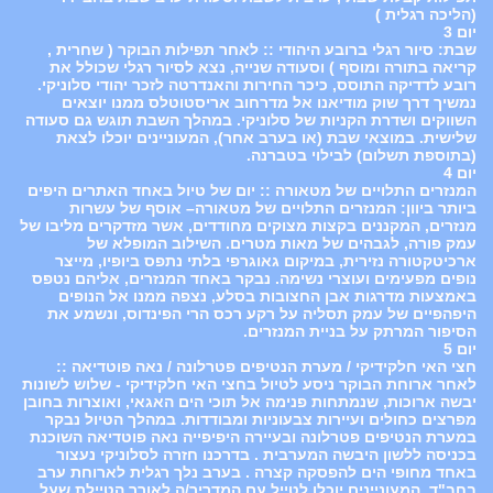
(הליכה רגלית )
יום 3
שבת: סיור רגלי ברובע היהודי :: לאחר תפילות הבוקר ( שחרית ,
קריאה בתורה ומוסף ) וסעודה שנייה, נצא לסיור רגלי שכולל את
רובע לדדיקה התוסס, כיכר החירות והאנדרטה לזכר יהודי סלוניקי.
נמשיך דרך שוק מודיאנו אל מדרחוב אריסטוטלס ממנו יוצאים
השווקים ושדרת הקניות של סלוניקי. במהלך השבת תוגש גם סעודה
שלישית. במוצאי שבת (או בערב אחר), המעוניינים יוכלו לצאת
(בתוספת תשלום) לבילוי בטברנה.
יום 4
המנזרים התלויים של מטאורה :: יום של טיול באחד האתרים היפים
ביותר ביוון: המנזרים התלויים של מטאורה– אוסף של עשרות
מנזרים, המקננים בקצות מצוקים מחודדים, אשר מזדקרים מליבו של
עמק פורה, לגבהים של מאות מטרים. השילוב המופלא של
ארכיטקטורה נזירית, במיקום גאוגרפי בלתי נתפס ביופיו, מייצר
נופים מפעימים ועוצרי נשימה. נבקר באחד המנזרים, אליהם נטפס
באמצעות מדרגות אבן החצובות בסלע, נצפה ממנו אל הנופים
היפהפיים של עמק תסליה על רקע רכס הרי הפינדוס, ונשמע את
הסיפור המרתק על בניית המנזרים.
יום 5
חצי האי חלקידיקי / מערת הנטיפים פטרלונה / נאה פוטדיאה ::
לאחר ארוחת הבוקר ניסע לטיול בחצי האי חלקידיקי - שלוש לשונות
יבשה ארוכות, שנמתחות פנימה אל תוכי הים האגאי, ואוצרות בחובן
מפרצים כחולים ועיירות צבעוניות ומבודדות. במהלך הטיול נבקר
במערת הנטיפים פטרלונה ובעיירה היפיפייה נאה פוטדיאה השוכנת
בכניסה ללשון היבשה המערבית . בדרכנו חזרה לסלוניקי נעצור
באחד מחופי הים להפסקה קצרה . בערב נלך רגלית לארוחת ערב
בחב"ד. המעוניינים יוכלו לטייל עם המדריך/ה לאורך הטיילת שעל