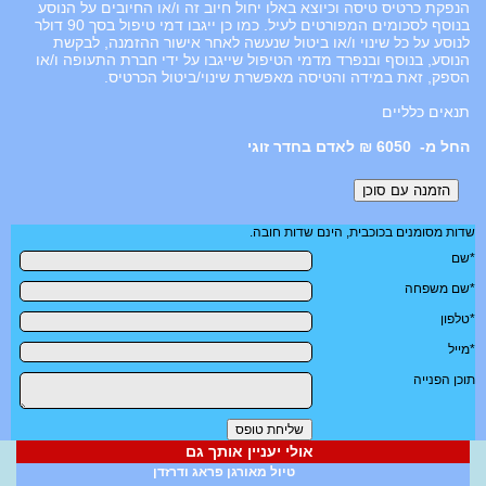
הנפקת כרטיס טיסה וכיוצא באלו יחול חיוב זה ו/או החיובים על הנוסע
בנוסף לסכומים המפורטים לעיל. כמו כן ייגבו דמי טיפול בסך 90 דולר
לנוסע על כל שינוי ו/או ביטול שנעשה לאחר אישור ההזמנה, לבקשת
הנוסע, בנוסף ובנפרד מדמי הטיפול שייגבו על ידי חברת התעופה ו/או
הספק, זאת במידה והטיסה מאפשרת שינוי/ביטול הכרטיס.
תנאים כלליים
6050 ₪ לאדם בחדר זוגי
שדות מסומנים בכוכבית, הינם שדות חובה.
*שם
*שם משפחה
*טלפון
*מייל
תוכן הפנייה
אולי יעניין אותך גם
טיול מאורגן פראג ודרזדן