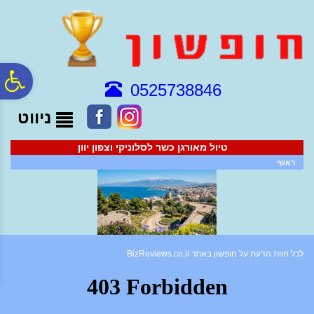
לתפריט
לתוכן
לתפריט
אתר
המרכזי
נגישות
פ
0525738846
ניווט
סר
טיול מאורגן כשר לסלוניקי וצפון יוון
נג
ראשי
לכל חוות הדעת על חופשון באתר BizReviews.co.il