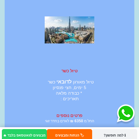
טיול כשר
לדובאי
טיול מאורגן
כשר
5 ימים, חצי פנסיון
* כבודה מלאה
תאריכים :
פרטים נוספים
החל מ
6350
₪
לאדם בחדר זוגי
ℹ️ למה חופשון?
🏷️ הנחות ומבצעים
מבצעים לוואטסאפ בלבד 🔥