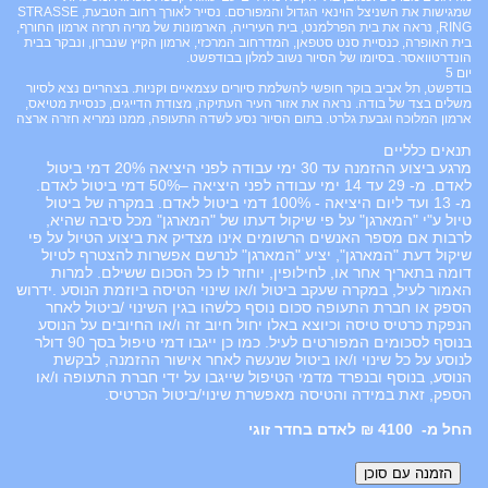
שמגישות את השניצל הוינאי הגדול והמפורסם. נסייר לאורך רחוב הטבעת, STRASSE
RING, נראה את בית הפרלמנט, בית העירייה, הארמונות של מריה תרזה ארמון החורף,
בית האופרה, כנסיית סנט סטפאן, המדרחוב המרכזי, ארמון הקיץ שנברון, ונבקר בבית
הונדרטוואסר. בסיומו של הסיור נשוב למלון בבודפשט.
יום 5
בודפשט, תל אביב בוקר חופשי להשלמת סיורים עצמאיים וקניות. בצהריים נצא לסיור
משלים בצד של בודה. נראה את אזור העיר העתיקה, מצודת הדייגים, כנסיית מטיאס,
ארמון המלוכה וגבעת גלרט. בתום הסיור נסע לשדה התעופה, ממנו נמריא חזרה ארצה
תנאים כלליים
מרגע ביצוע ההזמנה עד 30 ימי עבודה לפני היציאה 20% דמי ביטול
לאדם. מ- 29 עד 14 ימי עבודה לפני היציאה –50% דמי ביטול לאדם.
מ- 13 ועד ליום היציאה - 100% דמי ביטול לאדם. במקרה של ביטול
טיול ע"י "המארגן" על פי שיקול דעתו של "המארגן" מכל סיבה שהיא,
לרבות אם מספר האנשים הרשומים אינו מצדיק את ביצוע הטיול על פי
שיקול דעת "המארגן", יציע "המארגן" לנרשם אפשרות להצטרף לטיול
דומה בתאריך אחר או, לחילופין, יוחזר לו כל הסכום ששילם. למרות
האמור לעיל, במקרה שעקב ביטול ו/או שינוי הטיסה ביוזמת הנוסע .ידרוש
הספק או חברת התעופה סכום נוסף כלשהו בגין השינוי /ביטול לאחר
הנפקת כרטיס טיסה וכיוצא באלו יחול חיוב זה ו/או החיובים על הנוסע
בנוסף לסכומים המפורטים לעיל. כמו כן ייגבו דמי טיפול בסך 90 דולר
לנוסע על כל שינוי ו/או ביטול שנעשה לאחר אישור ההזמנה, לבקשת
הנוסע, בנוסף ובנפרד מדמי הטיפול שייגבו על ידי חברת התעופה ו/או
הספק, זאת במידה והטיסה מאפשרת שינוי/ביטול הכרטיס.
4100 ₪ לאדם בחדר זוגי