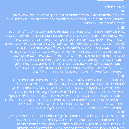
תיאור המסלול
יום 1
תל אביב, בודפשט ניפגש בנמל התעופה ע"ש בן גוריון ונמריא בטיסת ישראייר אל
בודפשט, בירת הונגריה, השוכנת על גדות הדנובה ומחולקת לשני רבעים - בודה ופשט.
לאחר הנחיתה נסע אל מלוננו.
יום 2
בודפשט לאחר ארוחת הבוקר נצא לסיור בבודפשט היפה שזכתה לכינוי "פריס הקטנה".
נסייר ברובע היהודי ונראה את אנדרטת "עץ הערבה הבוכיה", המוקדשת לזכר קורבנות
השואה. נמשיך לסיור בשד' אנדרשי, כיכר הגיבורים והפארק העירוני. משם נמשיך
לחלקה המערבי והמודרני של העיר, שמחובר לצד של בודה באמצעות גשרים מרשימים
על נהר הדנובה. נראה את כיכר אליזבט ע"ש סיסי ? הנסיכה האוסטרו-הונגרית
האהובה ואת בזיליקת אישטוון הקדוש, שהיא הכנסייה המפוארת ביותר בעיר. נמשיך
לכיכר החירות ונראה את אנדרטת "המלאך והנשר". משם נמשיך לבניין הפרלמנט
ההונגרי המפואר והמרהיב. עוד נראה את אנדרטת הנעליים המפורסמת על גדת
הדנובה, שנבנתה לזכר יהודי בודפשט אשר נרצחו ע"י הנאצים במלחמת העולם
השנייה ונלך על גשר השלשלאות/האריות המחודש. בסיומו של הסיור נשוב למלון.
המעוניינים יוכלו לצאת (בתשלום) לשיט על נהר הדנובה כולל משקה.
יום 3
ברך הדנובה היום נסע לעבר שלושה אתרים מהמפורסמים ביותר הנמצאים מחוץ
לבודפשט. נתחיל באשטרגום, בירתה הראשונה של הונגריה, המשמשת כמרכז
הדתי-רוחני של העם הקתולי ההונגרי. נבקר בקתדרלה, הגדולה בכנסיות הונגריה,
נצפה על נהר הדנובה היוצר במקום גבול טבעי עם סלובקיה. משם נמשיך לאורך
הדנובה, נחצה את הכפר וישיגראד בדרכינו אל מצודת העננים, תצפית ממנה נשקף
נוף מדהים על האזור סמוך למצודת וישיגראד המלכותית. לבסוף נבקר בעיירת האמנים
בעלת האווירה הייחודית סנט אנדרה. בסופו של היום נשוב למלון. בערב יוכלו
המעוניינים לצאת (בתשלום) לארוחת ערב ומופע פולקלור כולל הסעות.
יום 4
יום חופשי, סיור בחירה לוינה (בתוספת תשלום) יום חופשי לפנינו ליהנות ממוזיאונים,
קניות ומסעדות טובות בעיר. המעוניינים יוכלו לצאת לסיור מודרך בוינה, ממלכת
הוואלסים ובירת אוסטריה, עיר בעלת היסטוריה עשירה, ארכיטקטורה מפוארת,
מוזיאונים מצוינים וכמובן בתי הקפה נהדרים עם עוגות קצפת מפתות ומסעדות