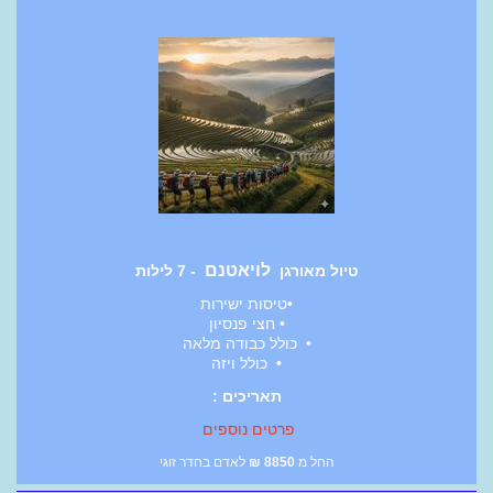
לויאטנם
טיול מאורגן
- 7 לילות
•טיסות ישירות
• חצי פנסיון
• כולל כבודה מלאה
• כולל ויזה
תאריכים :
פרטים נוספים
החל מ
8850
₪
לאדם בחדר זוגי