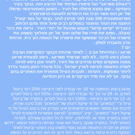
ו"הגולם מפראג" ועל סיפורו המיוחד של הרובע הזה. נבקר בעיר
העתיקה – שם נמצא סימלה של העיר – השעון האסטרונומי ופיסלו
של יאן הוס אשר הניח את היסודות לתנועת הרפורמציה
הפרוטסטנטית 100 שנה לפני מרטין לותר. נצעד על גשר קארל
החוצה את הנהר ומעוטר בפסלים רבים שעל אחד מהם הכיתוב
בעברית "קדוש קדוש" כעונש שהוטל על יהודי העיר . נראה את כיכר
ואצלב , נפזם את שירו של שלום חנוך על יאן פאלאך ונשמע את
סיפורה של הכיכר שמשקף את סיפורה של האומה הצ`כית. ארוחת
ערב והעברה למלון .
יום 7
פראג / וינה>>תל אביב :: לאחר ארוחת הבוקר המוקדמת ועזיבת
המלון ניסע לוינה , לא לפני שניפרד מפראג . ניסע למצודת פראג
ממנה נשקפים נופים מרהיבים של העיר. לאחר מכן ניסע לווינה
לשדה התעופה לטיסה לארץ ישראל . ככל שיותיר הזמן נעצור בדרך
ליותר הפסקות . הערות : תוכנית הטיול מתארת את האתרים בהם
נבקר, אך לא את סדר הביקורים או כיוון הנסיעה
מרגע ביצוע ההזמנה עד 30 ימי עבודה לפני היציאה 20% דמי ביטול
לאדם. מ- 29 עד 14 ימי עבודה לפני היציאה –50% דמי ביטול לאדם.
מ- 13 ועד ליום היציאה - 100% דמי ביטול לאדם. במקרה של ביטול
טיול ע"י "המארגן" על פי שיקול דעתו של "המארגן" מכל סיבה שהיא,
לרבות אם מספר האנשים הרשומים אינו מצדיק את ביצוע הטיול על פי
שיקול דעת "המארגן", יציע "המארגן" לנרשם אפשרות להצטרף לטיול
דומה בתאריך אחר או, לחילופין, יוחזר לו כל הסכום ששילם. למרות
האמור לעיל, במקרה שעקב ביטול ו/או שינוי הטיסה ביוזמת הנוסע .ידרוש
הספק או חברת התעופה סכום נוסף כלשהו בגין השינוי /ביטול לאחר
הנפקת כרטיס טיסה וכיוצא באלו יחול חיוב זה ו/או החיובים על הנוסע