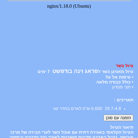
טיול כשר
פראג וינה בודפשט
טיול מאורגן כשר
ל
7 ימים
• טיסות אל על
• כולל כבודה מלאה
• חצי פנסיון
תאריכים :
29.7-4.8 6,600 ש"ח לאדם בחדר זוגי
תיאור הטיול
הטיול הקלאסי באווירה דתית עם אוכל כשר לערי הבירה של מרכז
אירופה. נטייל בארבע מדינות השוכנות לאורך נהר הדנובה ובסמוך