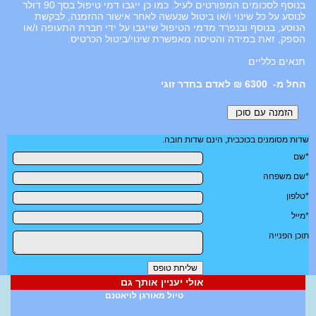
בנוסף לסכומים המפורטים לעיל. כמו כן ייגבו דמי טיפול בסך 90 דולר
לנוסע על כל שינוי ו/או ביטול שנעשה לאחר אישור ההזמנה, לבקשת
הנוסע, בנוסף ובנפרד מדמי הטיפול שייגבו על ידי חברת התעופה ו/או
הספק, זאת במידה והטיסה מאפשרת שינוי/ביטול הכרטיס.
תנאים כלליים
6300 ₪ לאדם בחדר זוגי
שדות מסומנים בכוכבית, הינם שדות חובה.
*שם
*שם משפחה
*טלפון
*מייל
תוכן הפנייה
אולי יעניין אותך גם
טיול מאורגן לויאטנם