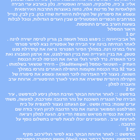
אליו: צ`כיה, סלובקיה, הונגריה ואוסטריה. נלון בארבע ערי הבירה
הקלאסיות של מדינות אלה, נחזה באוצרות התרבות האירופאית
ונשמע את סיפוריהן של הקהילות היהודיות שחיו בהן. בין לבין, נטייל
במרחבים הכפריים הפסטורליים שבין הערים הגדולות, ונוכל לבלות
בשעות הערב בערים התוססות.
תיאור המסלול
יום 1
תל אביב>>וינה :: ניפגש בנמל תעופה בן גוריון לטיסה ישירה לוינה .
לאחר הנחיתה בוינה עיר הבירה של אוסטריה נצא לסיור פנורמי
ורגלי במרכז וינה. במהלך הסיור הפנורמי נראה את קתדרלת סנט
סטפן, את בניין העירייה ואת בניין הפרלמנט, את ארמון הופבורג ואת
כיכר האופרה. נרד לסיור רגלי ונראה את הכניסה לבית הכנסת
העתיק – השטאד-טמפל (Stadttempel) – היחיד שנשאר בשלמותו ,
בעוד 92 בתי הכנסת ומקומות התפילה האחרים נהרסו במהלך
השואה. נעצור ליד האנדרטה לזכר השואה ונשמע את סיפורה של
הקהילה היהודית שפיארה את העיר לאורך ההיסטוריה. ארוחת ערב
והעברה למלון .
יום 2
בודפשט :: לאחר ארוחת הבוקר ועזיבת המלון ניסע לבודפשט , עיר
הבירה של הונגריה השוכנת על נהר הדנובה ומורכבת, למעשה, משתי
ערים שונות: בודה ופשט . עם הגעתנו נעצור לתצפית על בית
הפרלמנט המפואר ונחצה את נהר הדנובה לכיוון העיר בודה שם
נראה את כנסיית מטיאש ומצפה הדייגים. הגעה למלון ויציאה
לארוחת ערב . המעוניינים יוכלו לצאת לשייט בתשלום נוסף על
הדנובה .
יום 3
בודפשט :: לאחר ארוחת הבוקר נצא לסיור רגלי/רכוב מקיף
בבודפשט, נתחיל ברחוב ואצי (Vaci) והשוק המקורה המפורסם