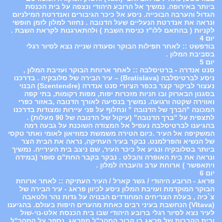
ביותר באירופה. נמשיך אל הרובע היהודי ונצפה על בית הכנסת
הגדול והערבה הבוכייה. ניסע אל כיכר הגיבורים ואנדרטת המילניום
ונראה את אנדרטת הנעליים שעל הדנובה . נחזור למלון לזמן חופשי
לקניות ( בהתאם ללו"ז כניסת השבת ) ולהתארגנות לקראת השבת .
יום 4
בודפשט :: לאחר תפילות הבוקר וסעודה שנייה נצא לסיור רגלי
בסביבת המלון .
יום 5
סנט אנדרה - ברטיסלבה :: לאחר ארוחת הבוקר ועזיבת המלון ,
ניסע לברטיסלבה (Bratislava) – עיר הבירה של סלובקיה . בדרכנו
נעצור לביקור קצר בכפר הציורי סנט אנדרה (Szentendre) הבנוי
בסגנון הבארוק ובו חניות מזכרות יפות, מפות רקומות, בתי קפה
ואווירה שקטה ורגועה. נמשיך בנסיעה לאורך הדנובה ,באזור כפרי
המכונה "הברך של הדנובה " ונחלוף על פני עיירות ומצודות בדרכנו
לתצפית על "ברך הדנובה" (עיקול של הדנובה של 90 מעלות) .
בהגיענו לברטיסלבה נעפיל אל המצודה השוכנת על גבעה רמה
המשקיפה אל העיר .כיום הטירה משמשת כמוזיאון לאומי ואתר טקסי
של הנשיא והפרלמנט. נבקר בעיר העתיקה, נראה את הבית הצר
ביותר בסלובקיה ונגיע אל כיכר העיר, שם ניצב בית העירייה. נמשיך
ונראה את בית האופרה והבלט . נבקר בקבר החת"ם סופר (במידה
ויתאפשר ) ארוחת ערב והעברה למלון .
יום 6
פראג - הרובע היהודי / גשר קארל / העיר העתיקה :: לאחר ארוחת
הבוקר המוקדמת ועזיבת המלון ניסע לכיוון פראג - עיר הבירה של
צ`כיה , בעלת הצריחים המחודדים הבנויה על גדות נהר ולטאבה
(Vltava) הנחשבת בעיני רבים כאחת מהערים היפות בעולם. בהגיענו
לעיר נצא לסיור רגלי ברובע היהודי שבו בית הכנסת אלט-נוי-שול
ובית הקברות של פראג בו קבור המהר"ל מפראג. נספר על המהר"ל