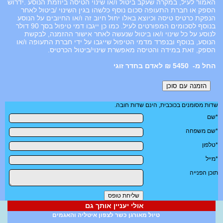
האמור לעיל, במקרה שעקב ביטול ו/או שינוי הטיסה ביוזמת הנוסע .ידרוש
הספק או חברת התעופה סכום נוסף כלשהו בגין השינוי /ביטול לאחר
הנפקת כרטיס טיסה וכיוצא באלו יחול חיוב זה ו/או החיובים על הנוסע
בנוסף לסכומים המפורטים לעיל. כמו כן ייגבו דמי טיפול בסך 90 דולר
לנוסע על כל שינוי ו/או ביטול שנעשה לאחר אישור ההזמנה, לבקשת
הנוסע, בנוסף ובנפרד מדמי הטיפול שייגבו על ידי חברת התעופה ו/או
הספק, זאת במידה והטיסה מאפשרת שינוי/ביטול הכרטיס.
5450 ₪ לאדם בחדר זוגי
שדות מסומנים בכוכבית, הינם שדות חובה.
*שם
*שם משפחה
*טלפון
*מייל
תוכן הפנייה
אולי יעניין אותך גם
טיול מאורגן כשר לצפון איטליה והאגמים