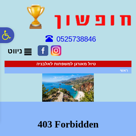
לתפריט
לתוכן
לתפריט
אתר
המרכזי
נגישות
פ
0525738846
ניווט
סר
טיול מאורגן למשפחות לאלבניה
נג
ראשי