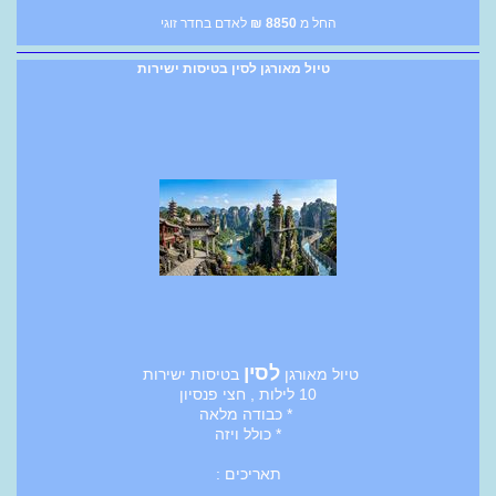
החל מ
8850
₪
לאדם בחדר זוגי
טיול מאורגן לסין בטיסות ישירות
לסין
טיול מאורגן
בטיסות ישירות
10 לילות , חצי פנסיון
* כבודה מלאה
* כולל ויזה
תאריכים :