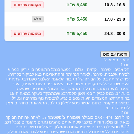
5,450 ש"ח
10.8 - 16.8
מקומות אחרונים
5,450 ש"ח
17.8 - 23.8
מלא
5,450 ש"ח
24.8 - 30.8
מקומות אחרונים
תיאור המסלול
יום 1
תל אביב - טירנה - קרויה - גולם :: נפגש בנמל התעופה בן גוריון ונמריא
לבירת אלבניה, טירנה. לאחר הנחיתה וההתארגנות נצא לביקור בקרויה,
עיר שהייתה בפועל הבירה של הגיבור הלאומי האלבני סקנדרבג שתחתיו
העיר שרדה שלוש תקופות מצור מצד האימפריה העות`מאנית, העיר
הפכה למעוז התנגדות בלתי מתפשר נגד העות`מאנים עד שנפלה
ב-1478. נכנס לביקור במוזיאון סקנדרבג שמתמקד בעיקר במאה ה-15,
בה התרחשו המצורים העות`מאנים נגיע לתצפית נוף מרהיבה ונטייל
בבזאר המקומי. בתום הסיור ניסע למלון בגולם, התארגנות בחדרים וזמן
לבריכה וים..n
יום 2
טיול רכבי 4*4 - אגם בובילה ושמורת צ׳פשטמהn :: לאחר ארוחת הבוקר
נצא ליום מלא חוויות ברכבי שטח אותם נוהגים נהגים מקומיים (בכל רכב
8-12 נוסעים) הרכבים יאספו אותנו מהמלון ונצא ליום טיול בנופים
מרהיבים כולל עצירות לתצפיות וגם נישנושים.. ניסע לעבר אגם בובילה,