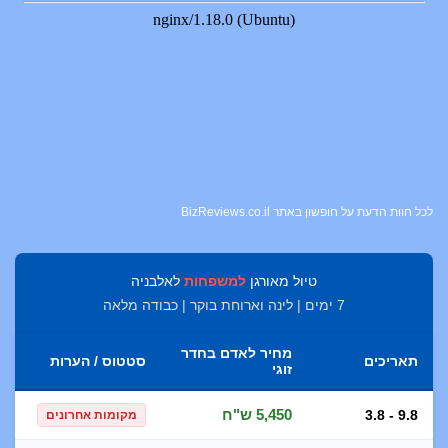
לכל חוות הדעת על חופשון באתר BizReviews.co.il
טיול מאורגן
למשפחות
לאלבניה
7 ימים | לינה וארוחת בוקר | כבודה מלאה
מחיר לאדם בחדר
תאריכים
סטטוס / הערות
זוגי
5,450 ש"ח
3.8 - 9.8
מקומות אחרונים