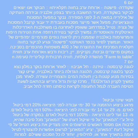
יום 6
שקודרה- פישטה - ארוחת ערב בחווה חקלאיתn :: הבוקר אנו יוצאים
לביקור בשקודרה, העיר החשובה ביותר בצפון אלבניה ובירתה העתיקה
של איליריה במאה ה-3 לפני הספירה. נבקר במפעל המסכות
הוונציאניות, מפעל אשר מייצר מסכות בעבודת יד עבור קרנבל המסכות
של ונציה. נטייל במדרחוב ששופץ לאחרונה בו משתלבות האדריכלות
האיטלקית והאוסטרית. נמשיך לביקור בטירת רוזפה אחת הטירות היפות
והמרשימות באלבניה שממנה ניתן לראות נופים פנורמיים יפהפיים של
האזור. nנמשיך לסיור בכפר האותנטי "פישטה" ונגיע לביקור בחווה
חקלאית המרכזת את התוצרת של כ 400 משפחות מהכפרים בסביבה.
במקום מייצרים גבינות, נקניקים, יין, ריבות ודבש.nארוחת ערב חווית
"Farm to table" מהשדה לצלחת, חוויה תרבותית קולינרית טעימה.n
יום 7
לגונה קרבסטה - טירנה - תל אביבn :: לאחר ארוחת בוקר במלון נצא
לבקר בלגונה קרבסטה, הלגונה הגדולה ביותר באלבניה, שייט קצר
בסירות מנוע קטנות בין תעלות המים והצמחייה עשירה. לאחר מכן
נמשיך לקניון הגדולTEG , מרכז קניות גדול וחדיש ובהתאם לשעת
הטיסה העברה לנמל התעופה לקראת טיסתנו חזרה לתל אביב.
תנאי שינוי וביטול
מרגע ביצוע ההזמנה עד 30 ימי עבודה לפני היציאה 20% דמי ביטול
לאדם. מ- 29 עד 14 ימי עבודה לפני היציאה –50% דמי ביטול לאדם.
מ- 13 ועד ליום היציאה - 100% דמי ביטול לאדם. במקרה של ביטול
טיול ע"י "המארגן" על פי שיקול דעתו של "המארגן" מכל סיבה שהיא,
לרבות אם מספר האנשים הרשומים אינו מצדיק את ביצוע הטיול על פי
שיקול דעת "המארגן", יציע "המארגן" לנרשם אפשרות להצטרף לטיול
דומה בתאריך אחר או, לחילופין, יוחזר לו כל הסכום ששילם. למרות