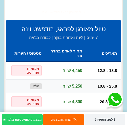
טיול מאורגן פראג בודפשט וינה
טיול מאורגן לפראג, בודפשט וינה
7 ימים | לינה וארוחת בוקר | כבודה מלאה
מחיר לאדם בחדר
תאריכים
סטטוס / הערות
זוגי
מקומות
4,450 ש"ח
12.8 - 18.8
אחרונים
5,250 ש"ח
19.8 - 25.8
מלא
מקומות
4,300 ש"ח
26.8 - 1.9
אחרונים
מקומות
4,300 ש"ח
2.9 - 8.9
ℹ️ למה חופשון?
🏷️ הנחות ומבצעים
מבצעים לוואטסאפ בלבד 🔥
אחרונים