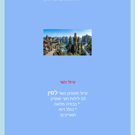
טיול כשר
לסין
טיול מאורגן כשר
10 לילות חצי פנסיון
* כבודה מלאה
* כולל ויזה
תאריכים: