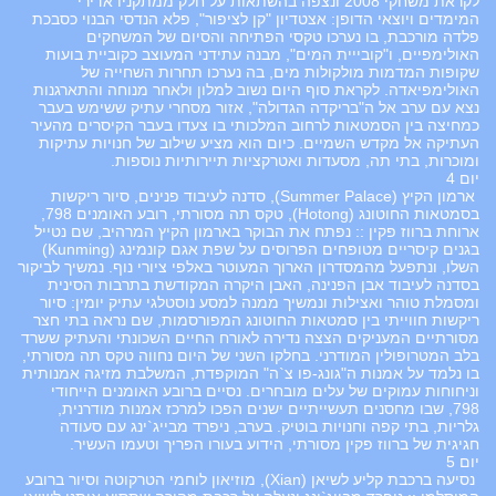
לקראת משחקי 2008 ונצפה בהשתאות על חלק ממתקניו אדירי
המימדים ויוצאי הדופן: אצטדיון "קן לציפור", פלא הנדסי הבנוי כסבכת
פלדה מורכבת, בו נערכו טקסי הפתיחה והסיום של המשחקים
האולימפיים, ו"קובייית המים", מבנה עתידני המעוצב כקוביית בועות
שקופות המדמות מולקולות מים, בה נערכו תחרות השחייה של
האולימפיאדה. לקראת סוף היום נשוב למלון ולאחר מנוחה והתארגנות
נצא עם ערב אל ה"בריקדה הגדולה", אזור מסחרי עתיק ששימש בעבר
כמחיצה בין הסמטאות לרחוב המלכותי בו צעדו בעבר הקיסרים מהעיר
העתיקה אל מקדש השמיים. כיום הוא מציע שילוב של חנויות עתיקות
ומוכרות, בתי תה, מסעדות ואטרקציות תיירותיות נוספות.
יום 4
ארמון הקיץ (Summer Palace), סדנה לעיבוד פנינים, סיור ריקשות
בסמטאות החוטונג (Hotong), טקס תה מסורתי, רובע האומנים 798,
ארוחת ברווז פקין :: נפתח את הבוקר בארמון הקיץ המרהיב, שם נטייל
בגנים קיסריים מטופחים הפרוסים על שפת אגם קונמינג (Kunming)
השלו, ונתפעל מהמסדרון הארוך המעוטר באלפי ציורי נוף. נמשיך לביקור
בסדנה לעיבוד אבן הפנינה, האבן היקרה המקודשת בתרבות הסינית
ומסמלת טוהר ואצילות ונמשיך ממנה למסע נוסטלגי עתיק יומין: סיור
ריקשות חווייתי בין סמטאות החוטונג המפורסמות, שם נראה בתי חצר
מסורתיים המעניקים הצצה נדירה לאורח החיים השכונתי והעתיק ששרד
בלב המטרופולין המודרני. בחלקו השני של היום נחווה טקס תה מסורתי,
בו נלמד על אמנות ה"גונג-פו צ`ה" המוקפדת, המשלבת מזיגה אמנותית
וניחוחות עמוקים של עלים מובחרים. נסיים ברובע האומנים הייחודי
798, שבו מחסנים תעשייתיים ישנים הפכו למרכז אמנות מודרנית,
גלריות, בתי קפה וחנויות בוטיק. בערב, ניפרד מבייג`ינג עם סעודה
חגיגית של ברווז פקין מסורתי, הידוע בעורו הפריך וטעמו העשיר.
יום 5
נסיעה ברכבת קליע לשיאן (Xian), מוזיאון לוחמי הטרקוטה וסיור ברובע