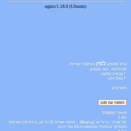
לסין
טיול מאורגן
בטיסות ישירות
10 לילות , חצי פנסיון
* כבודה מלאה
* כולל ויזה
תאריכים :
תיאור המסלול
יום 1
תל אביב - בייג`ינג (Beijing) :: טיסה ישירה לבייג`ינג, בירת סין ומרכזה
הפוליטי והכלכלי מהמאה ה-15 ועד היום.