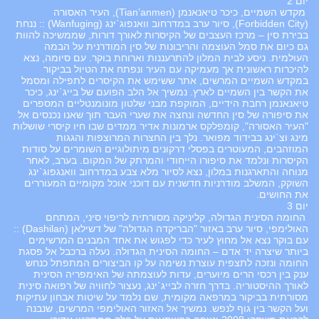
יום 2
מקדש השמיים, כיכר טיאנאנמן (Tian’anmen), העיר האסורה
(Forbidden City), סיור ערב במדרחוב וואנפוג`ינג (Wanfuging) :: ננחת
בבירת סין – מרכז העצבים של הקיסרות לאורך דורות, שממשיכה להוות
גם כיום את סמל העוצמה והריבונות של סין המודרנית על הבמה
העולמית. ניסע לבית המלון להתרעננות וארוחת בוקר. עם סיומה, נצא
להיכרות ראשונית אך מעמיקה עם העיר ונפתח את הטיול בביקור
במקדש השמיים המרשים, אתר ששימש את הקיסרים לתפילה ומסמל
את הקשר בין השמיים לארץ. נמשיך אל הלב הפועם של בייג`ינג, כיכר
טיאנאנמן רחבת הידיים, המוקפת מבני שלטון מונומנטליים המספרים
את סיפורה של סין החדשה ונחצה את שערי העבר תוך שאנו נכנסים אל
"העיר האסורה", קומפלקס ארמונות אדיר ממדים שבו חיו קיסרי שושלות
מינג וצ`ינג בבידוד מפואר. נלך בין החצרות המרוצפות והגגות
המוזהבים, המעוטרים בפסלי דרקונים מיתולוגיים השומרים על סודות
הקיסרות ונלמד את סיפורו הייחודי והמרתק של המקום. בערב, לאחר
מנוחה והתארגנות במלון, נצא לסיור מלא צבע במדרחוב וואנגפוג`ינג
השוקק, המשלב מודרניות חדשנית עם דוכני אוכל מקומיים המעוררים
את החושים.
יום 3
החומה הסינית הגדולה, קליניקה מסורתית לריפוי סיני, המתחם
האולימפי, סיור ערב באזור "הבריקדה הגדולה" של דשילאן (Dashilan) ::
עם בוקר נצא אל מחוץ לעיר כדי לפגוש את אחד המבנים המרשימים
ביותר שיצרה יד אדם – החומה הסינית הגדולה. נעלה ברכבל אל פסגת
החומה ונזכה לתצפית עוצרת נשימה על קו הביצורים המתפתל כנחש
ענק בין רכסי הרים מיוערים, עדות לעוצמתה של האימפריה הסינית
לאורך ההיסטוריה. בדרך חזרה לבייג`ינג, נעצור לחוויה של רפואה סינית
מסורתית בביקור במרפאה מקומית, שם נלמד על שיטות אבחון עתיקות
ועל הקשר בין גוף לנפש. נמשיך אל האזור האולימפי המרשים, שנבנה