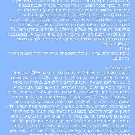
למסע מרגש בזמן בין כפרי מחוז אנהוי, הנראים כציור בדיו סיני שקם
לתחייה. נבקר בכפר הונגצ`ון, אתר מורשת עולמית שנבנה בצורה
סימבולית של שור, בו נטייל לצד תעלות מים עתיקות הזורמות בין
הבתים הלבנים ומובילות לאגם הירח השלו המשתקף בחזיתות
העתיקות. משם נמשיך לכפר שידי, פנינה ארכיטקטונית הידועה בקשת
הזיכרון המרשימה בכניסה אליו ובמבני אבן מפוארים המעוטרים
בגילופים וירטואוזיים של סמלים מיתולוגיים ופרחים. בחלקו השני של
היום, נעלה על רכבת מהירה שתוביל אותנו בחזרה לשנחאי, משם נבצע
העברה לנמל התעופה לטיסת פנים קצרה לבייג`ינג, לקראת טיסת
ההמשך לישראל.
יום 11
טיסת לילה לתל אביב :: טיסת לילה לתל אביב בה ננחת בשעות הבוקר
של יום 11
תנאים כלליים
מרגע ביצוע ההזמנה עד 30 ימי עבודה לפני היציאה 20% דמי ביטול
לאדם. מ- 29 עד 14 ימי עבודה לפני היציאה –50% דמי ביטול לאדם.
מ- 13 ועד ליום היציאה - 100% דמי ביטול לאדם. במקרה של ביטול
טיול ע"י "המארגן" על פי שיקול דעתו של "המארגן" מכל סיבה שהיא,
לרבות אם מספר האנשים הרשומים אינו מצדיק את ביצוע הטיול על פי
שיקול דעת "המארגן", יציע "המארגן" לנרשם אפשרות להצטרף לטיול
דומה בתאריך אחר או, לחילופין, יוחזר לו כל הסכום ששילם. למרות
האמור לעיל, במקרה שעקב ביטול ו/או שינוי הטיסה ביוזמת הנוסע .ידרוש
הספק או חברת התעופה סכום נוסף כלשהו בגין השינוי /ביטול לאחר
הנפקת כרטיס טיסה וכיוצא באלו יחול חיוב זה ו/או החיובים על הנוסע
בנוסף לסכומים המפורטים לעיל. כמו כן ייגבו דמי טיפול בסך 90 דולר
לנוסע על כל שינוי ו/או ביטול שנעשה לאחר אישור ההזמנה, לבקשת
הנוסע, בנוסף ובנפרד מדמי הטיפול שייגבו על ידי חברת התעופה ו/או