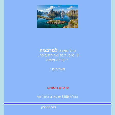
לנורבגיה
טיול מאורגן
8 ימים, לינה וארוחת בוקר ,
* כבודה מלאה
תאריכים :
פרטים נוספים
החל מ
7450
₪
לאדם בחדר זוגי
דיל לברלין