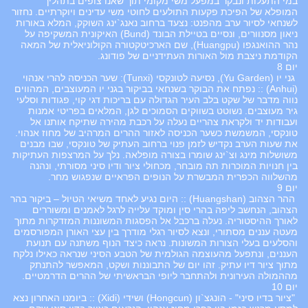
במי התעלות ונבקר במפעל משי מקומי תוך שאנו צופים בתהליך
המופלא של הפיכת פקעות התולעים לחוטי משי עדינים ויוקרתיים. נחזור
לשנחאי לסיור ערב מהפנט: נצעד ברחוב נאנג`ינג השוקק, המלא באורות
ניאון מסנוורים, ונסיים בטיילת הבונד (Bund) האיקונית המשקיפה על
נהר ההואנגפו (Huangpu), שם הארכיטקטורה הקולוניאלית של המאה
הקודמת ניצבת מול האורות העתידניים של פודונג.
יום 8
גני יו (Yu Garden), נסיעה לטונקסי (Tunxi): שער הכניסה להרי אנהוי
(Anhui) :: נפתח את הבוקר בשנחאי בביקור בגני יו המעוצבים, המהווים
נווה מדבר של שקט בלב העיר הגדולה עם בריכות דגי קוי, פגודות וסלעי
גיר מעוצבים. נשוטט בשווקים הסמוכים לגן, המלאים בפריטי אמנות
ועבודות יד ולקראת צהריים נעלה על רכבת מהירה שתיקח אותנו אל
טונקסי, המשמשת כשער הכניסה לאזור ההרים המרהיב של מחוז אנהוי.
את שעות הערב נקדיש לזמן פנוי ברחוב העתיק של טונקסי, שבו מבנים
משושלות מינג וצ`ינג שומרו בצורה מופלאה. נלך על המרצפות העתיקות
בין חנויות המוכרות תה מובחר, מכחולי ציור ודיו סיני מסורתי, ונהנה
מהשלווה הכפרית המבשרת על הנופים הפראיים שנפגוש מחר.
יום 9
ההר הצהוב (Huangshan) :: היום נגיע לאחד משיאי הטיול – ביקור בהר
הצהוב, הנחשב ליפה בהרי סין ומוקד עלייה לרגל לאמנים ומשוררים
לאורך ההיסטוריה. נעלה ברכבל אל הפסגות המשוננות המזדקרות מתוך
מעטה עננים מסתורי, ונצא לסיור רגלי מודרך בין עצי האורן המפורסמים
והסלעים בעלי הצורות המשונות. נראה כיצד הנוף משתנה עם תנועת
העננים, ונתפעל מהעוצמה הגולמית של הטבע הסיני שנראה כאילו נלקח
מתוך ציור דיו עתיק. זהו יום של התבוננות ושקט, המאפשר להתנתק
מההמולה העירונית ולהתחבר ליופי הבראשיתי של ההרים הדרמטיים.
יום 10
"ציור בדיו סיני" - הונגצ`ון (Hongcun) ושידי (Xidi) :: ביומנו האחרון נצא