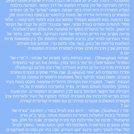
המוסלמי :: ניפרד מבייג`ינג ונעלה על רכבת מהירה שתסיע אותנו לשיאן,
בירתה העתיקה של סין ונקודת המוצא של דרך המשי. הנסיעה ברכבת
הקליע המודרנית היא חוויה בפני עצמה, כשאנו "טסים" על פני הנופים
המשתנים במהירות אדירה של מאות קילומטרים בשעה במינימום זמן.
עם ההגעה, נצא למפגש מצמרר ומרגש עם צבא לוחמי הטרקוטה – אלפי
פסלי לוחמים וסוסים בגודל טבעי, אשר נבנו כדי להגן על קברו של הקיסר
הראשון. נלמד על התגלית המקרית שזעזעה את עולם הארכיאולוגיה
ונראה מקרוב את הדיוק ההנדסי של העת העתיקה. לאחר מכן, נחזור אל
העיר העתיקה לסיור ערב ברובע המוסלמי התוסס. נלך בין סמטאות צרות
המלאות בריחות של כמון, בשר צלוי ולחם טרי, ונספוג את השילוב
המרתק שבין תרבות מרכז אסיה למסורת הסינית המקומית.
יום 6
שנחאי (Shanghai) :: נצא בטיסת בוקר משיאן אל שנחאי, ה"פריז של
המזרח" והמטרופולין הדינמי ביותר בסין. נפתח את הביקור בתצפית
פנורמית מרהיבה על קו הרקיע העתידני של רובע פודונג (Pudong)
ומרכז הפיננסים לוג`יאזוי (Lujiazui), שבו גורדי שחקים נוצצים נוגעים
בעננים. משם נעבור לביקור בעל משמעות היסטורית עמוקה בבית
הכנסת "משה", המנציח את הקהילה היהודית שמצאה מקלט בטוח בעיר
במהלך מלחמת העולם השנייה. נסייר בתערוכה המספרת על חיי
הקהילה ועל הקשר המיוחד בינם לבין התושבים המקומיים. את שעות
הערב נקדיש להיכרות עם האנרגיה הבלתי פוסקת של העיר ולארוחת ערב
מקומית המשלבת טעמים מודרניים עם מסורת קולינרית עשירה.
יום 7
סוז`ו (Suzhou), שנחאי :: היום נצא לטיול בסוז`ו, המכונה "ונציה של
המזרח" בזכות התעלות הציוריות החוצות אותה. נבקר ב"גן אדון
הרשתות", פנינה של אדריכלות נוף סינית קלאסית, שבה כל חלון, גשר
וסלע מוצבים בהרמוניה מושלמת לפי חוקי הפנג-שוואי. נמשיך לטיול
רגלי שליו לאורך רחוב פינגג`יאנג העתיק, שבו בתי עץ נמוכים משתקפים