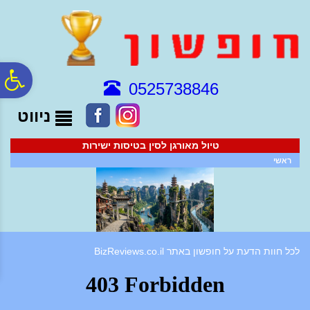
לתפריט
לתוכן
לתפריט
אתר
המרכזי
נגישות
פ
0525738846
ניווט
סר
טיול מאורגן לסין בטיסות ישירות
נג
ראשי
לכל חוות הדעת על חופשון באתר BizReviews.co.il