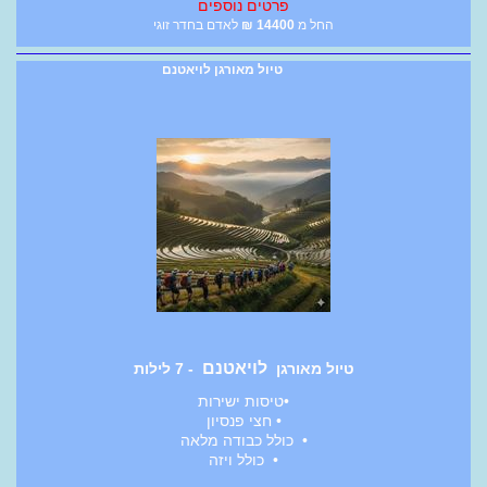
פרטים נוספים
החל מ
14400
₪
לאדם בחדר זוגי
טיול מאורגן לויאטנם
לויאטנם
טיול מאורגן
- 7 לילות
•טיסות ישירות
• חצי פנסיון
• כולל כבודה מלאה
• כולל ויזה