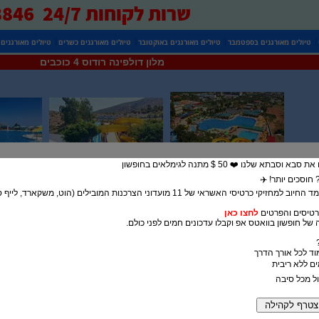
שרות לקוחות 24/7 0525738846
|
|
|
|
טיולים מאורגנים בספטמבר
טיולים מאורגנים באוקטובר
טיולים מאורגנים כשרים
טיולים מאורגנים
מלון דולפינה רודוס 4 כוכבים
בתא שלנו ❤️ 50 $ מתנה לגימלאים בחופשון
חוסכים יותר! ✈️
5% הנחה במעמד החיוב למחזיקי כרטיסי האשראי של 11 מועדוני הצרכנות המובילים (הוט, משק
טיסים והפרטים
לחצו כאן
של חופשון בוואטס אפ וקבלו עדכונים חמים לפני כולם.
מוד לכל אורך הדרך
ול מכל סיבה
 אלחוטי חינם. תוכלו לאכול במסעדה באתר, ולהירגע בבר.
לון מצוידים בטלוויזיה עם ערוצי לוויין ובחדר רחצה פרטי, וחלקם מציעים נוף ל