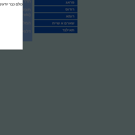
חדר.
פראג
כולם כבר יודעים
רודוס
תוכלו להתחיל את 
(tsoureki) ומפוגאצה (mpougatsa). המסעדה שבאתר מגישה מנות מהמטבח הבינלאומי.
רומא
המלון מציע מתקני
שארם א שייח
תאילנד
דלפק הקבלה פעיל 24 שעות ביממה, והצוות הדובר אנגלית, ספרדית ופורטוגזית, ישמח לספק לכם מידע שימושי