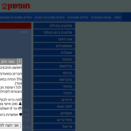
חופשון
🏆
|
|
|
|
ראשי
הנחות ומבצעים
טיולים מאורגנים
טיולים מאורגנים בחגים
טיולים מאורגנים באוגוסט
מלונות באילת
ראשי
מלונות בים המלח
אבו דאבי
אמסטרדם
אנטליה
אתונה
X
סגור חלון
בודפשט
חופשון מחבקים את סבא וס
בורגס
חברים במועדון? 
בוקרשט
ועוד).
בטומי
לכל רשימת הכר
הצטרפו לקהילה 
דובאי
כרתים
​למה כדאי לכם?
​👤 סוכן אישי צ
לאס וגאס
​💳 עד 9 תשלומים ללא ריבית
מקסיקו
​🛡️ אפשרות ביט
או לגן, ואינטרנט
מלדיביים
סיישל
כל חדרי האירוח במ