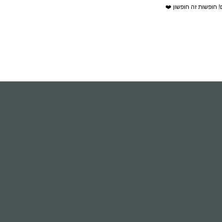
! חופשות זה חופשון ❤️
יומכם במזנון ארוחת בוקר עשיר הכולל את כל סוגי הקפה, לצד מטעמים מתוצ
 שעשועים לילדים. תוכלו לשחק טניס במלון, ולשכור אופניים ורכב.
 על האזור.