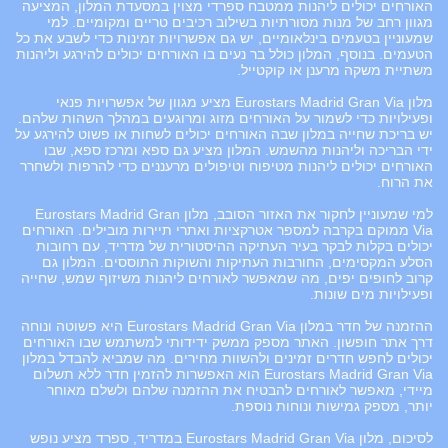
האורחים יכולים ליהנות ממטבח ספרדי מצוין במסעדת המלון, המציעה
מגוון רחב של מנות מסורתיות בשילוב רכיבים טריים ומקומיים. למי
שמעוניין בטעמים בינלאומיים, יש גם אפשרויות זמינות כדי לשבע את כל
הטעמים. בנוסף, המלון כולל בר נעים בו האורחים יכולים להירגע וליהנות
משתיית משקה מרענן או קוקטייל.
מלון Eurostars Madrid Gran Via מציע מגוון של אפשרויות פנאי
ופעילויות כדי לשמור על האורחים מזוג ומרוגעים במהלך השהות שלהם.
יש בריכת שחייה במלון שבה האורחים יכולים לשחות או פשוט להירגע על
ידי הבריכה וליהנות מהשמש. המלון מציע גם ספא ומרכז ספא, שבו
האורחים יכולים ליהנות מטיפוח וטיפולים מרעננים כדי להרפות ולשחרר
את הרוח.
למי שמעוניין לחקור את האזור הסובב, מלון Eurostars Madrid Gran
Via ממוקם בקרבה למספר אטרקציות ואתרי תיירות מובילים. האורחים
יכולים בקלות לבקר בעיר העתיקה ההיסטורית של מדריד, עם רחובות
הסלע המקסימים, החורבות העתיקות והשוקות התוססים. המלון גם
קרוב לחופים יפים, מה שמאפשר לאורחים ליהנות משיזוף שמש, שחייה
ופעילויות מים שונות.
ההזמנה של חדר במלון Eurostars Madrid Gran Via היא פשוטה ונוחה
דרך אתר חופשון. האתר מספק ממשק ידידותי למשתמש שבו האורחים
יכולים לחפש חדרים זמינים ולהשוות מחירים. מה שמביא להבדל במלון
Eurostars Madrid Gran Via הוא האפשרות להזמין חדר ללא תשלום
מיידי, מאפשר לאורחים להבטיח את ההזמנה שלהם ולשלם מאוחר
יותר, מספק גמישות ונוחות נוספת.
לסיכום, מלון Eurostars Madrid Gran Via במדריד, ספרד מציע נופש