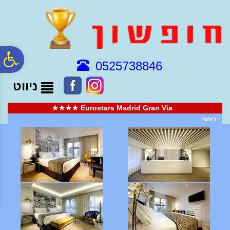
לתפריט
לתוכן
לתפריט
אתר
המרכזי
נגישות
פ
0525738846
ניווט
סר
Eurostars Madrid Gran Vía ★★★★
נג
ראשי