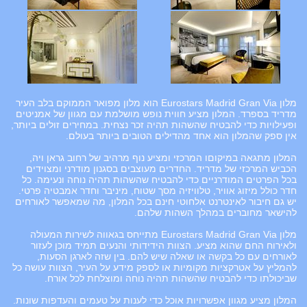
מלון Eurostars Madrid Gran Via הוא מלון מפואר הממוקם בלב העיר
מדריד בספרד. המלון מציע חווית נופש מושלמת עם מגוון של אמניטים
ופעילויות כדי להבטיח שהשהות תהיה זכר נצחית. במחירים זולים ביותר,
אין ספק שהמלון הוא אחד מהדילים הטובים ביותר בעולם.
המלון מתגאה במיקוםו המרכזי ומציע נוף מרהיב של רחוב גראן ויה,
הכביש המרכזי של מדריד. החדרים מעוצבים בסגנון מודרני ומצוידים
בכל הפרטים המודרניים כדי להבטיח שהשהות תהיה נוחה ונעימה. כל
חדר כולל מיזוג אוויר, טלוויזיה מסך שטוח, מיניבר וחדר אמבטיה פרטי.
יש גם חיבור לאינטרנט אלחוטי חינם בכל המלון, מה שמאפשר לאורחים
להישאר מחוברים במהלך השהות שלהם.
מלון Eurostars Madrid Gran Via מתייחס בגאווה לשירות המעולה
ולאירוח החם שהוא מציע. הצוות הידידותי והנעים תמיד מוכן לעזור
לאורחים עם כל בקשה או שאלה שיש להם. בין שזה לארגן הסעות,
להמליץ על אטרקציות מקומיות או לספק מידע על העיר, הצוות עושה כל
שביכולתו כדי להבטיח שהשהות תהיה נוחה ומוצלחת לכל אורח.
המלון מציע מגוון אפשרויות אוכל כדי לענות על טעמים והעדפות שונות.