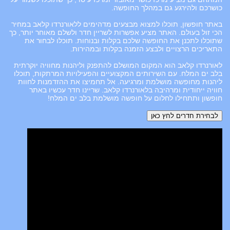
כושרכם ולהירגע גם במהלך החופשה.
באתר חופשון, תוכלו למצוא מבצעים מדהימים ללאורנרדו קלאב במחיר
הכי זול בעולם. האתר מציע אפשרות לשריין חדר ולשלם מאוחר יותר, כך
שתוכלו לתכנן את החופשה שלכם בקלות ובנוחות. תוכלו לבחור את
התאריכים הרצויים ולבצע הזמנה בקלות ובמהירות.
לאורנרדו קלאב הוא המקום המושלם להתפנק וליהנות מחוויה יוקרתית
בלב ים המלח. עם השירותים המקצועיים והפעילויות המרתקות, תוכלו
ליהנות מחופשה מושלמת ומרגיעה. אל תחמיצו את ההזדמנות לחוות
חוויה ייחודית ומרהיבה בלאורנרדו קלאב. שריינו חדר עכשיו באתר
חופשון ותתחילו לחלום על חופשה מושלמת בלב ים המלח!