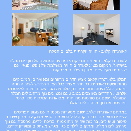
לאורנרדו קלאב - חוויה יוקרתית בלב ים המלח
לאורנרדו קלאב הוא מתחם יוקרתי ומרהיב הממוקם על חוף ים המלח
בישראל. המקום מציע לאורחים חוויה מושלמת של נופש ופנאי, עם
שירותים מקצועיים ומגוון פעילויות מרתקות.
המלון בלאורנרדו קלאב מציע חדרים מרווחים ומפוארים, המעניקים
נוחות ושקט לאורחים. כל חדר מצויד בכל הציוד הנדרש לשהייה נוחה
ומהנה, כולל מיטה נוחה, מיני בר, טלוויזיה מסך שטוח וחיבור לאינטרנט
אלחוטי. החדרים מעוצבים בטוב טעם ומציעים נוף מרהיב לים המלח
המופלא. ישנם גם סוויטות מרווחות ומפוארות הכוללות סלון פרטי
ומרפסת עם נוף מרהיב לים המלח.
במתחם לאורנרדו קלאב ישנם מסעדות מפנקות עם מגוון תפריטים
עשירים וטעימים, ברים וקפה לכל הטעמים, ספא מפנק עם מגוון שירותי
טיפוח וטיפולים, בריכות שחייה מחוממות ובריכת ילדים, מרפסת עם נוף
מרהיב לים המלח, ומתקנים לילדים כגון מגרש משחקים ומועדון ילדים.
המתחם גם מציע מרכז כושר מאובזר ומרכז עיסוי, כך שתוכלו לשמור על