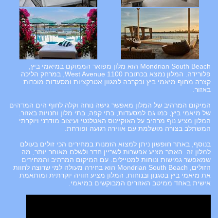
Mondrian South Beach הוא מלון מפואר הממוקם במיאמי ביץ,
פלורידה. המלון נמצא בכתובת 1100 West Avenue, במרחק הליכה
קצרה מחוף מיאמי ביץ ובקרבה למגוון אטרקציות ומסעדות מוכרות
באזור.
המיקום המרהיב של המלון מאפשר גישה נוחה וקלה לחוף הים המדהים
של מיאמי ביץ, כמו גם למסעדות, בתי קפה, בתי מלון וחנויות באזור.
המלון מציע נוף מרהיב על האוקיינוס האטלנטי ועיצוב מודרני ויוקרתי
המשתלב בצורה מושלמת עם אווירה רגועה ופורחת.
בנוסף, באתר חופשון ניתן למצוא הזמנות במחירים הכי זולים בעולם
למלון זה. האתר מציע אפשרות לשריין חדר ולשלם מאוחר יותר, מה
שמאפשר גמישות ונוחות למטיילים. עם המיקום המרהיב והמחירים
הזולים, Mondrian South Beach הוא בחירה מעולה למי שרוצה לחוות
את מיאמי ביץ בסגנון ובנוחות. המלון מציע חוויה יוקרתית ומותאמת
אישית באחד ממיטב האזורים המבוקשים במיאמי.