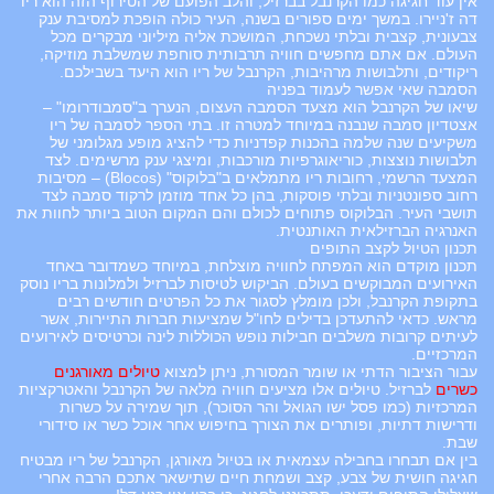
אין עוד חגיגה כמו הקרנבל בברזיל, והלב הפועם של הטירוף הזה הוא ריו
דה ז'ניירו. במשך ימים ספורים בשנה, העיר כולה הופכת למסיבת ענק
צבעונית, קצבית ובלתי נשכחת, המושכת אליה מיליוני מבקרים מכל
העולם. אם אתם מחפשים חוויה תרבותית סוחפת שמשלבת מוזיקה,
ריקודים, ותלבושות מרהיבות, הקרנבל של ריו הוא היעד בשבילכם.
הסמבה שאי אפשר לעמוד בפניה
שיאו של הקרנבל הוא מצעד הסמבה העצום, הנערך ב"סמבודרומו" –
אצטדיון סמבה שנבנה במיוחד למטרה זו. בתי הספר לסמבה של ריו
משקיעים שנה שלמה בהכנות קפדניות כדי להציג מופע מגלומני של
תלבושות נוצצות, כוריאוגרפיות מורכבות, ומיצגי ענק מרשימים. לצד
המצעד הרשמי, רחובות ריו מתמלאים ב"בלוקוס" (Blocos) – מסיבות
רחוב ספונטניות ובלתי פוסקות, בהן כל אחד מוזמן לרקוד סמבה לצד
תושבי העיר. הבלוקוס פתוחים לכולם והם המקום הטוב ביותר לחוות את
האנרגיה הברזילאית האותנטית.
תכנון הטיול לקצב התופים
תכנון מוקדם הוא המפתח לחוויה מוצלחת, במיוחד כשמדובר באחד
האירועים המבוקשים בעולם. הביקוש לטיסות לברזיל ולמלונות בריו נוסק
בתקופת הקרנבל, ולכן מומלץ לסגור את כל הפרטים חודשים רבים
מראש. כדאי להתעדכן בדילים לחו"ל שמציעות חברות התיירות, אשר
לעיתים קרובות משלבים חבילות נופש הכוללות לינה וכרטיסים לאירועים
המרכזיים.
עבור הציבור הדתי או שומר המסורת, ניתן למצוא
טיולים מאורגנים
כשרים
לברזיל. טיולים אלו מציעים חוויה מלאה של הקרנבל והאטרקציות
המרכזיות (כמו פסל ישו הגואל והר הסוכר), תוך שמירה על כשרות
ודרישות דתיות, ופותרים את הצורך בחיפוש אחר אוכל כשר או סידורי
שבת.
בין אם תבחרו בחבילה עצמאית או בטיול מאורגן, הקרנבל של ריו מבטיח
חגיגה חושית של צבע, קצב ושמחת חיים שתישאר אתכם הרבה אחרי