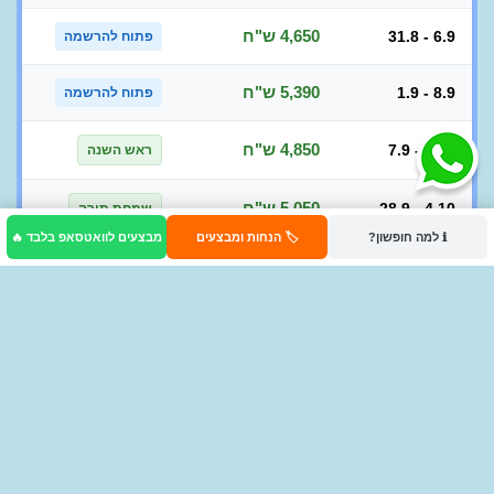
4,650 ש"ח
31.8 - 6.9
פתוח להרשמה
5,390 ש"ח
1.9 - 8.9
פתוח להרשמה
4,850 ש"ח
7.9 - 13.9
ראש השנה
5,050 ש"ח
28.9 - 4.10
שמחת תורה
ℹ️ למה חופשון?
🏷️ הנחות ומבצעים
מבצעים לוואטסאפ בלבד 🔥
5,050 ש"ח
5.10 - 11.10
פתוח להרשמה
5,390 ש"ח
13.10 - 20.10
פתוח להרשמה
פרטים נוספים
החל מ
4650
₪
לאדם בחדר זוגי