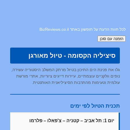
לכל חוות הדעת על חופשון באתר BizReviews.co.il
סיציליה הקסומה - טיול מאורגן
גלו את פנינת הים התיכון בטיול מרתק המשלב היסטוריה עשירה,
נופים וולקניים עוצמתיים, עיירות דייגים ציוריות, אתרי מורשת
עולמית וטעימות מהתרבות הסיציליאנית האותנטית.
תכנית הטיול לפי ימים
יום 1: תל אביב – קטניה – צ'פאלו – פלרמו