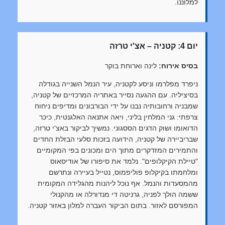
למלוננו.
יום 4: קטניה – אצ'י טרזה
בסיס אירוח:
לינה וארוחת בוקר
ניפרד מפלרמו וניסע לקטניה, עיר הנמל השנייה בגודלה
בסיציליה. עם ההגעה נסייר באתריה המרכזיים של קטניה,
שמבניה ורחובותיה נבנו על ידי הבורבונים ומדיפים ניחוח
צרפתי: גני המלחין בליני, ויאה אתנאה האלגנטית, כיכר
הדואומו ושוק הדגים הססגוני. נמשיך לביקור באצ'י טרזה,
שבריביירה של קטניה, הידועה בזכות סלעי הבזלת החדים
והתמירים המזדקרים מתוך הים ומכונים בפי המקומיים
"טיילת הקיקלופים". נלמד את סיפורו של אודיסאוס
ומלחמתו בקיקלופ פוליפמוס, נטייל בעיירה ונתרשם
מהמסעדות והנמל. אף נוכל ליהנות מהגלידה המקומית
ששמה הולך לפניה, גרניטה די מנדורלה או מהקנולי
המפורסם לאזור. בתום הביקור העברה למלון באזור קטניה.