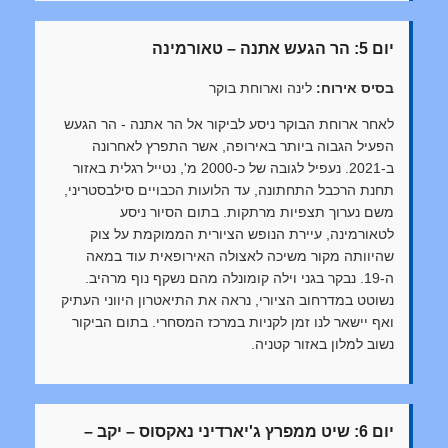
יום 5: הר הגעש אתנה – טאורמינה
בסיס אירוח:
לינה וארוחת בוקר
לאחר ארוחת הבוקר ניסע לביקור אל הר אתנה - הר הגעש
הפעיל הגבוה ביותר באירופה, אשר התפרץ לאחרונה
ב-2021. נעפיל לגובה של כ-2000 מ', נטייל רגלית באזור
תחנת הרכבל התחתונה, עד הלועות הכבויים סילבסטריני,
משם נערוך תצפיות מרתקות. בתום הסיור ניסע
לטאורמינה, עיירת הנופש הציורית הממוקמת על צוק
שהיוותה מקור משיכה לאצולה האירופאית עוד במאה
ה-19. נבקר בגני וילה קומונלה מהם נשקף נוף מרהיב.
נשוטט במדרחוב הציורי, נראה את התיאטרון היווני העתיק
ואף יישאר לנו זמן לקניות במרכז המסחרי. בתום הביקור
נשוב למלון באזור קטניה.
יום 6: שיט ממפרץ ג'יארדיני נאקסוס – יקב –