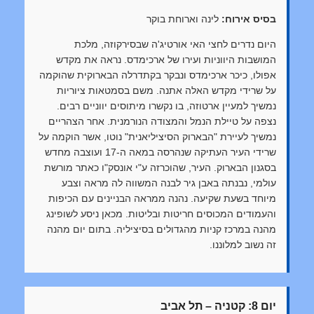
בסיס אירוח:
לינה וארוחת בוקר
היום נדרים לחצי האי אורטיג'ה שבסירקוזה, מלכת
המושבות היווניות ועירו של ארכימדס. נראה את מקדש
אפולו, כיכר ארכימדס ונבקר בקתדרלה הבארוקית שהוקמה
על שרידי מקדש האלה אתנה. משם בסמטאות ציוריות
נמשיך למעיין ארטוזה, בו נקשרו מיתוסים יווניים רבים.
נצפה על טיילת הנמל והמצודה הנורמנית. אחר הצהריים
נמשיך לעיירת "הבארוק הסיציליאנית" נוטו, אשר הוקמה על
שרידי העיר העתיקה שנהרסה במאה ה-17 ועוצבה מחדש
בסגנון הבארוק. העיר, שהוכרזה ע"י אונסק"ו כאתר מורשת
עולמי, נבנתה באבן גיר לבנה המשווה לה מראה וצבע
מיוחד בשעת שקיעה. נהנה ממראה הבניינים עם הכיפות
והעמודים המכוסים חריטות ובליטות. מכאן ניסע לשופינג
מהנה במרכז קניות מהגדולים בסיציליה. בתום יום מהנה
זה נשוב למלוננו.
יום 8: קטניה – תל אביב