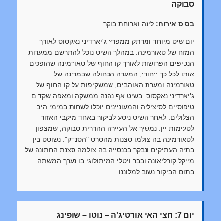
סבוקה
בסיס אירוח:
לינה וארוחת בוקר
יום שיט מיוחד ומרתק ממפרץ ג'יארדיני נאקסוס לאורך
המזח של טאורמינה. במהלך השיט נוכל להתרשם ממערות
הנטיפים הפרושות לאורך קו החוף של טאורמינה שהופכים
אותו לכל כך ייחודי, המערה הכחולה שבמרינה של
טאורמינה ומערת האוהבים, שמשקיפות על קו החוף של
ג'יארדיני נאקסוס. בשיט אף נהנה ממשקה ומאפה שקדים
טיפוסיים לסיציליה והמעוניינים יוכלו לשחות במימי הים
הצלולים. לאחר השיט ניסע לביקור באחד מיקבי האזור
לטעימות יין. נמשיך אל העיירה ההררית סבוקה, שמצפון
לטאורמינה בה צולמו סצנות מהסרט "הסנדק". נשוטט בין
בתיה העתיקים ונבקר בכנסייה בה צולמה סצנת החתונה של
מייקל קורליאונה ובבר ויטלי המיתולוגי בו נערך המשתה.
בתום הביקור נשוב למלוננו.
יום 7: חצי האי אורטיג'ה – נוטו – שופינג