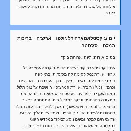
פולחנה של סנטה רוזליה. בתום יום מהנה זה נשוב למלוננו
באזור.
יום 3: קסטלאמארה דל גולפו – אריצ'ה – בריכות
המלח – סג'סטה
בסיס אירוח:
לינה וארוחת בוקר
עם בוקר ניסע לביקור בעיירת הדייגים קסטלאמארה דל
גולפו, עיירת נמל קסומה לה מסעדות ובתי קפה
המתצפתים לים. משם נמשיך בדרך העוברת בין מפרצים
וכרמי יין אל אריצ'ה, עיירת המרציפן, היושבת על צוק תלול
ממנו נשקף נוף מרהיב. נשוטט בין סמטאותיה, נראה את
המצודה הנורמנית ונבקר במפעל ביתי המתמחה בייצור
מרציפנים (במידה ויתאפשר). נמשיך לביקור בבריכות המלח
הסמוכות לעיירת הדייגים טרפני, נלמד על תהליך הייבוש
של מי הים למלח ומשם ניסע לביקור במקדש היווני
בסג'סטה, מהשמורים בעולם היווני. בתום הביקור נשוב