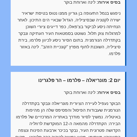
בסיס אירוח:
לינה וארוחת בוקר
ניפגש בנמל התעופה בן גוריון ממנו נטוס בטיסת ישראיר
ישירה לקטניה שבסיציליה, הגדול שבאיי הים התיכון. לאחר
הנחיתה ניסע לביקור בצ'פאלו, כפר דייגים ציורי השוכן
למרגלות צוק תלול. נשוטט בסמטאות העיר העתיקה ונבקר
בקתדרלה הנורמנית. בתום הסיור ניסע לכיוון פלרמו, בירת
סיציליה, השוכנת לחוף מפרץ "קונכיית הזהב". לינה באזור
פלרמו.
יום 2: מונריאלה – פלרמו – הר פלגרינו
בסיס אירוח:
לינה וארוחת בוקר
הבוקר נעפיל לעיירה הציורית מונריאלה ונבקר בקתדרלה
הנורמנית שעבודות הפיסול והפסיפס שלה הן מהיפות
באיטליה. נמשיך לסיור מודרך באתריה המרכזיים של פלרמו
הבירה: הקתדרלה מהמאה ה-12 המוקדשת לרוזליה
הקדושה פטרונית העיר, נבקר בכיכר ארבעת הפינות ונצפה
בתיאטרון מאסימו. מכאן נמשיך לביקור בהר פלגרינו - מקום