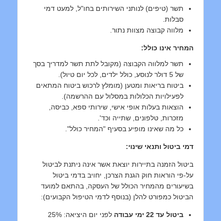
תשר (טיפים) לנותני השירותים בחו"ל, למעט דמי
סבלות.
מלווה קבוצה מצוות נתור.
המחיר אינו כולל:
תשר למלווה הקבוצה (מקובל לתת תשר למדריך בסך
של 5 דולר לנוסע, כולל ילדים, לכל יום טיול).
ביטוח בריאות ומטען (מומלץ לרכוש ביטוח המתאים
לפעילויות הכלולות במסלול עם ההרשמה).
הוצאות בעלות אופי אישי, שירותי ספא, כביסה,
מזכרות, טלפונים, שתייה וכד'.
כל מה שאינו מופיע בסעיף "המחיר כולל".
דמי ביטול ותנאי שינוי:
ביטול הזמנה בתיירות יוצאת אשר אינה ניתנת לביטול
על-פי הוראות חוק הגנת הצרכן, יחויב בדמי ביטול
בשיעורים מהמחיר הכולל של העסקה, בהתאם למועד
הביטול כמפורט להלן (בנוסף לדמי הטיפול הקבועים):
ביטול עד 22 ימי עבודה
לפני יום היציאה: 25%