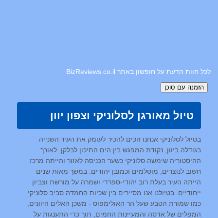
לכל חוות הדעת על חופשון באתר BizReviews.co.il
טיול מאורגן לסלוניקי וצפון יוון
בטיול לסלוניקי אנחנו זוכים להכיר לעומק את העיר השנייה
בגודלה ביוון, נקודת המפגש בין הים התיכון לבלקן. לאורך
ההיסטוריה שימשה סלוניקי כשער הכניסה לאזור והייתה מרכז
חשוב לנוצרים, מוסלמים וכמובן יהודים. במשך מאות שנים
הייתה העיר בעלת רוב יהודי-ספרדי ושמרה על מורשת וצביון
ייחודיים. בטיולנו אנו מסיירים בין שכיות החמדה סביב סלוניקי
כמו שמורת הטבע שעל הר האולימפוס - משכן האלים היוונים,
המפלים של אדסה והמעיינות החמים, תוך כדי התענגות על