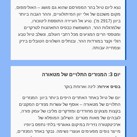
נצא ליום טיול בהר המפורסם שהוא גם מושג – האולימפוס,
מקום משכנם של אלי יוון המיתולוגיים, וההר הגבוה ביותר
ביוון (2917 מ'). נגיע אל העיירה התוססת ליטוכורו,
שלמרגלות ההר, המשמשת כבסיס התארגנות לטרקרים
ומטפסי הרים המגיעים מכל רחבי העולם, ונשלב טיול טבע
רגלי וקצר במורדות ההר, ובנחלים השלווים הטובלים בירק
וצמחייה עבותה.
יום 3: המנזרים התלויים של מטאורה
בסיס אירוח:
לינה וארוחת בוקר
יום של טיול באחד האתרים היפים ביותר ביוון: המנזרים
התלויים של מטאורה – אוסף של עשרות מנזרים המקננים
בקצות מצוקים מחודדים ומזדקרים מליבו של עמק פורה,
לגבהים של מאות מטרים. השילוב המופלא של
ארכיטקטורה נזירית במיקום גאוגרפי בלתי נתפס ביופיו
מייצר נופים מפעימים ועוצרי נשימה. נבקר באחד המנזרים,