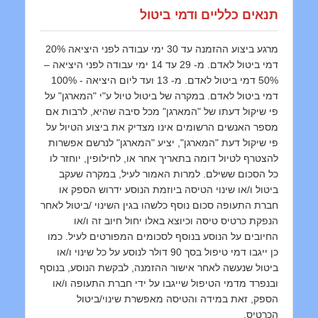
תנאים כלליים ודמי ביטול
מרגע ביצוע ההזמנה עד 30 ימי עבודה לפני היציאה 20%
דמי ביטול לאדם. מ- 29 עד 14 ימי עבודה לפני היציאה –
50% דמי ביטול לאדם. מ- 13 ועד ליום היציאה - 100%
דמי ביטול לאדם. במקרה של ביטול טיול ע"י "המארגן" על
פי שיקול דעתו של "המארגן" מכל סיבה שהיא, לרבות אם
מספר האנשים הרשומים אינו מצדיק את ביצוע הטיול על
פי שיקול דעת "המארגן", יציע "המארגן" לנרשם אפשרות
להצטרף לטיול דומה בתאריך אחר או, לחילופין, יוחזר לו
כל הסכום ששילם. למרות האמור לעיל, במקרה שעקב
ביטול ו/או שינוי הטיסה ביוזמת הנוסע ידרוש הספק או
חברת התעופה סכום נוסף כלשהו בגין השינוי /ביטול לאחר
הנפקת כרטיס טיסה וכיוצא באלו יחול חיוב זה ו/או
החיובים על הנוסע בנוסף לסכומים המפורטים לעיל. כמו
כן ייגבו דמי טיפול בסך 90 דולר לנוסע על כל שינוי ו/או
ביטול שנעשה לאחר אישור ההזמנה, לבקשת הנוסע, בנוסף
ובנפרד מדמי הטיפול שייגבו על ידי חברת התעופה ו/או
הספק, זאת במידה והטיסה מאפשרת שינוי/ביטול
הכרטיס.