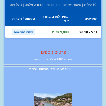
10 לילות | טיסות ישירות | חצי פנסיון | כבודה מלאה | כולל ויזה
מחיר לאדם בחדר
תאריכים
סטטוס / הערות
זוגי
9,800 ש"ח
26.10 - 5.11
פתוח להרשמה
פרטים נוספים
החל מ
9800
₪
לאדם בחדר זוגי
טיול מאורגן ליפן בטיסות ישירות