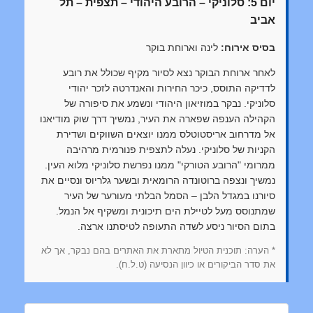
יום 5: סלוניקי – הרובע היהודי – תצפית – תל
אביב
בסיס אירוח:
לינה וארוחת בוקר
לאחר ארוחת הבוקר נצא לסיור מקיף שכולל את רובע
לדדיקה התוסס, כיכר החירות והאנדרטה לזכר יהודי
סלוניקי. נבקר במוזיאון היהודי ונשמע את סיפורה של
הקהילה הענפה שפארה את העיר, נמשיך דרך שוק מודיאנו
אל מדרחוב אריסטוטלס ממנו יוצאים השווקים ושדירת
הקניות של סלוניקי. נעלה לתצפית פנורמית מרהיבה
ממרומי "הרובע הטורקי" ממנו נפרשת סלוניקי מלוא העין.
נמשיך ונצפה ברוטונדה הרומאית ובשער גלריוס ונסיים את
סיורנו במגדל הלבן – הסמל הבלתי מעורער של העיר
שמתנוסס מעל לטיילת הים תיכונית ומשקיף אל הנמל.
בתום הסיור ניסע לשדה התעופה לטיסתנו ארצה.
* הערה: תוכנית הטיול מתארת את האתרים בהם נבקר, אך לא
את סדר הביקורים או כיוון הנסיעה (ט.ל.ח).