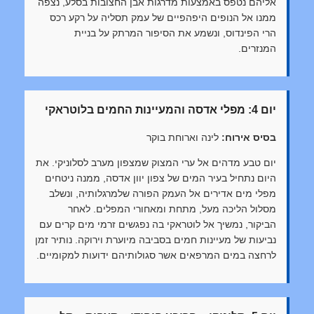
אליהם נטפס באמצעות מדרגות אבן החצובות בסלע, נצפה
ממנו אל הנופים היפהפיים של עמק תסליה על רקע רכס
הרי הפינדוס, ונשמע את הסיפור המרתק על בניית
המנזרים.
יום 4: מפלי אדסה והמעיינות החמים בלוטראקי
בסיס אירוח:
לינה וארוחת בוקר
יום טבע מדהים אל ערי המצוק שמצפון מערב לסלוניקי. את
היום נתחיל בעיר המים של צפון יוון אדסה, ממנה ניטחים
מפלי מים אדירים אל העמק הפורה שלמרגלותיה, ונשלב
מסלול הליכה מעל, מתחת ומאחורי המפלים. לאחר
הביקור, נמשיך אל לוטראקי בה נפגשים זרמי מים קרים עם
נביעות של מעיינות חמים בסביבה מיוערת וירוקה. נותיר זמן
לרחצה במים המרפאים אשר סגולותיהם ידועות למקומיים.