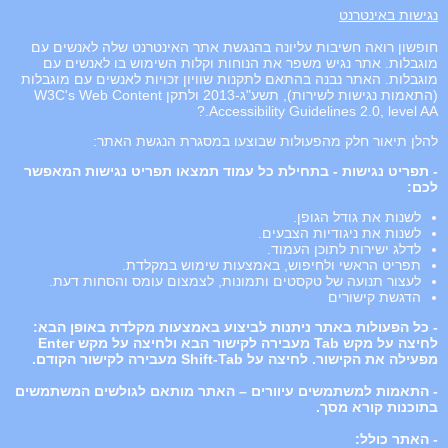
נגישות באינטרנט
חופשון רואה חשיבות עליונה בהנגשת אתר האינטרנט שלה לאנשים עם
מוגבלות. אתר נגיש משפר את הנוחות וקלות השימוש בו לאנשים עם
מוגבלות. האתר נבנה בהתאם לתקנות שוויון זכויות לאנשים עם מוגבלות
(התאמות נגישות לשירות), תשע"ג-2013 ולתקן W3C's Web Content
Accessibility Guidelines 2.0, level AA.?
להלן תיאור חלק מהפעולות שבוצעו במסגרת הנגשת האתר:
- תפריט נגישות - בתחילת כל עמוד תמצאו תפריט נגישות המאפשר
לכם:
לשנות את גודל הגופן.
לשנות את ניגודיות הצבעים.
לדלג ישירות לתוכן העמוד.
תפריט הראשי ולחיפוש, באמצעות שימוש במקלדת.
לעצור תנועה של טקסטים ותמונות, לצמצום עומס והסחות דעת.
הדגשת קישורים
- כל הפעולות באתר ניתנות לביצוע באמצעות מקלדת באופן הבא:
לחיצה על מקש Tab מעבירה לקישור הבא ולחיצה על מקש Enter
מפעילה את הקישור. לחיצה על Shift-Tab מעבירה לקישור הקודם.
- התאמות למשתמשים עיוורים – האתר מותאם לגולשים המשתמשים
בתוכנות קורא מסך.
- האתר כולל: