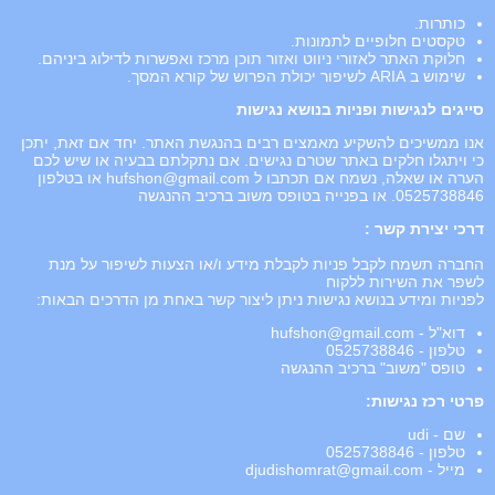
כותרות.
טקסטים חלופיים לתמונות.
חלוקת האתר לאזורי ניווט ואזור תוכן מרכז ואפשרות לדילוג ביניהם.
שימוש ב ARIA לשיפור יכולת הפרוש של קורא המסך.
סייגים לנגישות ופניות בנושא נגישות
אנו ממשיכים להשקיע מאמצים רבים בהנגשת האתר. יחד אם זאת, יתכן
כי ויתגלו חלקים באתר שטרם נגישים. אם נתקלתם בבעיה או שיש לכם
הערה או שאלה, נשמח אם תכתבו ל
hufshon@gmail.com
או בטלפון
0525738846. או בפנייה בטופס משוב ברכיב ההנגשה
דרכי יצירת קשר :
החברה תשמח לקבל פניות לקבלת מידע ו/או הצעות לשיפור על מנת
לשפר את השירות ללקוח
לפניות ומידע בנושא נגישות ניתן ליצור קשר באחת מן הדרכים הבאות:
דוא"ל -
hufshon@gmail.com
טלפון - 0525738846
טופס "משוב" ברכיב ההנגשה
פרטי רכז נגישות:
שם - udi
טלפון - 0525738846
מייל -
djudishomrat@gmail.com