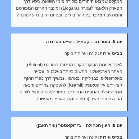
המקלט שמצאו היהודים בולורה בימי השואה. ניסע דרך
הפארק הלאומי לוגארה (Llogara) ומעבר ההרים המפורסם
והמרהיב המחבר בין ההרים לים, ובסיום היום נגיע לסרנדה.
יום 5: בוטרינט – קסמיל – שייט בסרנדה
בסיס אירוח:
לינה וארוחת בוקר
לאחר ארוחת הבוקר נבקר בהריסות בוטרינט (Butrint),
האתר הארכיאולוגי החשוב ביותר באלבניה, ונסייר
באקרופוליס, בבזיליקה ובארמון. נמשיך דרך כפרי החוף
הציוריים אל קסאמיל (Ksamil) להפסקת צהריים והנאה
ממי התכלת והנופים הנהדרים. נחזור לסרנדה ונצא לשייט
מהנה לחופי העיר (במידה ומזג האוויר מאפשר).
יום 6: העין הכחולה – ג'ירוקאסטר (עיר האבן)
בסיס אירוח:
לינה וארוחת בוקר