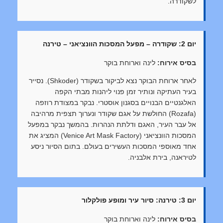
לשקודרה.
יום 2: שקודרה – מפעל המסכות הוונציאני – טירנה
בסיס אירוח:
לינה וארוחת בוקר
לאחר ארוחת הבוקר נצא לביקור בשקודר (Shkoder). נסייר
בעיר העתיקה ונותיר זמן פנוי ליהנות מבתי הקפה
האלגנטיים הבנויים בסגנון אוסטרי. נבקר במצודת רוזפה
(Rozafa) החולשת על אגם שקודר ונערוך תצפית מרהיבה
אל עבר העיר, האגם ודלתת הנהרות. בהמשך נבקר במפעל
המסכות הוונציאני (Venice Art Mask Factory) המציג את
אחד מאוספי המסכות העשירים בעולם. בתום הסיור ניסע
לטיראנה, בירת אלבניה.
יום 3: טירנה: סיור עיר ומופע פולקלור
בסיס אירוח:
לינה וארוחת בוקר