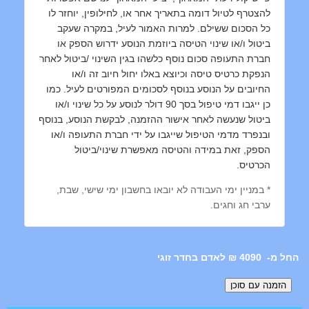
להצטרף לטיול דומה בתאריך אחר או, לחילופין, יוחזר לו
כל הסכום ששילם. למרות האמור לעיל, במקרה שעקב
ביטול ו/או שינוי הטיסה ביוזמת הנוסע ידרוש הספק או
חברת התעופה סכום נוסף כלשהו בגין השינוי /ביטול לאחר
הנפקת כרטיס טיסה וכיוצא באלו יחול חיוב זה ו/או
החיובים על הנוסע בנוסף לסכומים המפורטים לעיל. כמו
כן ייגבו דמי טיפול בסך 90 דולר לנוסע על כל שינוי ו/או
ביטול שנעשה לאחר אישור ההזמנה, לבקשת הנוסע, בנוסף
ובנפרד מדמי הטיפול שייגבו על ידי חברת התעופה ו/או
הספק, זאת במידה והטיסה מאפשרת שינוי/ביטול
הכרטיס.
* במניין ימי העבודה לא יובאו בחשבון ימי שישי, שבת,
ערבי חג וחגים.
4090 ₪ לאדם בחדר זוגי