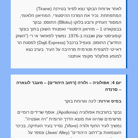
לאחר ארוחת הבוקר נצא לסיור בטירנה (Tirane)
המתפתחת. נכיר את המרכז ההיסטורי, המוזיאון הלאומי,
המסגד העתיק ורובע בלוקו (Blloku) התוסס. נבקר
בבונקארט 1 – מוזיאון היסטורי ואמנותי השוכן בתוך בונקר
קומוניסטי ענק שנבנה ב-1976. נמשיך לפאזאר אי רי ("השוק
החדש") התוסס, ונעפיל ברכבל (Dajti Express) לפסגת הר
דאייטי לתצפית פנורמית מרהיבה על העיר. בערב נצא
למופע פולקלור מקומי אותנטי.
יום 4: אפולוניה – ולורה (רחוב היהודים) – מעבר לוגארה
– סרנדה
בסיס אירוח:
לינה וארוחת בוקר
נבקר בחורבות אפולוניה (Apollonia), אוסף שרידים רומיים
מרשימים שהיווו את מוצא הדרך הרומית "ויה אגנטיה".
נמשיך לעיר החוף ולורה (Vlore), נסייר בעיר העתיקה, בכיכר
העצמאות וב"רחוב היהודים" (Jews' Alley) ונספר על