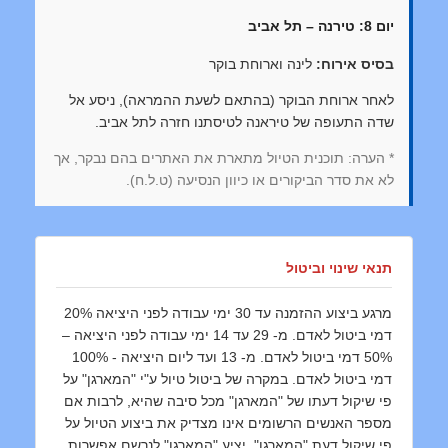
יום 8: טירנה – תל אביב
בסיס אירוח:
לינה וארוחת בוקר
לאחר ארוחת הבוקר (בהתאם לשעת ההמראה), ניסע אל
שדה התעופה של טיראנה לטיסתנו חזרה לתל אביב.
* הערה: תוכנית הטיול מתארת את האתרים בהם נבקר, אך
לא את סדר הביקורים או כיוון הנסיעה (ט.ל.ח).
תנאי שינוי וביטול
מרגע ביצוע ההזמנה עד 30 ימי עבודה לפני היציאה 20%
דמי ביטול לאדם. מ- 29 עד 14 ימי עבודה לפני היציאה –
50% דמי ביטול לאדם. מ- 13 ועד ליום היציאה - 100%
דמי ביטול לאדם. במקרה של ביטול טיול ע"י "המארגן" על
פי שיקול דעתו של "המארגן" מכל סיבה שהיא, לרבות אם
מספר האנשים הרשומים אינו מצדיק את ביצוע הטיול על
פי שיקול דעת "המארגן", יציע "המארגן" לנרשם אפשרות