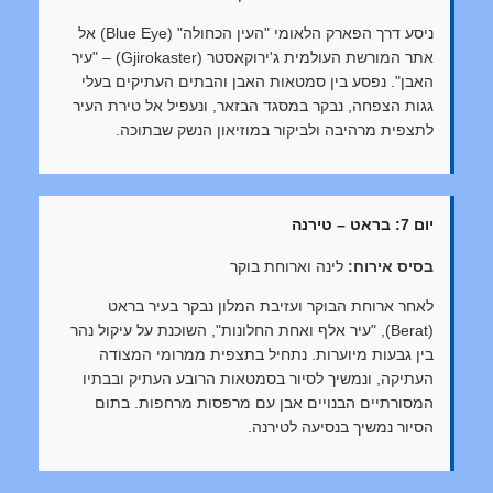
ניסע דרך הפארק הלאומי "העין הכחולה" (Blue Eye) אל
אתר המורשת העולמית ג'ירוקאסטר (Gjirokaster) – "עיר
האבן". נפסע בין סמטאות האבן והבתים העתיקים בעלי
גגות הצפחה, נבקר במסגד הבזאר, ונעפיל אל טירת העיר
לתצפית מרהיבה ולביקור במוזיאון הנשק שבתוכה.
יום 7: בראט – טירנה
בסיס אירוח:
לינה וארוחת בוקר
לאחר ארוחת הבוקר ועזיבת המלון נבקר בעיר בראט
(Berat), "עיר אלף ואחת החלונות", השוכנת על עיקול נהר
בין גבעות מיוערות. נתחיל בתצפית ממרומי המצודה
העתיקה, ונמשיך לסיור בסמטאות הרובע העתיק ובבתיו
המסורתיים הבנויים אבן עם מרפסות מרחפות. בתום
הסיור נמשיך בנסיעה לטירנה.