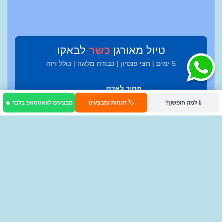
טיול מאורגן
כשר
לבאקו
5 ימים | חצי פנסיון | כבודה מלאה | כולל ויזה
מחיר לאדם
תאריכים
סטטוס / הערות
בחדר זוגי
ℹ️ למה חופשון?
🏷️ הנחות ומבצעים
מבצעים לוואטסאפ בלבד 🔥
5,350 ש"ח
6.9 - 10.9
פתוח להרשמה
פרטים נוספים
החל מ
5350
₪
לאדם בחדר זוגי