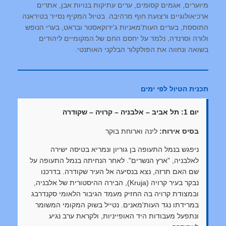
מיוערים, אגמים קסומים, ערים עתיקות בנויות אבן, אתרים
ארכיאולוגיים ורצועת חוף מרהיבה. בטיול המקיף נסייר בטיראנה
התוססת, בערים העות'מאניות ג'ירוקאסטר ובראט, בערי הנופש
ולורה וסרנדה, נלמד על יחסם החם של המקומיים ליהודים
בשואה ונחווה את הפולקלור הבלקני האותנטי.
תכנית הטיול לפי ימים
יום 1: תל אביב – אלבניה – קרויה – שקודרה
בסיס אירוח:
לינה וארוחת בוקר
ניפגש בנמל התעופה בן גוריון ונמריא בטיסה ישירה
לאלבניה, "ארץ הנשרים". לאחר הנחיתה בנמל התעופה על
שם האם תרזה, נצא בנסיעה אל העיר שקודרה. בדרכנו
נבקר בעיר קרויה (Kruja), הבירה ההיסטורית של אלבניה,
ובמצודת קרויה בה החזיק מעמד הגיבור הלאומי סקנדרבג
במרידתו נגד העות'מאנים. נטייל בשוק המקומי המשומר
ונתפעל מעבודות היד האופייניות, ולקראת ערב נגיע