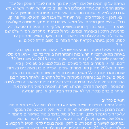
נשימה על קו המים של אבו דאבי, עם נוף פתוח לעבר האופק ואל עבר
ארמון האמירויות, אחד הסמלים האייקוניים ביותר של העיר, אשר שימש
גם כרקע לצילומי סצנות מסרטים הוליוודיים מפורסמים.nנמשיך ליעד
יוצא דופן – מאסדר סיטי. עיר העתיד של אבו דאבי היא לא עוד פרויקט
נדל"ן – היא חזון סביבתי של ממש. עיר זו נבנית מתוך מחשבה אקולוגית
פורצת דרך, ומציבה רף חדש בנושאים של קיימות, הפחתת טביעת רגל
פחמנית, חיסכון באנרגיה ובמים, וניהול סביבתי מתקדם. הסיור שלנו שם
יאפשר לנו הצצה לעולם עירוני אחר – חכם, שקט, מוצל, ומתוכנן עד
לפרט הקטן ביותר.nלקראת אחר הצהריים, נשוב חזרה למלוננו.n
יום 7
הגן המופלא / טיסה : דובאי >> ישראל :: לאחר ארוחת הבוקר נבקר
באחת מהאטרקציות החשובות והמיוחדות ביותר בדובאי – הגן המופלא
(miracle garden). ה"גן המופלא" הוקם בשנת 2013 על שטח של 72
דונם. זהו גן הפרחים הגדול בעולם, בו נוכל למצוא כ-50 מיליון סוגי
פרחים וכ-250 מיליון סוגי צמחים שונים. הפרחים בגן מעוצבים בצורות
שונות ומרהיבות, כולל מטוס, מבנים ודמויות שונות ומשונות. נתרשם
ממקום שכולו צבע וחוויה אסטתית של כל החושים.nלאחר הביקור בגן
הפרחים וכתלות לשעת הטיסה נבצע השלמת קניות שלאחריה נצא לשדה
התעופה , לקראת חזרתנו ארצה.nהערה: תוכנית הטיול מתארת את
האתרים בהם נבקר, אך לא את סדר הביקורים או כיוון הנסיעה
תנאים כלליים
ביטול הזמנה בתיירות יוצאת אשר לא ניתנת לביטול על-פי הוראות חוק
הגנת הצרכן במקרים שבהם לא יהיה זכאי הלקוח לבטל את העסקה
על-פי דיני הגנת הצרכן, יחויב כל ביטול בדמי ביטול בשיעורים מהמחיר
הכולל של העסקה (להלן-"מחיר העסקה"), בהתאם למועד הביטול
ובהתאם לשיעורים המפורטים להלן, וזאת בנוסף לדמי הטיפול הקבועים
להלן: ביטול עד 22 ימי עבודה לפני יום תחילת מתן השירות, נשוא