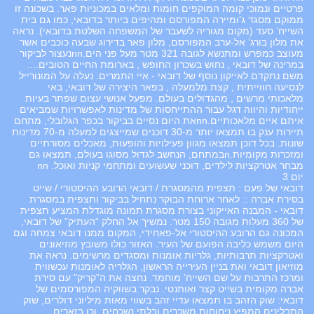
פרטיים ונמוכי קומה המוקפים חומות ומלאים במכוניות פאר. בשכונה זו
ממוקם מסגד ג’ומיירה המפורסם ומהיפים ביותר בדובאי, כמו גם בית
השייח’ סעד (מקום מגוריה לשעבר של המשפחה השלטת בדובאי). נראה
את מלון בורג’ אל-ערב המפורסם, מלון פאר בדירוג שבעה כוכבים אשר
מעוצב כמפרש ומתנשא לגובה 321 מטר מעל פני הים.nnנעצור לביקור
במרינה של דובאי , נחוש בשכרון החופש , בארומת החיים הטובים....
משם נתקדם לאייקון נוסף של דובאי - איי התמרים. נעלה על המונורייל
לנסיעה חווייתית , קצת מלמעלה , בפאר היצירה של דובאי, באי
מלאכותי מרשים , מהגדולים בעולם. מפעל אנושי עצום שפתר בעיות
ייחודיות והיווה דגל עבור ההתייחסות של מדינות לאפשרויות שמביאים
איתם איים מלאכותיים.nnאת היום נסיים בביקור בכפר הגלובלי, מתחם
תיירות ענק בו תמצאו יותר מ-30 דוכנים שמייצגים למעלה מ-70 מדינות
שונות. בכל דוכן תמצאו מגוון פעילויות והופעות, מאכלים מסורתיים
ומזכרות מקומיות.nבמתחם, הנחשב לגדול מסוגו בעולם, תמצאו גם
מבחר אטרקציות לילדים, דוכני שעשועים ומתחמי קניות ואוכל. nn
יום 3
דובאי של פעם : תצפית מהמסגרת / דובאי הרובע ההיסטורי / שייט
בסירת אברה :: לאחר ארוחת הבוקר נתחיל בביקור ותצפית במסגרת
דובאי - המבנה האייקוני בצורת מסגרת תמונה מוגדלת המציע תצפית
של 360 מעלות מגובה 150 מטר. נמשיך אל החלק “העתיק” של דובאי,
המכונה גם הרובע ההיסטורי אל-פאחידי, המקום ממנו דובאי צמחה וגם
היום משמש כליבה הפועם של העיר. האזור כולו משובץ מוזיאונים
ואטרקציות תרבותיות, גלריות אומנות ומסגדים מרשימים. נראה את
מוזיאון דובאי ואת בניין העירייה הראשון, הגלריה לאומנות עכשווית
ומרכז התרבות על שם השייח’ מוחמד. נחצה את ה"קריק" עם סירת
אברה מקומית בשייט קצר ואותנטי. נבקר בשווקיה המפורסמים של
דובאי: שוק הזהב בו תמצאו עדיי זהב בשווי מאות מיליוני דולרים, שוק
התבלינים המפיץ ניחוחות משכרים ובלתי נשכחים, וכן בזארים