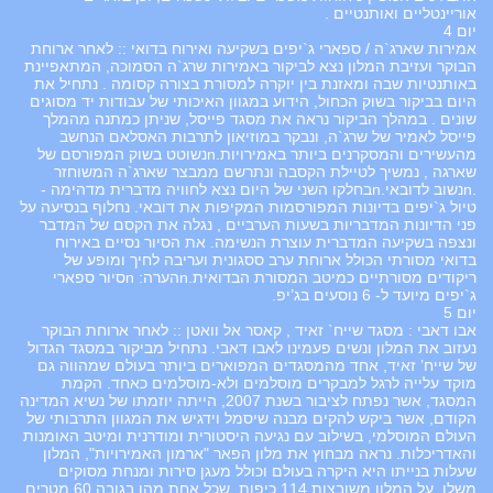
אוריינטליים ואותנטיים .
יום 4
אמירות שארג`ה / ספארי ג`יפים בשקיעה ואירוח בדואי :: לאחר ארוחת
הבוקר ועזיבת המלון נצא לביקור באמירות שרג`ה הסמוכה, המתאפיינת
באותנטיות שבה ומאזנת בין יוקרה למסורת בצורה קסומה . נתחיל את
היום בביקור בשוק הכחול, הידוע במגוון האיכותי של עבודות יד מסוגים
שונים . במהלך הביקור נראה את מסגד פייסל, שניתן כמתנה מהמלך
פייסל לאמיר של שרג`ה, ונבקר במוזיאון לתרבות האסלאם הנחשב
מהעשירים והמסקרנים ביותר באמירויות.nנשוטט בשוק המפורסם של
שארגה , נמשיך לטיילת הקסבה ונתרשם ממבצר שארג`ה המשוחזר
.nנשוב לדובאי.nבחלקו השני של היום נצא לחוויה מדברית מדהימה -
טיול ג`יפים בדיונות המפורסמות המקיפות את דובאי. נחלוף בנסיעה על
פני הדיונות המדבריות בשעות הערביים , נגלה את הקסם של המדבר
ונצפה בשקיעה המדברית עוצרת הנשימה. את הסיור נסיים באירוח
בדואי מסורתי הכולל ארוחת ערב ססגונית ועריבה לחיך ומופע של
ריקודים מסורתיים כמיטב המסורת הבדואית.nהערה: nסיור ספארי
ג`יפים מיועד ל- 6 נוסעים בג’יפ.
יום 5
אבו דאבי : מסגד שייח` זאיד , קאסר אל וואטן :: לאחר ארוחת הבוקר
נעזוב את המלון ונשים פעמינו לאבו דאבי. נתחיל מביקור במסגד הגדול
של שייח’ זאיד, אחד מהמסגדים המפוארים ביותר בעולם שמהווה גם
מוקד עלייה לרגל למבקרים מוסלמים ולא-מוסלמים כאחד. הקמת
המסגד, אשר נפתח לציבור בשנת 2007, הייתה יוזמתו של נשיא המדינה
הקודם, אשר ביקש להקים מבנה שיסמל וידגיש את המגוון התרבותי של
העולם המוסלמי, בשילוב עם נגיעה היסטורית ומודרנית ומיטב האומנות
והאדריכלות. נראה מבחוץ את מלון הפאר "ארמון האמירויות", המלון
שעלות בנייתו היא היקרה בעולם וכולל מעגן סירות ומנחת מסוקים
משלו. על המלון משובצות 114 כיפות, שכל אחת מהן בגובה 60 מטרים.