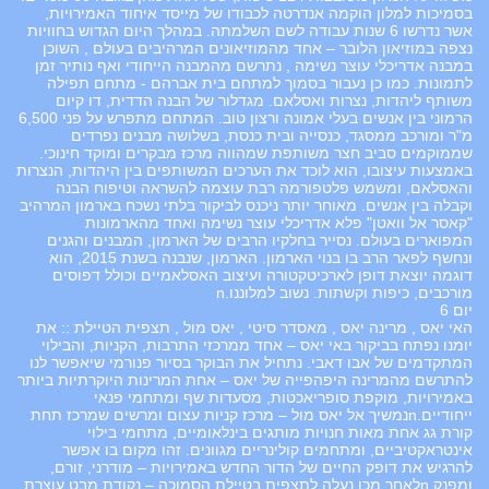
בסמיכות למלון הוקמה אנדרטה לכבודו של מייסד איחוד האמירויות,
אשר נדרשו 6 שנות עבודה לשם השלמתה. במהלך היום הגדוש בחוויות
נצפה במוזיאון הלובר – אחד מהמוזיאונים המרהיבים בעולם , השוכן
במבנה אדריכלי עוצר נשימה , נתרשם מהמבנה הייחודי ואף נותיר זמן
לתמונות. כמו כן נעבור בסמוך למתחם בית אברהם - מתחם תפילה
משותף ליהדות, נצרות ואסלאם. מגדלור של הבנה הדדית, דו קיום
הרמוני בין אנשים בעלי אמונה ורצון טוב. המתחם מתפרש על פני 6,500
מ"ר ומורכב ממסגד, כנסייה ובית כנסת, בשלושה מבנים נפרדים
שממוקמים סביב חצר משותפת שמהווה מרכז מבקרים ומוקד חינוכי.
באמצעות עיצובו, הוא לוכד את הערכים המשותפים בין היהדות, הנצרות
והאסלאם, ומשמש פלטפורמה רבת עוצמה להשראה וטיפוח הבנה
וקבלה בין אנשים. מאוחר יותר ניכנס לביקור בלתי נשכח בארמון המרהיב
"קאסר אל וואטן" פלא אדריכלי עוצר נשימה ואחד מהארמונות
המפוארים בעולם. נסייר בחלקיו הרבים של הארמון, המבנים והגנים
ונחשף לפאר הרב בו בנוי הארמון. הארמון, שנבנה בשנת 2015, הוא
דוגמה יוצאת דופן לארכיטקטורה ועיצוב האסלאמיים וכולל דפוסים
מורכבים, כיפות וקשתות. נשוב למלוננו.n
יום 6
האי יאס , מרינה יאס , מאסדר סיטי , יאס מול , תצפית הטיילת :: את
יומנו נפתח בביקור באי יאס – אחד ממרכזי התרבות, הקניות, והבילוי
המתקדמים של אבו דאבי. נתחיל את הבוקר בסיור פנורמי שיאפשר לנו
להתרשם מהמרינה היפהפייה של יאס – אחת המרינות היוקרתיות ביותר
באמירויות, מוקפת סופריאכטות, מסעדות שף ומתחמי פנאי
ייחודיים.nנמשיך אל יאס מול – מרכז קניות עצום ומרשים שמרכז תחת
קורת גג אחת מאות חנויות מותגים בינלאומיים, מתחמי בילוי
אינטראקטיביים, ומתחמים קולינריים מגוונים. זהו מקום בו אפשר
להרגיש את דופק החיים של הדור החדש באמירויות – מודרני, זורם,
ומפנק.nלאחר מכן נעלה לתצפית בטיילת הסמוכה – נקודת מבט עוצרת