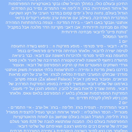
התיכון ובעולם כולו; במהלך הטיול שלנו נבקר באטרקציות המפורסמות
של איחוד האמירויות: בורג` ח`ליפה ואיי התמרים. נסייר בגן הפרחים
הגדול בעולם, נחווה טיול ג`יפים קסום במדבר הערבי על רקע השקיעה
המדברית המרהיבה, בשילוב עם ארוחת ערב ומופע ריקודים בדואי
אותנטי.nנבקר באבו דאבי – בירת המדינה - ונצפה בהתפתחות המהירה
שלה גם מבחינה תיירותית. אבו דאבי מקרינה הדר מלוכה אבל במקביל
"נותנת פייט" לדובאי מבחינה תיירותית
תיאור המסלול
יום 1
ת"א - דובאי - סיור פנורמי - מופע מזרקות n :: ניפגש בשדה התעופה
לטיסה ישירה לדובאי. nלאחר הנחיתה וסידורים פורמאליים בנמל
התעופה נצא לסיור פנורמי ולהיכרות ראשונה עם דובאי. כבר ביציאה
מהשדה ניחשף לראשונה לארכיטקטורה המרהיבה של העיר ולאין ספור
גורדי השחקים המעטרים את קו הרקיע המפורסם של דובאי. nנעצור
בדרכנו בשוק מדינת ג`ומיירה – להתרשמות בלתי אמצעית משוק אותנטי
מודרני שבחלקו המערבי תצפית נפלאה לבורג` אל ערב על רקע מראות
ונציאנים. nנעבור בארמון ז`אביל (Za`abeel Palace) ונצפה מקרוב
בארמונו של שליט דובאי.nנמשיך לצפייה במופע המזרקות המרהיב של
דובאי, מחזה שצריך לראות בשביל להבין. המופע תוכנן על ידי מעצבי
המזרקות המפורסמות שבמלון בלאג`יו המפורסם בלאס וגאס. nלאחר
מכן ניסע למלון לקבלת חדרים .nn
יום 2
דובאי המודרנית - תצפית בורג` חליפה - בורג` אל-ערב - איי התמרים -
מונורייל - הכפר הגלובליn :: לאחר ארוחת הבוקר נעפיל לתצפית ממגדל
בורג’ ח’ליפה, המגדל הגבוה בעולם שנחשב גם לאחת מהאטרקציות
המפורסמות בעולם כולו. המבנה שמתנשא לגובה של 828 מטר מגלם
שבירה של שיאים רבים ומימוש רצונם ושאיפתם של שליטי דובאי.
nnלאחר מכן נצא לסיור בשכונה היוקרתית ג`ומיירה המורכבת מבתים