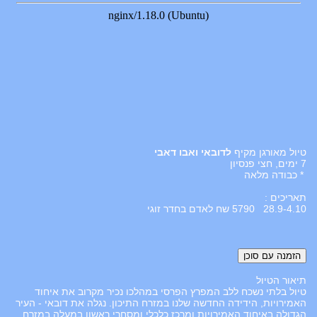
טיול מאורגן מקיף
לדובאי ואבו דאבי
7 ימים, חצי פנסיון
* כבודה מלאה
תאריכים :
28.9-4.10 5790 שח לאדם בחדר זוגי
תיאור הטיול
טיול בלתי נשכח ללב המפרץ הפרסי במהלכו נכיר מקרוב את איחוד
האמירויות, הידידה החדשה שלנו במזרח התיכון. נגלה את דובאי - העיר
הגדולה באיחוד האמירויות ומרכז כלכלי ומסחרי ראשון במעלה במזרח