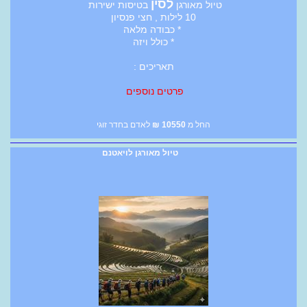
לסין
טיול מאורגן
בטיסות ישירות
10 לילות , חצי פנסיון
* כבודה מלאה
* כולל ויזה
תאריכים :
פרטים נוספים
החל מ
10550
₪
לאדם בחדר זוגי
טיול מאורגן לויאטנם