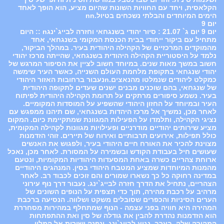
הקלאסית, ויחד עם החוויות השונות שהיום מציע, הוא הופך לאחד
הימים המיוחדים והבלתי נשכחים בטיול.nn
יום 9
יום 9 יום ג` 21.07 : סיור יהודי בשנגחאי וחזרה לבייג`ינגn :: היום
מתחיל עם ביקור ייחודי בבית הכנסת המקומי בשנגחאי, אחד
מהמוקדים המרכזיים של הקהילה היהודית בעיר. במהלך הביקור,
נלמד על היסטוריית הקהילה היהודית בשנגחאי, שהייתה מרכז יהודי
חשוב במשך מאות שנים. במיוחד חשוב לציין את הסיפור המרגש של
יהודי שנגחאי בתקופת מלחמת העולם השנייה, כאשר העיר שימשה
כמקלט ליהודים שנמלטו מהנאצים.nנעבור ברחובות האזור היהודי
של שנגחאי, בהם שוכנים מבנים ישנים שעדים לתקופה היהודית
בעיר. נשמע סיפורים מרתקים על תרומת הקהילה היהודית לפיתוח
העיר ובמיוחד על החזון היהודי שהשפיע על המוסדות המקומיים.
לאחר מכן, נמשיך אל מרכז היהדות בשנגחאי, שם תיהנו ממפגש עם
נציגי הקהילה, ותלמדו על הפעילות המגוונת שמתקיימת כיום. המקום
מציע שירותים יהודיים מודרניים ופעילויות מגוונות לקהילה המקומית,
כולל תפילות, אירועים תרבותיים ואירוח של תיירים. זוהי הזדמנות
מצוינת להכיר את האורח חיים היהודי בעיר, ולפגוש את האנשים
שעושים חיל בעבודת הקודש ובשמירה על המסורת. לאחר מכן, נאכל
ארוחת צהריים כשרה באחת המסעדות היהודיות המקומיות, ונטעם
מהמנות המיוחדות שמציע המטבח היהודי בסין. המנהגים היהודיים
במדינה רחוקה כל כך נשארו שמורים והם זוכים לכבוד רב. לאחר
הצהריים, נתחיל את הדרך חזרה לבייג`ינג. נעבור דרך נוף עירוני
מרהיב על רכבת מהירה, תוך כדי תצפית על הנופים השונים של
הערים הסיניות והכפרים שסובלים משקט ושלווה. הנסיעה ברכבת
המהירה היא חוויה בפני עצמה - הנוף שמתחלף במהירות מסחררת
הוא הזדמנות נהדרת להבין את גודלה של סין ואת ההתפתחות
המהירה שלה. בערב, נגיע לבייג`ינג, ונפנה ישירות אל המלון