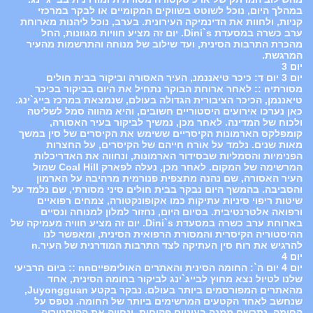
במהלך היום, נוכל לשוטט בשווקים המקומיים או לבקר במרכזי
קניות, ולחוות את הדינמיקה העירונית. בערב, נוכל ליהנות מארוחת
ערב כשרה במסעדת Dini`s. יום זה מציע חוויות מגוונות, החל
מהכרת התרבות הסינית, ועד שילוב של מנוחה והתרשמות מהעיר
המרגשת.
יום 3
יום 3 יום ד: כיכר טיאננמנ, העיר האסורה וביקור בבית חולים
מסורתיn :: לאחר ארוחת הבוקר נתחיל את היום בביקור בכיכר
טיאננמן, הכיכר הציבורית הגדולה בעולם, שנמצאת במרכז בייג`ינג.
כאן נערכו אירועים היסטוריים חשובים, והיא מהווה סמל לשליטה
ולכוח של המדינה. לאחר מכן, נמשיך לביקור בעיר האסורה,
קומפלקס הארמונות הקיסריים ששימש את הקיסרים של סין במשך
מאות שנים. נלמד על אורח חייהם של הקיסרים, על החצרות
הפנימיות והסמליות שבסידור הארמונות, ונחווה את האדריכלות
המרשימה של המקום. לאחר מכן, נעלה לפארק Coal Hill שמול
העיר האסורה, שם נהנה מתצפית פנורמית מרהיבה על הארמון
והסביבה. בהמשך היום נבקר בבית חולים סיני מסורתי, שם נלמד על
שיטות ריפוי סיניות עתיקות כמו אקופונקטורה, צמחים רפואיים
ורפואה אלטרנטיבית. בסיום היום, נחזור למלון למנוחה ונסיים
בארוחת ערב כשרה במסעדת Dini`s. יום זה מציע חוויה מעמיקה של
ההיסטוריה הקיסרית והמסורת הרפואית הסינית, ומאפשר לנו
להרגיש את רוח סין העתיקה לצד התרבות המודרנית של העיר.n
יום 4
יום 4 יום ה`: החומה הסינית והאתרים האולימפייםnn :: ביום הרביעי
שלנו לטיול נצא מחוץ לבייג`ינג לביקור בחומה הסינית, אחד
מהאתרים המפורסמים ביותר בעולם. נבקר בקטע Juyongguan,
שנחשב לאחד הקטעים המרשימים ביותר של החומה. נטפס על
החומה, נתרשם ממנה בעיניים פקוחות, ונחווה את ההיסטוריה