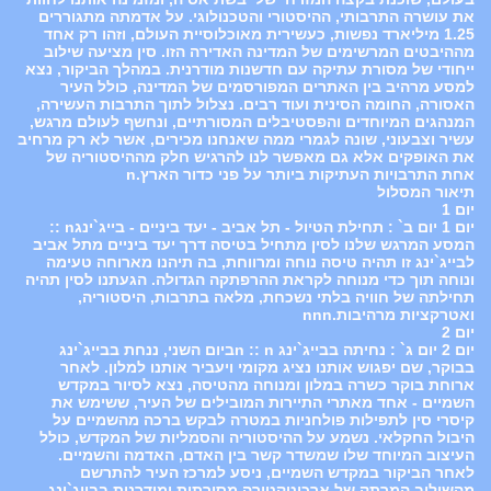
את עושרה התרבותי, ההיסטורי והטכנולוגי. על אדמתה מתגוררים
1.25 מיליארד נפשות, כעשירית מאוכלוסיית העולם, וזהו רק אחד
מההיבטים המרשימים של המדינה האדירה הזו. סין מציעה שילוב
ייחודי של מסורת עתיקה עם חדשנות מודרנית. במהלך הביקור, נצא
למסע מרהיב בין האתרים המפורסמים של המדינה, כולל העיר
האסורה, החומה הסינית ועוד רבים. נצלול לתוך התרבות העשירה,
המנהגים המיוחדים והפסטיבלים המסורתיים, ונחשף לעולם מרגש,
עשיר וצבעוני, שונה לגמרי ממה שאנחנו מכירים, אשר לא רק מרחיב
את האופקים אלא גם מאפשר לנו להרגיש חלק מההיסטוריה של
אחת התרבויות העתיקות ביותר על פני כדור הארץ.n
תיאור המסלול
יום 1
יום 1 יום ב` : תחילת הטיול - תל אביב - יעד ביניים - בייג`ינגn ::
המסע המרגש שלנו לסין מתחיל בטיסה דרך יעד ביניים מתל אביב
לבייג`ינג זו תהיה טיסה נוחה ומרווחת, בה תיהנו מארוחה טעימה
ונוחה תוך כדי מנוחה לקראת ההרפתקה הגדולה. הגעתנו לסין תהיה
תחילתה של חוויה בלתי נשכחת, מלאה בתרבות, היסטוריה,
ואטרקציות מרהיבות.nnn
יום 2
יום 2 יום ג` : נחיתה בבייג`ינג n :: nביום השני, ננחת בבייג`ינג
בבוקר, שם יפגוש אותנו נציג מקומי ויעביר אותנו למלון. לאחר
ארוחת בוקר כשרה במלון ומנוחה מהטיסה, נצא לסיור במקדש
השמיים - אחד מאתרי התיירות המובילים של העיר, ששימש את
קיסרי סין לתפילות פולחניות במטרה לבקש ברכה מהשמיים על
היבול החקלאי. נשמע על ההיסטוריה והסמליות של המקדש, כולל
העיצוב המיוחד שלו שמשדר קשר בין האדם, האדמה והשמיים.
לאחר הביקור במקדש השמיים, ניסע למרכז העיר להתרשם
מהשילוב המרתק של ארכיטקטורה מסורתית ומודרנית בבייג`ינג.