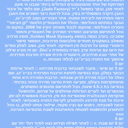
המרתקת של אחד מהמונומנטים הגדולים ביותר שנבנו אי פעם.
לאחר מכן, נבקר במפעל ג`ייד (Jade Factory), שם נלמד על עיבוד
האבן היקרה והפופולרית בסין, ונוכל לראות כיצד הופכים את האבן
היפה והמדהימה ליצירות אמנות. אחר הצהריים נשוב לבייג`ינג,
ונבקר במתחם האולימפי, הכולל את האצטדיון הלאומי "קן הציפור"
והמרכז האולימפי, שהוקמו לכבוד משחקי הקיץ של 2008. במקום זה
נוכל להתרשם מהעיצוב המודרני המרהיב של האצטדיון והאזור
שסביבו. בערב נצפה במופע Golden Mask Dynasty, מופע מרהיב
ומשולב באפקטים חזותיים ותלבושות מרהיבות, המספר סיפור
היסטורי קסום על תרבות סין העתיקה. לאחר מכן, נשוב למלון ונסיים
את היום עם ארוחת ערב כשרה במסעדת Dini`s. יום זה מציע שילוב
של אתרי טבע מרהיבים, היסטוריה סינית עשירה ותרבות מודרנית,
שיהפוך את החוויה בבייג`ינג לבלתי נשכחת..n
יום 5
יום 5 יום שישי : מעבר לשנגחאי ברכבת מהירהn :: לאחר ארוחת
הבוקר במלון, נצא בנסיעה לתחנת הרכבת המרכזית בבייג`ינג, שם
נעלה על רכבת מהירה לכיוון שנגחאי. הרכבת המהירה היא אחת
מהמתקדמות בעולם, ומציעה חווית נסיעה מהירה ונוחה במיוחד.
בנסיעה בת כ-4.5 שעות, נוכל להתרשם מהנופים המשתנים,
מהכפרים ועד לערים הגדולות שחולפים על פניהם, ולהתפעל
מהקדמה הטכנולוגית שמאפיינת את סין. הרכבת מאפשרת לנו זמן
איכות על מנת להירגע ולהתארגן לקראת החוויה בשנגחאי. לאחר
הגעה לשנגחאי, ניפגש עם נציג מקומי, שילווה אותנו למלון, בו נוכל
להתארגן ולהתפנות למנוחה והתארגנות לשבת מהנסיעה הארוכה.
nnn
יום 6
יום 6 יום שבת: n :: לאחר תפילה וקידוש נצא לסיור רגלי יחד עם
מלווה הקבוצה באיזור המלון ומשם נלך לבית חב``ד לסעוד את