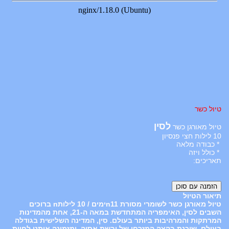
טיול כשר
לסין
טיול מאורגן כשר
10 לילות חצי פנסיון
* כבודה מלאה
* כולל ויזה
תאריכים:
תיאור הטיול
טיול מאורגן כשר לשומרי מסורת n11ימים / 10 לילותn ברוכים
השבים לסין, האימפריה המתחדשת במאה ה-21, אחת מהמדינות
המרתקות והמרהיבות ביותר בעולם. סין, המדינה השלישית בגודלה
בעולם, שוכנת בקצה המזרחי של יבשת אסיה, ומזמינה אותנו לחוות