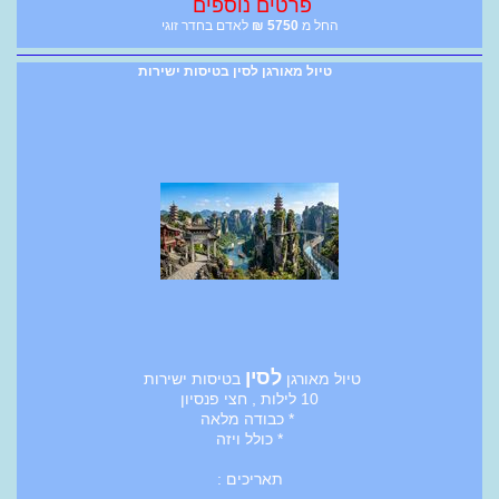
פרטים נוספים
החל מ
5750
₪
לאדם בחדר זוגי
טיול מאורגן לסין בטיסות ישירות
לסין
טיול מאורגן
בטיסות ישירות
10 לילות , חצי פנסיון
* כבודה מלאה
* כולל ויזה
תאריכים :