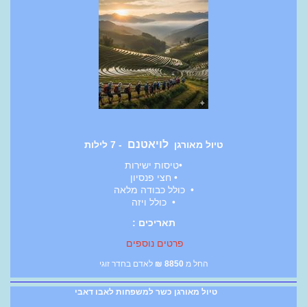
לויאטנם
טיול מאורגן
- 7 לילות
•טיסות ישירות
• חצי פנסיון
• כולל כבודה מלאה
• כולל ויזה
תאריכים :
פרטים נוספים
החל מ
8850
₪
לאדם בחדר זוגי
טיול מאורגן כשר למשפחות לאבו דאבי