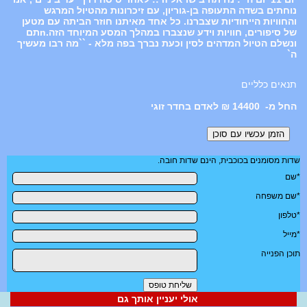
נוחתים בשדה התעופה בן-גוריון, עם זיכרונות מהטיול המרגש
והחוויות הייחודיות שצברנו. כל אחד מאיתנו חוזר הביתה עם מטען
של סיפורים, חוויות וידע שנצברו במהלך המסע המיוחד הזה.nתם
ונשלם הטיול המדהים לסין וכעת נברך בפה מלא - ``מה רבו מעשיך
ה`
תנאים כלליים
14400 ₪ לאדם בחדר זוגי
שדות מסומנים בכוכבית, הינם שדות חובה.
*שם
*שם משפחה
*טלפון
*מייל
תוכן הפנייה
אולי יעניין אותך גם