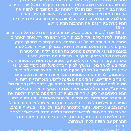
להתארגנות לפני הערב.nלאחר התארגנות קלה, נאכל ארוחת ערב
כשרה בבית חב"ד, שם תוכלו לשוחח עם המקומיים ולחוות את
הכנסת האורחים המיוחדת של הקהילה היהודית בעיר. זהו סיום
מושלם ליום מרתק בו הצלחנו לחוות גם את ההיסטוריה היהודית
המפוארת בעיר וגם את התרבות המקומית.n
יום 10
יום 10 יום ד`: סיור מסכם בבייג`ינג והטיסה חזרה לישראלn :: nהיום
האחרון לטיול שלנו יתחיל בביקור ב**ארמון הקיץ**, אחד האתרים
המרשימים ביותר בבייג`ינג, ששימש את הקיסרים במהלך הקיץ
כמקום מנוחה ומפלט מהמולת העיר. במהלך הביקור נוכל לשוט
באגם קונמינג ולהתרשם מהסביבה הפסטורלית וההיסטוריה
העשירה של הארמון. נהלך בין שבילים מסורתיים, נתבונן
בארכיטקטורה הסינית הקלאסית, ונספוג את האווירה המיוחדת של
המקום.nלאחר מכן, נמשיך לביקור ב**מפעל הפנינים** בבייג`ינג,
שם נוכל ללמוד על תהליך הפקת הפנינים, מצעדיהם של הייצור
והאומנות, ולראות את האומניות המקומיות המייצרות תכשיטים
ומוצרים ייחודיים. זו הזדמנות מצוינת לרכוש מזכרות ייחודיות או
פשוט להתרשם מהתהליך המרתק.nבהמשך, נבקר ב**גן החיות של
בייג`ינג**, שם נוכל לפגוש את הפנדות הענקיות, אחד הסמלים
המפורסמים של סין. גן החיות מציע לנו הזדמנות נהדרת לראות את
חיות הבר המקומיות והעולמיות, וליהנות מאטרקציות נוספות כמו
הופעות ופעילויות לילדים. במהלך היום, נוודא שכל פרט קטן בטיול
שלנו מבוצע כראוי, ונהנה מהאחרונה בהיותנו בסין. בשעות הערב,
נגיע לשדה התעופה לקראת **טיסת הלילה חזרה לישראל** לאחר
ימים מלאים בהיסטוריה, תרבות, ואטרקציות, נסיים את המסע
המרתק עם חוויות בלתי נשכחות.
יום 11
יום 11 יום ה` : נחיתה בישראל n :: לאחר טיסה דרך יעד ביניים , אנו