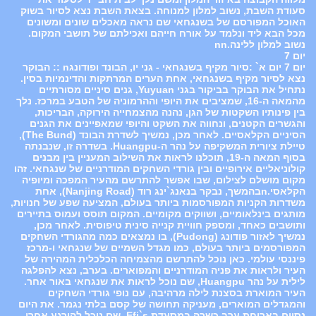
סעודת השבת, נשוב למלון למנוחה. בצאת השבת נצא לסיור בשוק
האוכל המפורסם של בשנגחאי שם נראה מאכלים שונים ומשונים
מכל הבא ליד ונלמד על אורח חייהם ואכילתם של תושבי המקום.
נשוב למלון ללינה.nn
יום 7
יום 7 יום א` :סיור מקיף בשנגחאי - גני יו, הבונד ופודונגn :: הבוקר
נצא לסיור מקיף בשנגחאי, אחת הערים המרתקות והדינמיות בסין.
נתחיל את הבוקר בביקור בגני Yuyuan, גנים סיניים מסורתיים
מהמאה ה-16, שמציבים את היופי וההרמוניה של הטבע במרכז. נלך
בין פינותיו השקטות של הגן, נהנה מהצמחייה הירוקה, הבריכות,
והגשרים הקטנים, ונחווה את השקט והיופי שמאפיינים את הגנים
הסיניים הקלאסיים. לאחר מכן, נמשיך לשדרת הבונד (The Bund),
טיילת ציורית המשקיפה על נהר ה-Huangpu. בשדרה זו, שנבנתה
בסוף המאה ה-19, תוכלנו לראות את השילוב המעניין בין מבנים
קולוניאליים אירופיים ובין גורדי השחקים המודרניים של שנגחאי. זהו
מקום מושלם לצילום, שבו אפשר להתרשם מהעיר המפכה ומיופיה
הקלאסי.nבהמשך, נבקר בנאנג`ינג רוד (Nanjing Road), אחת
משדרות הקניות המפורסמות ביותר בעולם, המציעה שפע של חנויות,
מותגים בינלאומיים, ושווקים מקומיים. המקום תוסס ועמוס בתיירים
ותושבים כאחד, ומספק חוויית קנייה סינית טיפוסית. לאחר מכן,
נמשיך לאזור פודונג (Pudong), בו נמצאים כמה מהגורדי השחקים
המפורסמים ביותר בעולם, כמו מגדל השמיים של שנגחאי ו-מרכז
פיננסי עולמי. כאן נוכל להתרשם מהצמיחה הכלכלית המהירה של
העיר ולראות את פניה המודרניים והמפוארים. בערב, נצא להפלגה
לילית על נהר Huangpu, שם נוכל לראות את שנגחאי באור אחר.
העיר המוארת בסצנת לילה מרהיבה, עם נופי גורדי השחקים
והמגדלים המוארים, מעניקה תחושה של קסם בלתי נגמר. את היום
נסיים בארוחת ערב כשרה במסעדת Efi`s, שם נוכל להירגע אחרי