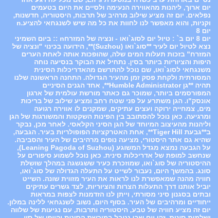
יום ארוך, ליהנות מהאווירה הנעימה ולסיים את היום בטעמים
נפלאים. יום זה מציע שילוב מרהיב של תרבות, היסטוריה, חדשנות,
וקניות, והוא מאפשר לנו לחוות את כל מה שיש לשנגחאי להציע.n
יום 8
יום 8 יום ב` : טיול יום לסוג`ואו - ונציה של המזרחn :: ביום השמיני
נצא לטיול יום לעיר **סוג`ואו (Suzhou)**, הידועה בכינוי "ונציה של
המזרח" בזכות תעלות המים שלה, שהופכות אותה לאחת הערים
היפות והציוריות ביותר בסין. נתחיל את הבוקר בנסיעה נוחה
משנגחאי לסוג`ואו, שם נוכל להתרשם מהאדריכלות הסינית
המסורתית ולקחת פסק זמן מהעיר הגדולה. התחנה הראשונה שלנו
תהיה **גן Humble Administrator**, אחד הגנים הסיניים
המפורסמים ביותר, שמוכר גם כאתר מורשת עולמית של ארגון
אונסק"ו. הגן משתרע על פני שטח רחב ומציע שילוב של בריכות
מים, צמחייה ירוקה ועצים עתיקים, שמקנים לו אווירה רגועה
ומרגיעה. כאן נוכל להסתובב בין הפינות השקטות והמשורגות של הגן
וליהנות מהעיצוב המיוחד של הגן הסיני הקלאסי. לאחר מכן, נבקר
ב**גבעת Tiger Hill**, אחת האטרקציות הפופולריות בעיר. הגבעה,
שהיא גם אתר היסטורי, מציעה נופים מרהיבים של העיר והסביבה.
על הגבעה נמצא מגדל המשוגע (Leaning Pagoda of Suzhou),
שנחשב למופת של אדריכלות סינית. כאן נוכל לשמוע סיפורים על
ההיסטוריה של סוג`ואו, שמוזכרת כעיר ששגשגה במהלך שושלת
סונג. בהמשך היום, נעבור לשייט על התעלה הגדולה של סוג`ואו,
חוויה מהנה שמאפשרת לנו לראות את העיר מזווית שונה. השייט
יוביל אותנו דרך התעלות הצרות והציוריות, לצד גשרים עתיקים
ובתים בסגנון סיני מסורתי, וייתן לנו הזדמנות לצפות במראות
ייחודיים ומרהיבים של העיר. בסוף היום, נשוב לשנגחאי ללינה במלון.
יום זה מציע חוויה של טבע, היסטוריה ותרבות, עם נגיעות של שלווה
ושלמות סינית. זהו יום שבו נטבל במורשת הסינית והיופי של סין