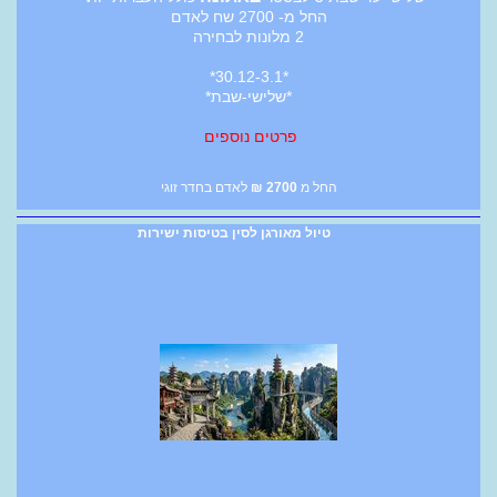
החל מ- 2700 שח לאדם
2 מלונות לבחירה
*30.12-3.1*
*שלישי-שבת*
פרטים נוספים
החל מ
2700
₪
לאדם בחדר זוגי
טיול מאורגן לסין בטיסות ישירות