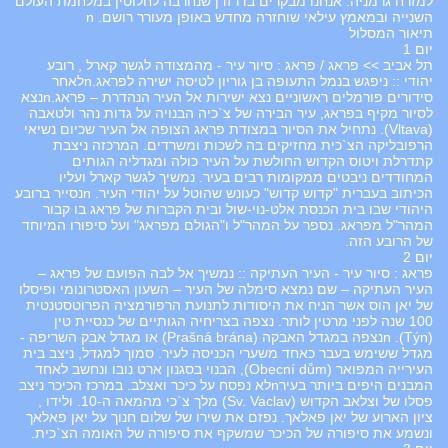
למזרח גרמניה. אנחנו מבקרים בדרזדן שנחרבה לחלוטין במלחמת העולם
השנייה ובמאמץ עילאי שוחזרה מחדש באופן מעורר רושם. n
תיאור המסלול
יום 1
תל אביב >> פראג / פראג : סיור עיר - מהמצודה לגשר קארל , רובע
יהודי :: ניפגש בנמל התעופה בן גוריון לטיסה ישירה לפראג.nלאחר
סידורים פורמלים ראשוניים נצא ישירות אל העיר הנהדרת – פראג.nנצא
לסיור מקיף בפראג, עיר הבירה של צ`כיה הבנויה על גדות נהר ולטאבה
(Vltava). נתחיל את הסיור במצודת פראג הצופה אל העיר שכיום נשיאי
הרפובליקה הצ`כית מחזיקים בה לשכות ומשרדים. המרכזה ניצבת
קתדרלת ויטוס הקדוש החולשת על העיר כולה ומגדליה הגותים
המחודדים ניבטים ממקומות רבים בעיר. נמשיך לגשר קארל ועליו
הכיתוב בעברית "קדוש קדוש" כעונש שהוטל על יהודי העיר. nנסייר ברובע
היהודי שבו בית הכנסת אלט-נוי-שול ובית הקברות של פראג בו קבור
המהר"ל מפראג. נספר על המהר"ל ו"הגולם מפראג" ועל סיפורו המיוחד
של הרובע הזה.
יום 2
פראג : סיור עיר - העיר העתיקה :: נמשיך אל לבה הפועם של פראג –
העיר העתיקה – שם נמצא סימלה של העיר – השעון האסטרונומי ופיסלו
של יאן הוס אשר הניח את היסודות לתנועת הרפורמציה הפרוטסטנטית
100 שנה לפני מרטין לותר. נצפה בצריחיה הגותיים של כנסיית טין
(Týn). nנצפה במגדל האבקה (Prašná brána) או מגדל אבק השריפה -
מגדל ששימש בעבר כאחד משערי הכניסה לעיר. סמוך למגדל, ניצב בית
העירייה המפואר (Obecní dům), הבנוי בסגנון ארט נובו ונחשב לאחד
המבנים היפים ביותר בעירnלא נפסח על כיכר ואצלב. במרכז הכיכר ניצב
פסלו של וצלאב הקדוש (Sv. Vaclav) מלך צ`כי מהמאה ה-10. ולידו ,
ציון הארוע של יאן פאלאך. נפזם את שירו של שלום חנוך על יאן פאלאך
ונשמע את סיפורה של הכיכר שמשקף את סיפורה של האומה הצ`כית.