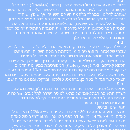
יום 3
דרזדן :: נחצה את הגבול לגרמניה לכיוון דרזדן (Dresden) בירת חבל
סקסוניה. בהגיענו לעיר המזרח-גרמנית, נצא לסיור רגלי במרכז ההיסטורי
שנחרב לחלוטין במהלך מלחמת העולם השנייה, אך שופץ ושוחזר
בהקפדה. במהלך הסיור נוכל להתרשם מבית האופרה המפואר וארמון
הצווינגר על שעריו המרשימים, הפביליונים והמזרקות שבו. נראה את
הכנסיה הפרוטסטנטית "פראונקירכה" ואת הכנסיה הקתולית "הופקירכה"
ממנה יוצאת "תהלוכת הנסיכים"- שמה של יצירת אומנות מופתית
המורכבת מאלפי אריחי פורצלן.
יום 4
לידיצ`ה / קרלובי וארי :: עם בוקר נצא אל הכפר לידיצ`ה – שהפך לסמל
עולמי של אכזריות הנאצים בימי מלחמת העולם השנייה. הכינוי שלו
"הכפר המת" מספר את סיפורו של הכפר הזה ומעיד על הימים
הדרמטיים והקודרים שלאחר ההתנקשות בהיידריך . nנמשיך אל עיירת
הספא קארלובי וארי (Karlovy Vary) המפורסמת במעיינות החמים
שבוקעים מתחת למבני הקולונדות היפים מהמאה ה-19 הפזורים בעיר.
העיר משכה אליה בעבר תיירים רבים ביניהם סלבריטאים היסטוריים כמו
הצאר פיטר הגדול, בטהובן, ברהמס, טולסטוי ומרקס. וגם אנו נהיה שם.
יום 5
פראג>>תל אביב :: לאחר ארוחת הבוקר ועזיבת המלון, נצא בנסיעה
לשדה התעופה הבינלאומי של פראג לטיסה ישירה לתל אביב.nnהערות:
תוכנית הטיול מתארת את האתרים בהם נבקר, אך לא את סדר
הביקורים או כיוון הנסיעה.
תנאי שינוי וביטול
מרגע ביצוע ההזמנה עד 30 ימי עבודה לפני היציאה 20% דמי ביטול
לאדם. מ- 29 עד 14 ימי עבודה לפני היציאה –50% דמי ביטול לאדם.
מ- 13 ועד ליום היציאה - 100% דמי ביטול לאדם. במקרה של ביטול
טיול ע"י "המארגן" על פי שיקול דעתו של "המארגן" מכל סיבה שהיא,