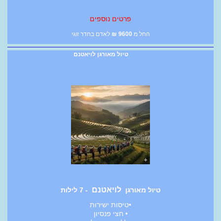
פרטים נוספים
החל מ
9600
₪
לאדם בחדר זוגי
טיול מאורגן לויאטנם
לויאטנם
טיול מאורגן
- 7 לילות
•טיסות ישירות
• חצי פנסיון