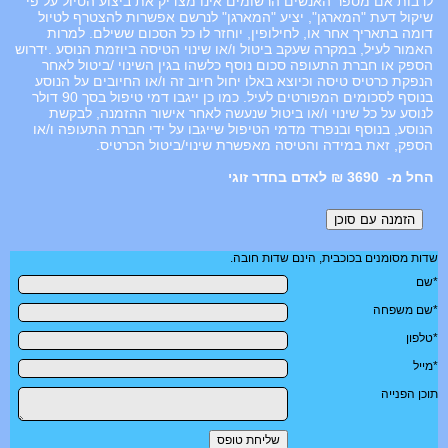
לרבות אם מספר האנשים הרשומים אינו מצדיק את ביצוע הטיול על פי
שיקול דעת "המארגן", יציע "המארגן" לנרשם אפשרות להצטרף לטיול
דומה בתאריך אחר או, לחילופין, יוחזר לו כל הסכום ששילם. למרות
האמור לעיל, במקרה שעקב ביטול ו/או שינוי הטיסה ביוזמת הנוסע .ידרוש
הספק או חברת התעופה סכום נוסף כלשהו בגין השינוי /ביטול לאחר
הנפקת כרטיס טיסה וכיוצא באלו יחול חיוב זה ו/או החיובים על הנוסע
בנוסף לסכומים המפורטים לעיל. כמו כן ייגבו דמי טיפול בסך 90 דולר
לנוסע על כל שינוי ו/או ביטול שנעשה לאחר אישור ההזמנה, לבקשת
הנוסע, בנוסף ובנפרד מדמי הטיפול שייגבו על ידי חברת התעופה ו/או
הספק, זאת במידה והטיסה מאפשרת שינוי/ביטול הכרטיס.
3690 ₪ לאדם בחדר זוגי
שדות מסומנים בכוכבית, הינם שדות חובה.
*שם
*שם משפחה
*טלפון
*מייל
תוכן הפנייה