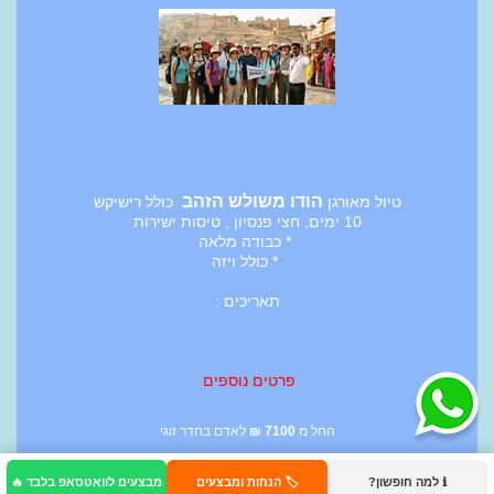
הודו משולש הזהב
טיול מאורגן
כולל רישיקש
10 ימים, חצי פנסיון , טיסות ישירות
* כבודה מלאה
* כולל ויזה
תאריכים :
פרטים נוספים
החל מ
7100
₪
לאדם בחדר זוגי
ℹ️ למה חופשון?
🏷️ הנחות ומבצעים
מבצעים לוואטסאפ בלבד 🔥