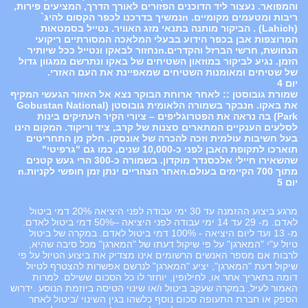
והמפואר. נעצור ליד הדוכנים הפזורים לאורך הדרך, המציעים פירות,
ריבות ומטעמים מקומיים. nנמשיך בדרכנו לכפר הקסום להיג`
(Lahich) . הביקור מותנה בתנאי מזג האוויר. נטייל בסמטאות
המרוצפות אבן בכפר הידוע בבעלי המלאכה המסורתיים ריקועי
הנחושת, חרשי הברזל והקדרים.nנחזור לבאקו ונטייל ככל שיותיר
הזמן. נגיע לביקור במוזאון השטיחים של באקו ונתרשם ממגוון גדול
של שטיחים ומאומנות השטיחים שמאפיינת את העם האזרי.
יום 4
שמורת גובוסטן :: לאחר ארוחת הבוקר נצא אל האזור הגעשי המקיף
את באקו. nנבקר בשמורה הלאומית גובוסטן (Gobustan National
Park) בה נראה את הפטרוגליפים – ציורי הקיר העתיקים בינות
לסלעים הענקיים המתארים סצנות של קרב, ציד וריקוד. המקום הינו
בעל חשיבות עולמית וזכה להכרה של אונסקו. חלק מן התחריטים
תוארכו לתקופת האבן לפני כ-10,000 שנים, כמו גם "גרפיטי"
שהשאירו חיילי אלכסנדר מוקדון. בשמורה כ-300 הרי געש קטנים
מתוך 700 הקיימים בעולם.nאחר הצהריים ינתן זמן חופשי לקניות.n
יום 5
מרגע ביצוע ההזמנה עד 30 ימי עבודה לפני היציאה 20% דמי ביטול
לאדם. מ- 29 עד 14 ימי עבודה לפני היציאה –50% דמי ביטול לאדם.
מ- 13 ועד ליום היציאה - 100% דמי ביטול לאדם. במקרה של ביטול
טיול ע"י "המארגן" על פי שיקול דעתו של "המארגן" מכל סיבה שהיא,
לרבות אם מספר האנשים הרשומים אינו מצדיק את ביצוע הטיול על פי
שיקול דעת "המארגן", יציע "המארגן" לנרשם אפשרות להצטרף לטיול
דומה בתאריך אחר או, לחילופין, יוחזר לו כל הסכום ששילם. למרות
האמור לעיל, במקרה שעקב ביטול ו/או שינוי הטיסה ביוזמת הנוסע .ידרוש
הספק או חברת התעופה סכום נוסף כלשהו בגין השינוי /ביטול לאחר