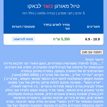
טיול מאורגן
כשר
לבאקו
5 ימים | חצי פנסיון | כבודה מלאה | כולל ויזה
מחיר לאדם בחדר
תאריכים
סטטוס / הערות
זוגי
5,350 ש"ח
6.9 - 10.9
פתוח להרשמה
תיאור הטיול
".....מבלי להיפרד משורשיה המזרחיים, העם האזרי יצר תרבות נדירה
המבוססת על סינתזה של הציוויליזציה המערבית, והפיץ את הערכים
הפרוגרסיביים של המערב בקווקז, במזרח התיכון ובמזרח
הקרוב."nהיידר אלייב , נשיאה של אזרבייג`ן (1993-2003)nnבין
פסגות הקווקז המושלגות לחופי הים הכספי שטופי השמש , אזרבייג`ן
- "ארץ האש" - מזמינה אתכם לגלות שילוב מרתק של עבר מפואר
ועתיד מבטיח.nהיא רצופה סתירות וניגודים : ביו אירופה לאסיה ,
מדבר מאובק והים הכספי, עושר אדיר בזכות הנפט ולצידו עוני בולט
לעין.nארץ שופעת בנופים מגוונים ויפים, פסגות גבוהות ומושלגות,
חופים יפים, כפרים ציוריים, תרבות עתיקה, היסטוריה מרשימה
ותחנות המסחר על "דרך המשי" שהביאו אליה עושר תרבותי. nהיא
ידועה בהכנסת האורחים הלבבית ומטעמי המטבח המקומי ועל אף