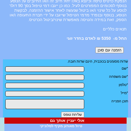
הנפקת כרטיס טיסה וכיוצא באלו יחול חיוב זה ו/או החיובים על הנוסע
בנוסף לסכומים המפורטים לעיל. כמו כן ייגבו דמי טיפול בסך 90 דולר
לנוסע על כל שינוי ו/או ביטול שנעשה לאחר אישור ההזמנה, לבקשת
הנוסע, בנוסף ובנפרד מדמי הטיפול שייגבו על ידי חברת התעופה ו/או
הספק, זאת במידה והטיסה מאפשרת שינוי/ביטול הכרטיס.
תנאים כלליים
5350 ₪ לאדם בחדר זוגי
שדות מסומנים בכוכבית, הינם שדות חובה.
*שם
*שם משפחה
*טלפון
*מייל
תוכן הפנייה
אולי יעניין אותך גם
טיול מאורגן מקיף לסלוניקי