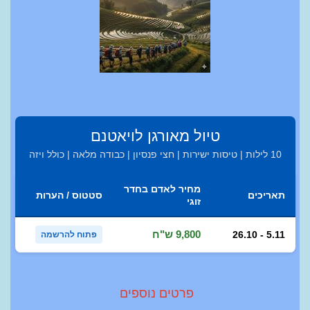
טיול מאורגן לויאטנם
10 לילות | טיסות ישירות | חצי פנסיון | כבודה מלאה | כולל ויזה
מחיר לאדם בחדר
תאריכים
סטטוס / הערות
זוגי
9,800 ש"ח
26.10 - 5.11
פתוח להרשמה
פרטים נוספים