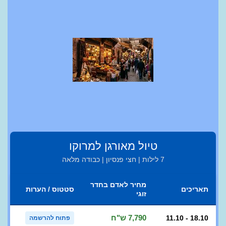
טיול מאורגן למרוקו
7 לילות | חצי פנסיון | כבודה מלאה
מחיר לאדם בחדר
תאריכים
סטטוס / הערות
זוגי
7,790 ש"ח
11.10 - 18.10
פתוח להרשמה