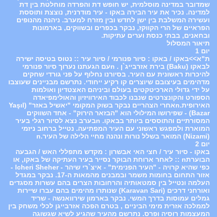
שמדובר במדינה מוסלמית, יש חופש דת והפרדה מוחלטת בין דת
למדינה. נכיר את עיר הבירה באקו - עיר מודרנית, נוצצת ותוססת
ועשירה המשלבת בין ישן לחדש ובין מזרח למערב. ניהנה מהנופים
הפראיים של הרי הקווקז, נבקר בכפרים ובשווקים, בארמונות
ובחאנים, בבתי כנסת וערים עתיקות.
תיאור המסלול
יום 1
ת"א>>באקו / באקו : סיור פנורמי / סיור עיר :: נטוס בטיסה ישירה
לבאקו (Baku) בירת אזרבייג`ן . nעם הגעתנו נערוך סיור פנורמי
להיכרות ראשונית עם העיר. בסיורנו נחלוף על פני גורדי שחקים
מדהימים בעיצובם שיוצרים קו רקיע ייחודי. נתרשם מבניינים שעוצבו
על ידי גדולי הארכיטקטים בעולם וביניהם האצטדיון ואולמות
הספורט והקונצרטים שנבנו לכבוד האירוויזיון והאולימפיאדה
האירופית.nאחרי הצהריים נבקר בשוק המקומי "יאשיל באזר" (Yaşıl
Bazar) - שפירושו המילולי הוא "הבזאר הירוק" - אחד השווקים
המסורתיים והתוססים ביותר בבאקו. nבערב נצא לסיור רגלי בעיר
המוארת ולמפגש ראשוני עם העיר המפתיעה. נטייל ברחוב ניזמי
(Nizami) המואר בשלל נורות ונהנה מחיי הלילה של העיר.n
יום 2
באקו - סיור עיר / חצי האי אבשרון : מקדש מתפללי האש / הגבעה
הבוערתn :: לאחר ארוחת הבוקר נסייר בעיר העתיקה של באקו, או
כפי שהיא קרויה - "העיר הפנימית" - איצ`רי שיהר - lcheri Sheher -
אזור התחום בחומות משמר ובמבנים מהמאות ה-17. נבקר במגדל
העלמה ונטייל בין סמטאותיה והרחובות הצרים בהם עשרות מסגדים
ואורחני דרכים (Karavan Sari) שנותרו מהימים בהם עברו שיירות
גמלים עמוסות בדרך המשי. נבקר בארמון שירוואנשה - שריד
לממלכה אזרית מימי הביניים , בטרם הפכה אזרבייגן לכלי משחק בין
המעצמות רוסיה ופרס. נתרשם מהעיר שהגיע לשיא שגשוגה