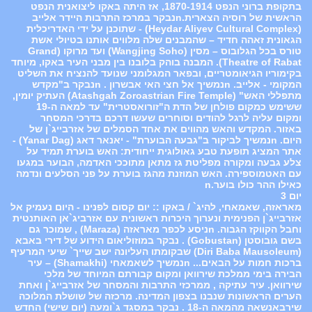
בתקופת ברוני הנפט 1870-1914, אז היתה באקו ליצואנית הנפט
הראשית של רוסיה הצארית.nנבקר במרכז התרבות היידר אלייב
(Heydar Aliyev Cultural Complex) - שתוכנן על ידי האדריכלית
הגאונית זאהה חדיד – שהמבנים שלה מלווים אותנו בטיולי אשת
טורס בכל הגלובוס – מסין (Wangjing Soho) ועד מרוקו (Grand
Theatre of Rabat). המבנה בוהק בלובנו בין מבני העיר באקו, מיוחד
בקימוריו הגיאומטריים, ובפאר המגלומני שנועד להנציח את השליט
המקומי - אלייב. nנמשיך אל חצי האי אבשרון . nנבקר ב"מקדש
מתפללי האש" (Atashgah Zoroastrian Fire Temple) העתיק יומין,
ששימש כמקום פולחן של הדת ה"זורואסטרית" עד למאה ה-19
ומקום עליה לרגל להודים וסוחרים שעשו דרכם בדרכי המסחר
באזור. המקדש והאש מהווים את אחד הסמלים של אזרבייג`ן של
היום. nנמשיך לביקור ב"גבעה הבוערת" - יאנאר דאג (Yanar Dag) -
אתר המציג תופעת טבע גאולוגית ייחודית: האש בוערת תמיד על
צלע גבעה ומקורה מפליטת גז מתאן מתוככי האדמה, הבוער במגעו
עם האטמוספירה. האש המוזנת מהגז בוערת על פני הסלעים ונדמה
כאילו ההר כולו בוער.n
יום 3
מאראזה, שאמאחי, להיג` / באקו :: יום קסום לפנינו - היום נעמיק אל
אזרבייג`ן הפנימית ונערוך היכרות ראשונית עם אזרביג`אן האותנטית
וחבל הקווקז הגבוה. nניסע לכפר מאראזה (Maraza) , שמוכר גם
בשם גובוסטן (Gobustan) . נבקר במוזוליאום הידוע של דירי באבא
(Diri Baba Mausoleum) שבקומתו העליונה ישב שייך` שיעי המרעיף
ברכות חמות על הבאים... nנמשיך לשאמאחי (Shamakhi) – עיר
הבירה בימי ממלכת שירוואן ומקום קבורתם המיוחד של מלכי
שירוואן. עיר עתיקה , ממרכזי התרבות והמסחר של אזרבייג`ן ואחת
הערים הראשונות שנבנו בצפון המדינה. מרכזה של שושלת המלוכה
שירבאנשאה מהמאה ה-18 . נבקר במסגד ג`ומעה (יום שישי) החדש