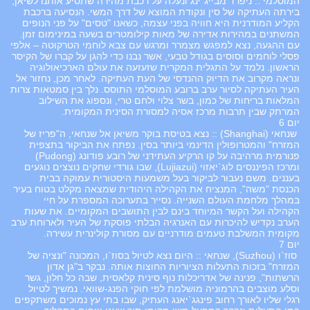
המוסלמי :: ניפרד מבייג`ינג ונעלה על רכבת מהירה שתסיע אותנו לשיאן,
בירתה העתיקה של סין ונקודת המוצא של דרך המשי. הנסיעה ברכבת
הקליע המודרנית היא חוויה בפני עצמה, כשאנו "טסים" על פני הנופים
המשתנים במהירות אדירה של מאות קילומטרים בשעה במינימום זמן.
עם ההגעה, נצא למפגש מצמרר ומרגש עם צבא לוחמי הטרקוטה – אלפי
פסלי לוחמים וסוסים בגודל טבעי, אשר נבנו כדי להגן על קברו של הקיסר
הראשון. נלמד על התגלית המקרית שזעזעה את עולם הארכיאולוגיה
ונראה מקרוב את הדיוק ההנדסי של העת העתיקה. לאחר מכן, נחזור אל
העיר העתיקה לסיור ערב ברובע המוסלמי התוסס. נלך בין סמטאות צרות
המלאות בריחות של כמון, בשר צלוי ולחם טרי, ונספוג את השילוב
המרתק שבין תרבות מרכז אסיה למסורת הסינית המקומית.
יום 6
שנחאי (Shanghai) :: נצא בטיסת בוקר משיאן אל שנחאי, ה"פריז של
המזרח" והמטרופולין הדינמי ביותר בסין. נפתח את הביקור בתצפית
פנורמית מרהיבה על קו הרקיע העתידני של רובע פודונג (Pudong)
ומרכז הפיננסים לוג`יאזוי (Lujiazui), שבו גורדי שחקים נוצצים נוגעים
בעננים. משם נעבור לביקור בעל משמעות היסטורית עמוקה בבית
הכנסת "משה", המנציח את הקהילה היהודית שמצאה מקלט בטוח בעיר
במהלך מלחמת העולם השנייה. נסייר בתערוכה המספרת על חיי
הקהילה ועל הקשר המיוחד בינם לבין התושבים המקומיים. את שעות
הערב נקדיש להיכרות עם האנרגיה הבלתי פוסקת של העיר ולארוחת ערב
מקומית המשלבת טעמים מודרניים עם מסורת קולינרית עשירה.
יום 7
סוז`ו (Suzhou), שנחאי :: היום נצא לטיול בסוז`ו, המכונה "ונציה של
המזרח" בזכות התעלות הציוריות החוצות אותה. נבקר ב"גן אדון
הרשתות", פנינה של אדריכלות נוף סינית קלאסית, שבה כל חלון, גשר
וסלע מוצבים בהרמוניה מושלמת לפי חוקי הפנג-שוואי. נמשיך לטיול
רגלי שליו לאורך רחוב פינגג`יאנג העתיק, שבו בתי עץ נמוכים משתקפים