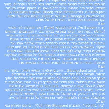
במי התעלות ונבקר במפעל משי מקומי תוך שאנו צופים בתהליך
המופלא של הפיכת פקעות התולעים לחוטי משי עדינים ויוקרתיים. נחזור
לשנחאי לסיור ערב מהפנט: נצעד ברחוב נאנג`ינג השוקק, המלא באורות
ניאון מסנוורים, ונסיים בטיילת הבונד (Bund) האיקונית המשקיפה על
נהר ההואנגפו (Huangpu), שם הארכיטקטורה הקולוניאלית של המאה
הקודמת ניצבת מול האורות העתידניים של פודונג.
יום 8
גני יו (Yu Garden), נסיעה לטונקסי (Tunxi): שער הכניסה להרי אנהוי
(Anhui) :: נפתח את הבוקר בשנחאי בביקור בגני יו המעוצבים, המהווים
נווה מדבר של שקט בלב העיר הגדולה עם בריכות דגי קוי, פגודות וסלעי
גיר מעוצבים. נשוטט בשווקים הסמוכים לגן, המלאים בפריטי אמנות
ועבודות יד ולקראת צהריים נעלה על רכבת מהירה שתיקח אותנו אל
טונקסי, המשמשת כשער הכניסה לאזור ההרים המרהיב של מחוז אנהוי.
את שעות הערב נקדיש לזמן פנוי ברחוב העתיק של טונקסי, שבו מבנים
משושלות מינג וצ`ינג שומרו בצורה מופלאה. נלך על המרצפות העתיקות
בין חנויות המוכרות תה מובחר, מכחולי ציור ודיו סיני מסורתי, ונהנה
מהשלווה הכפרית המבשרת על הנופים הפראיים שנפגוש מחר.
יום 9
ההר הצהוב (Huangshan) :: היום נגיע לאחד משיאי הטיול – ביקור בהר
הצהוב, הנחשב ליפה בהרי סין ומוקד עלייה לרגל לאמנים ומשוררים
לאורך ההיסטוריה. נעלה ברכבל אל הפסגות המשוננות המזדקרות מתוך
מעטה עננים מסתורי, ונצא לסיור רגלי מודרך בין עצי האורן המפורסמים
והסלעים בעלי הצורות המשונות. נראה כיצד הנוף משתנה עם תנועת
העננים, ונתפעל מהעוצמה הגולמית של הטבע הסיני שנראה כאילו נלקח
מתוך ציור דיו עתיק. זהו יום של התבוננות ושקט, המאפשר להתנתק
מההמולה העירונית ולהתחבר ליופי הבראשיתי של ההרים הדרמטיים.
יום 10
"ציור בדיו סיני" - הונגצ`ון (Hongcun) ושידי (Xidi) :: ביומנו האחרון נצא