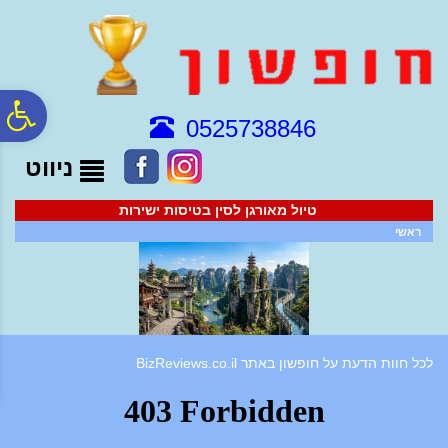
לתפריט
לתוכן
לתפריט
אתר
המרכזי
נגישות
פ
0525738846
ניווט
סר
טיול מאורגן לסין בטיסות ישירות
נג
ראשי
לכל חוות הדעת על חופשון באתר BizReviews.co.il