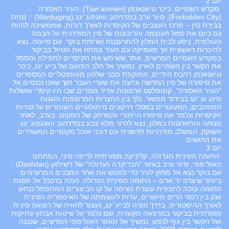
יום 2
מקדש השמיים, כיכר טיאנאנמן (Tian’anmen), העיר האסורה
(Forbidden City), סיור ערב במדרחוב וואנפוג`ינג (Wanfuging) :: ננחת
בבירת סין – מרכז העצבים של הקיסרות לאורך דורות, שממשיכה להוות
גם כיום את סמל העוצמה והריבונות של סין המודרנית על הבמה
העולמית. ניסע לבית המלון להתרעננות וארוחת בוקר. עם סיומה, נצא
להיכרות ראשונית אך מעמיקה עם העיר ונפתח את הטיול בביקור
במקדש השמיים המרשים, אתר ששימש את הקיסרים לתפילה ומסמל
את הקשר בין השמיים לארץ. נמשיך אל הלב הפועם של בייג`ינג, כיכר
טיאנאנמן רחבת הידיים, המוקפת מבני שלטון מונומנטליים המספרים
את סיפורה של סין החדשה ונחצה את שערי העבר תוך שאנו נכנסים אל
"העיר האסורה", קומפלקס ארמונות אדיר ממדים שבו חיו קיסרי שושלות
מינג וצ`ינג בבידוד מפואר. נלך בין החצרות המרוצפות והגגות
המוזהבים, המעוטרים בפסלי דרקונים מיתולוגיים השומרים על סודות
הקיסרות ונלמד את סיפורו הייחודי והמרתק של המקום. בערב, לאחר
מנוחה והתארגנות במלון, נצא לסיור מלא צבע במדרחוב וואנגפוג`ינג
השוקק, המשלב מודרניות חדשנית עם דוכני אוכל מקומיים המעוררים
את החושים.
יום 3
החומה הסינית הגדולה, קליניקה מסורתית לריפוי סיני, המתחם
האולימפי, סיור ערב באזור "הבריקדה הגדולה" של דשילאן (Dashilan) ::
עם בוקר נצא אל מחוץ לעיר כדי לפגוש את אחד המבנים המרשימים
ביותר שיצרה יד אדם – החומה הסינית הגדולה. נעלה ברכבל אל פסגת
החומה ונזכה לתצפית עוצרת נשימה על קו הביצורים המתפתל כנחש
ענק בין רכסי הרים מיוערים, עדות לעוצמתה של האימפריה הסינית
לאורך ההיסטוריה. בדרך חזרה לבייג`ינג, נעצור לחוויה של רפואה סינית
מסורתית בביקור במרפאה מקומית, שם נלמד על שיטות אבחון עתיקות
ועל הקשר בין גוף לנפש. נמשיך אל האזור האולימפי המרשים, שנבנה