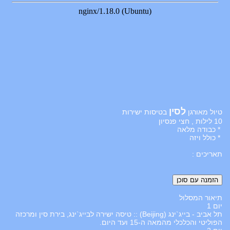
לסין
טיול מאורגן
בטיסות ישירות
10 לילות , חצי פנסיון
* כבודה מלאה
* כולל ויזה
תאריכים :
תיאור המסלול
יום 1
תל אביב - בייג`ינג (Beijing) :: טיסה ישירה לבייג`ינג, בירת סין ומרכזה
הפוליטי והכלכלי מהמאה ה-15 ועד היום.