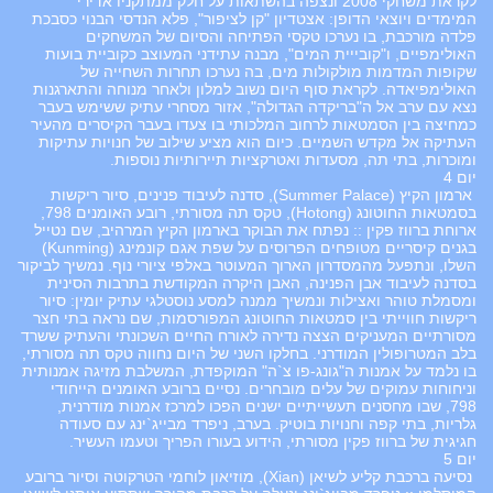
לקראת משחקי 2008 ונצפה בהשתאות על חלק ממתקניו אדירי
המימדים ויוצאי הדופן: אצטדיון "קן לציפור", פלא הנדסי הבנוי כסבכת
פלדה מורכבת, בו נערכו טקסי הפתיחה והסיום של המשחקים
האולימפיים, ו"קובייית המים", מבנה עתידני המעוצב כקוביית בועות
שקופות המדמות מולקולות מים, בה נערכו תחרות השחייה של
האולימפיאדה. לקראת סוף היום נשוב למלון ולאחר מנוחה והתארגנות
נצא עם ערב אל ה"בריקדה הגדולה", אזור מסחרי עתיק ששימש בעבר
כמחיצה בין הסמטאות לרחוב המלכותי בו צעדו בעבר הקיסרים מהעיר
העתיקה אל מקדש השמיים. כיום הוא מציע שילוב של חנויות עתיקות
ומוכרות, בתי תה, מסעדות ואטרקציות תיירותיות נוספות.
יום 4
ארמון הקיץ (Summer Palace), סדנה לעיבוד פנינים, סיור ריקשות
בסמטאות החוטונג (Hotong), טקס תה מסורתי, רובע האומנים 798,
ארוחת ברווז פקין :: נפתח את הבוקר בארמון הקיץ המרהיב, שם נטייל
בגנים קיסריים מטופחים הפרוסים על שפת אגם קונמינג (Kunming)
השלו, ונתפעל מהמסדרון הארוך המעוטר באלפי ציורי נוף. נמשיך לביקור
בסדנה לעיבוד אבן הפנינה, האבן היקרה המקודשת בתרבות הסינית
ומסמלת טוהר ואצילות ונמשיך ממנה למסע נוסטלגי עתיק יומין: סיור
ריקשות חווייתי בין סמטאות החוטונג המפורסמות, שם נראה בתי חצר
מסורתיים המעניקים הצצה נדירה לאורח החיים השכונתי והעתיק ששרד
בלב המטרופולין המודרני. בחלקו השני של היום נחווה טקס תה מסורתי,
בו נלמד על אמנות ה"גונג-פו צ`ה" המוקפדת, המשלבת מזיגה אמנותית
וניחוחות עמוקים של עלים מובחרים. נסיים ברובע האומנים הייחודי
798, שבו מחסנים תעשייתיים ישנים הפכו למרכז אמנות מודרנית,
גלריות, בתי קפה וחנויות בוטיק. בערב, ניפרד מבייג`ינג עם סעודה
חגיגית של ברווז פקין מסורתי, הידוע בעורו הפריך וטעמו העשיר.
יום 5
נסיעה ברכבת קליע לשיאן (Xian), מוזיאון לוחמי הטרקוטה וסיור ברובע