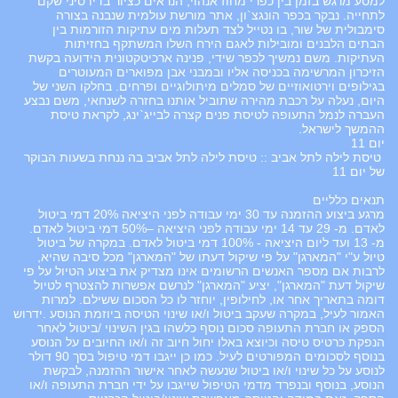
למסע מרגש בזמן בין כפרי מחוז אנהוי, הנראים כציור בדיו סיני שקם
לתחייה. נבקר בכפר הונגצ`ון, אתר מורשת עולמית שנבנה בצורה
סימבולית של שור, בו נטייל לצד תעלות מים עתיקות הזורמות בין
הבתים הלבנים ומובילות לאגם הירח השלו המשתקף בחזיתות
העתיקות. משם נמשיך לכפר שידי, פנינה ארכיטקטונית הידועה בקשת
הזיכרון המרשימה בכניסה אליו ובמבני אבן מפוארים המעוטרים
בגילופים וירטואוזיים של סמלים מיתולוגיים ופרחים. בחלקו השני של
היום, נעלה על רכבת מהירה שתוביל אותנו בחזרה לשנחאי, משם נבצע
העברה לנמל התעופה לטיסת פנים קצרה לבייג`ינג, לקראת טיסת
ההמשך לישראל.
יום 11
טיסת לילה לתל אביב :: טיסת לילה לתל אביב בה ננחת בשעות הבוקר
של יום 11
תנאים כלליים
מרגע ביצוע ההזמנה עד 30 ימי עבודה לפני היציאה 20% דמי ביטול
לאדם. מ- 29 עד 14 ימי עבודה לפני היציאה –50% דמי ביטול לאדם.
מ- 13 ועד ליום היציאה - 100% דמי ביטול לאדם. במקרה של ביטול
טיול ע"י "המארגן" על פי שיקול דעתו של "המארגן" מכל סיבה שהיא,
לרבות אם מספר האנשים הרשומים אינו מצדיק את ביצוע הטיול על פי
שיקול דעת "המארגן", יציע "המארגן" לנרשם אפשרות להצטרף לטיול
דומה בתאריך אחר או, לחילופין, יוחזר לו כל הסכום ששילם. למרות
האמור לעיל, במקרה שעקב ביטול ו/או שינוי הטיסה ביוזמת הנוסע .ידרוש
הספק או חברת התעופה סכום נוסף כלשהו בגין השינוי /ביטול לאחר
הנפקת כרטיס טיסה וכיוצא באלו יחול חיוב זה ו/או החיובים על הנוסע
בנוסף לסכומים המפורטים לעיל. כמו כן ייגבו דמי טיפול בסך 90 דולר
לנוסע על כל שינוי ו/או ביטול שנעשה לאחר אישור ההזמנה, לבקשת
הנוסע, בנוסף ובנפרד מדמי הטיפול שייגבו על ידי חברת התעופה ו/או