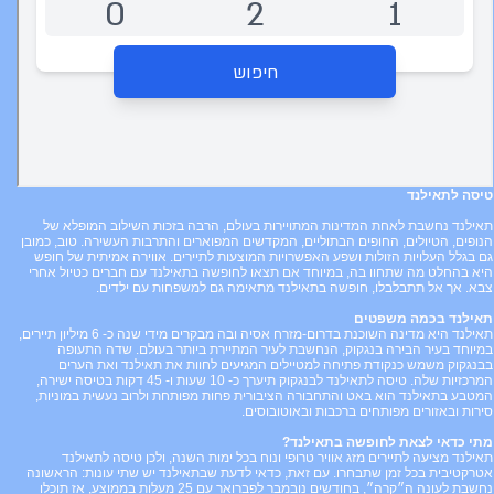
טיסה
לתאילנד
תאילנד נחשבת לאחת המדינות המתויירות בעולם, הרבה בזכות השילוב המופלא של
הנופים, הטיולים, החופים הבתוליים, המקדשים המפוארים והתרבות העשירה. טוב, כמובן
גם בגלל העלויות הזולות ושפע האפשרויות המוצעות לתיירים. אווירה אמיתית של חופש
היא בהחלט מה שתחוו בה, במיוחד אם תצאו לחופשה בתאילנד עם חברים כטיול אחרי
צבא. אך אל תתבלבלו, חופשה בתאילנד מתאימה גם למשפחות עם ילדים.
תאילנד בכמה משפטים
תאילנד היא מדינה השוכנת בדרום-מזרח אסיה ובה מבקרים מידי שנה כ- 6 מיליון תיירים,
במיוחד בעיר הבירה בנגקוק, הנחשבת לעיר המתיירת ביותר בעולם. שדה התעופה
בבנגקוק משמש כנקודת פתיחה למטיילים המגיעים לחוות את תאילנד ואת הערים
המרכזיות שלה. טיסה לתאילנד לבנגקוק תיערך כ- 10 שעות ו- 45 דקות בטיסה ישירה,
המטבע בתאילנד הוא באט והתחבורה הציבורית פחות מפותחת ולרוב נעשית במוניות,
סירות ובאזורים מפותחים ברכבות ובאוטובוסים.
מתי כדאי לצאת לחופשה ב
תאילנד?
תאילנד מציעה לתיירים מזג אוויר טרופי ונוח בכל ימות השנה, ולכן טיסה לתאילנד
אטרקטיבית בכל זמן שתבחרו. עם זאת, כדאי לדעת שבתאילנד יש שתי עונות: הראשונה
נחשבת לעונה ה״קרה״, בחודשים נובמבר לפברואר עם 25 מעלות בממוצע, אז תוכלו