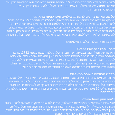
למצוא דילים לתאילנד במחירים מעולים. העונה החמה בתאילנד היא בחודשים מרץ ועד
יוני, עם ממוצע של 35 מעלות. בשאר החודשים עלולים להיות גשמים, אך עדיין
הטמפרטורות גבוהות.
כל מה שאתם צריכים לדעת על בילויים ואטרקציות ב
תאילנד
אטרקציות בתאילנד בהחלט מגוונות ומפתיעות, ובהחלט לא חסר מה לעשות בה. תוכלו
למצוא מגוון אפשרויות, החל מחופים בתוליים למנוחת בטן-גב, מקדשים מפוארים, נוף
פראי של צמחייה ועצי דקל, שבטים אותנטיים עם מסורת קסומה, אוכל אותנטי, מבנים
היסטוריים בעלי משמעות, מסלולים לטיולי טרקים, שווקים צבעוניים, קניונים ענקיים ומה
לא. בקיצור, כל אחד יוכל למצוא את הבילוי המועדף עליו וליהנות מחופשה בלתי נשכחת.
אטרקציות בתאילנד שלא כדאי לפספס
ארמון המלך
Grand Palace
הארמון של המלך שוכן בבנגקוק, עיר הבירה של תאילנד ונבנה בשנת 1782. מדובר
במתחם מרהיב, סביבו כמה בניינים מרשימים ומוזיאון הנשקים של תאילנד שלא כדאי
לפספס. מלך תאילנד אומנם לא מתגורר בארמון, אלא המקום משמש יותר לטקסים
ומקום תיירותי, אך עדיין שווה לבקר בו. במתחם זה תוכלו להתרשם גם ממקדש
phra
Kaeo
, שבו נמצאת דמות הבודהה האהובה ואוסף של אמנותי מרהיב ביופיו.
מקדש הבודהה השוכב -
Wat Pho
מדובר על מקדש בודהה חשוב מאוד ומתוייר הממוקם בנגקוק – עיר הבירה של תאילנד.
המקדש נחשב בין העתיקים בתאילנד והוא מפורסם רבות ברחבי העולם בשל המראה
הייחודי שלו והבודהה המשובצת כולה פנינים ואבנים באורך של לא פחות מ- 45 מטר,
וגובה של כ- 16 מטר. אין ספק שמדובר במקדש מרשים ומרתק ואחד היפים בתאילנד, אז
אל תפספסו.
צ'יינה טאון
China Town
זוהי אחת האטרקציות המתויירות בתאילנד, הרי מי לא אוהב שווקים שאפשר למצוא בהם
מגוון פירטים בזיל הזול. במקום תמצאו רחובות צפופים וחנויות המציעות הכל ובזול עם
מגוון דוכני אוכל המציעים מאכלים תאילנדים אוטנטיים. מומלץ ללכת לצ׳יינה טאון בערב,
אז המקום מתעורר לחיים עם ברים ואווירה טובה.