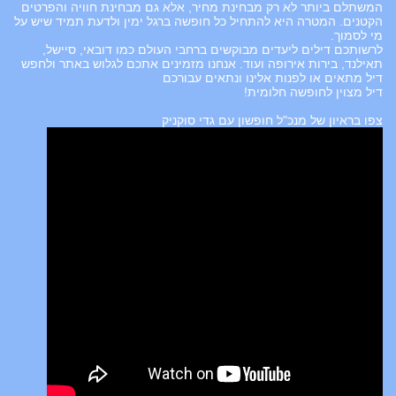
המשתלם ביותר לא רק מבחינת מחיר, אלא גם מבחינת חוויה והפרטים
הקטנים. המטרה היא להתחיל כל חופשה ברגל ימין ולדעת תמיד שיש על
מי לסמוך.
לרשותכם דילים ליעדים מבוקשים ברחבי העולם כמו דובאי, סיישל,
תאילנד, בירות אירופה ועוד. אנחנו מזמינים אתכם לגלוש באתר ולחפש
דיל מתאים או לפנות אלינו ונתאים עבורכם
דיל מצוין לחופשה חלומית!
צפו בראיון של מנכ"ל חופשון עם גדי סוקניק