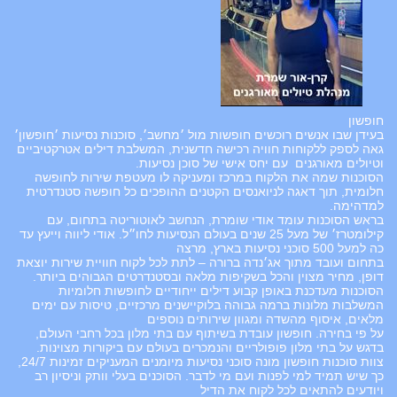
חופשון
בעידן שבו אנשים רוכשים חופשות מול ׳מחשב׳, סוכנות נסיעות ׳חופשון׳
גאה לספק ללקוחות חוויה רכישה חדשנית, המשלבת דילים אטרקטיביים
וטיולים מאורגנים עם יחס אישי של סוכן נסיעות.
הסוכנות שמה את הלקוח במרכז ומעניקה לו מעטפת שירות לחופשה
חלומית, תוך דאגה לניואנסים הקטנים ההופכים כל חופשה סטנדרטית
למדהימה.
בראש הסוכנות עומד אודי שומרת, הנחשב לאוטוריטה בתחום, עם
קילומטרז׳ של מעל 25 שנים בעולם הנסיעות לחו״ל. אודי ליווה וייעץ עד
כה למעל 500 סוכני נסיעות בארץ, מרצה
בתחום ועובד מתוך אג׳נדה ברורה – לתת לכל לקוח חוויית שירות יוצאת
דופן, מחיר מצוין והכל בשקיפות מלאה ובסטנדרטים הגבוהים ביותר.
הסוכנות מעדכנת באופן קבוע דילים ייחודיים לחופשות חלומיות
המשלבות מלונות ברמה גבוהה בלוקיישנים מרכזיים, טיסות עם ימים
מלאים, איסוף מהשדה ומגוון שירותים נוספים
על פי בחירה. חופשון עובדת בשיתוף עם בתי מלון בכל רחבי העולם,
בדגש על בתי מלון פופולריים והנמכרים בעולם עם ביקורות מצוינות.
צוות סוכנות חופשון מונה סוכני נסיעות מיומנים המעניקים זמינות 24/7,
כך שיש תמיד למי לפנות ועם מי לדבר. הסוכנים בעלי וותק וניסיון רב
ויודעים להתאים לכל לקוח את הדיל