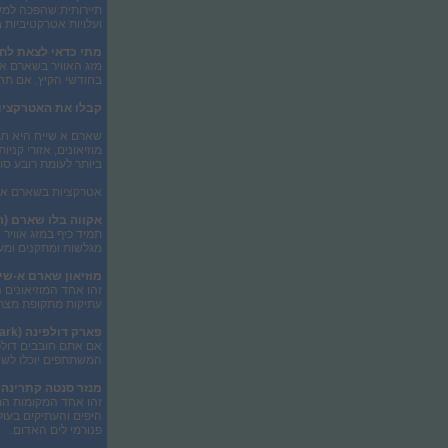
תיירותית שהפכה למשג
ועלויות אטרקטיביות 
מתי כדאי לצאת לח
בחודשי הקיץ. אם תחפשו 
קבלו את האטרקציו
שארם א שייח היא חג
מוזיאונים, אזורי קני
ביותר לעומת רובע סו
אטרקציות בשארם א 
אקווה בלו שארם (
m
מגלשות ומתקנים ומעל 10 בריכות. הפארק מתאים למשפחות עם ילדים, לחברים וגם
מוזיאון שארם א-שיי
זהו אחד המוזיאונים 
עתיקות מתקופת מצר
פארק דולפינה (
ark
אם אתם חובבים דולפי
המשתתפים יוכלו לשח
מנזר סנטה קתרינה 
זהו אחד המקומות המ
פנורמי לים האדום.