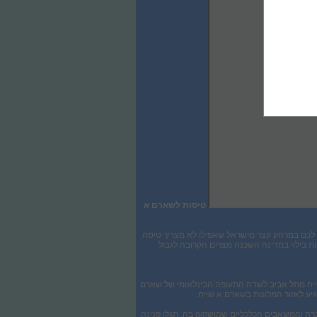
טיסות ל
שארם א
ת לכם במרחק קצר מישראל שאפילו לא מצריך טיסה.
ות בילוי במדינה השכנה מצרים הקרובה לגבול
ייח מתל אביב לשדה התעופה הבינלאומי של שארם
ברה והמשאבים הכלכליים שהושקעו בה, תגלו פנינה