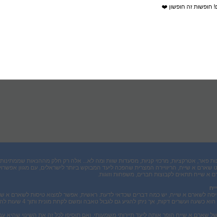
! חופשות זה חופשון ❤️
נות פאר, אטרקציות, מרכזי קניות, מסעדות שוות ומה לא... אלה רק חלק מההנאות שממתינו
 שארם א שייח, הריוויירה המצרית שהפכה ליעד המבוקש ביותר לישראלים, עם מגוון אפשרוי
א שייח תתאים לקבוצות חברים, משפחות וזוגות.
יח
טיסה לשארם א שייח, יש כמה דברים שכדאי לדעת. ראשית, אפשר למצוא טיסות לשארם א ש
ועשרים דקות, אך ניתן להגיע גם לגבול טאבה ומשם לקחת מונית ותוך 4 שעות להגיע לאזור המלונות בשארם א שייח.
 שארם א שייח הופך אותה ליעד תיירותי משמעותי, ואם תוסיפו לכל זה את השינוי שהיא ע