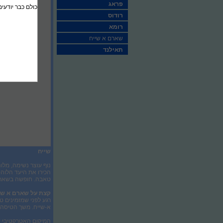
פראג
כולם כבר יודעים
רודוס
רומא
שארם א שייח
תאילנד
שייח
נוף עוצר נשימה, מלו
הכירו את היעד הלוהט
טאבה. חופשה בשארם 
קצת על
שארם א שי
רגע לפני שמזמינים 
א-שייח. משך הטיסה הוא כשעה 
המיקום האטרקטיבי של