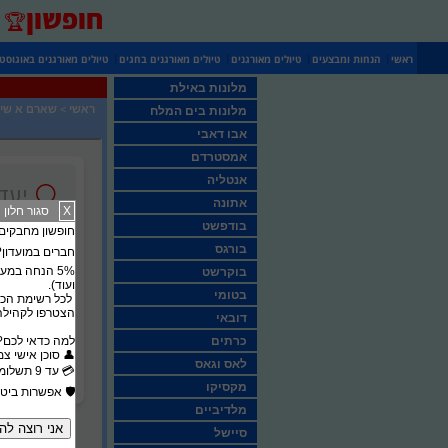
חופשון
🏆
|
|
|
|
ראשי
הנחות ומבצעים
טיולים מאורגנים
טיולים מאורגנים בחגים
טיולים מאורגנים באוגוסט
מלונות באילת
ראשי
>
שארם א שיי
מלונות בים המלח
אבו דאבי
אמסטרדם
אנטליה
אתונה
X
סגור חלון
בודפשט
חופשון מחבקים את סבא וס
בורגס
חברים במועדון? 
בוקרשט
ועוד).
בטומי
לכל רשימת הכר
הצטרפו לקהילה 
דובאי
כרתים
​למה כדאי לכם?
​👤 סוכן אישי צ
לאס וגאס
​💳 עד 9 תשלומים ללא ריבית
מקסיקו
​🛡️ אפשרות ביט
מלדיביים
סיישל