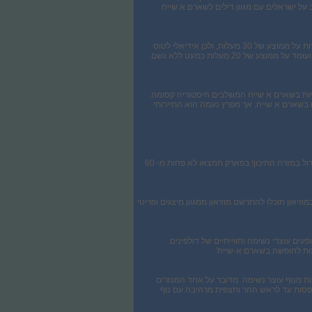
על ישראלים עם מגוון דילים לשארם א שייח
מזג האוויר בשארם א שייח נוח כמעט בכל ימי השנה עם ימי גשם בודדים, לדוגמה ביולי אוגוסט הטמפרטורות עומדות על ממוצע של 30 מעלות, ולכן אידיאלי לטוס
20 מעלות כמעט ללא גשם.
יות בשארם א שייח המשלבים היסטוריה קסומה,
בים בשארם א שייח, אך מפרץ נעמה הוא התיירותי
תמיד כיף במזג אוויר ים תיכוני לבלות בפארק מים, ולכן אל תפספסו את אקווה בלו שארם הנחשב לפארק המים הגדול במזרח התיכון! בפארק תמצאו לא פחות מ- 60
יאון תוכלו להתרשם מוזיאון ממגוון מיצגים ופריטי
ם עוצרי נשימה וחווייתיים של דולפינים.
ות לחופשה בשארם א-שייח'.
ת מנוף עוצר נשימה. מדובר על אחד המנזרים
רגות חצובות בסלע המטפסות עד לראש ההר ותצפית מרהיבה עם נוף