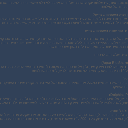
שגת מאוד, עם מלונות יוקרה ואווירה של חופש אמיתי. לא פלא שהעיר הפכה למקום האהוב 
במיוחד של המלונות.
ופשה בשארם א שייח?
דילים לשארם א שייח תוכלו למצוא דווקא בחודשי נובמבר ועד מרץ, שאז מזג האוויר נוח ועומד על ממוצע של 
ת הכי שוות בשארם א שייח
יגה של הנאות, מצד אחד חופים קסומים לחופשת בטן-אב מהנה, ומצד שני אינספור אטרקצ
ות, אזורי צלילה מהיפים בעולם, חיי לילה תוססים ומלונות ברמה גבוהה. ישנם אזורי תיירות ר
הו המתאים יותר למי שמחפש בילוי בסגנון מערבי וחדשני.
שייח שלא כדאי לפספס
)
Aqua Blu Shar
 לזוגות.
ח'
היפים בשארם א שייח המגולל את הסיפור ההיסטורי של האי סיני מתקופת מצריים העתיקה. במוז
ים העתיקה.
)
Dolphina P
נים, אל תפספסו את האטרקציה הזאת! מדובר על פארק דולפינריום גדול במיוחד המציע מופעי
ות, לשחק ולהאכיל את הדולפינים. פארק דולפינה מתאים בעיקר למשפחות עם ילדים המגיע
וג'בל מוסא
ומלצים והיפים לטיול, כאשר ההמלצה היא להגיע בשעות הזריחה או השקיעה אם תרצו ליהנו
היפים והעתיקים בעולם, הוא ממוקם במרחק של כ- 200 ק"מ משארם א-שייח, עם גרם מד