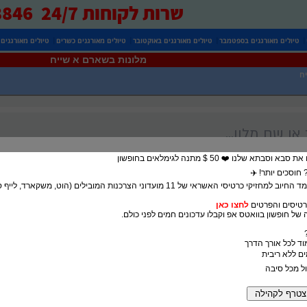
שרות לקוחות 24/7 0525738846
|
|
|
|
טיולים מאורגנים בספטמבר
טיולים מאורגנים באוקטובר
טיולים מאורגנים כשרים
טיולים מאורגנים
מלונות בשארם א שייח
ח
בתא שלנו ❤️ 50 $ מתנה לגימלאים בחופשון
חוסכים יותר! ✈️
5% הנחה במעמד החיוב למחזיקי כרטיסי האשראי של 11 מועדוני הצרכנות המובילים (הוט, משק
טיסים והפרטים
לחצו כאן
של חופשון בוואטס אפ וקבלו עדכונים חמים לפני כולם.
מוד לכל אורך הדרך
ול מכל סיבה